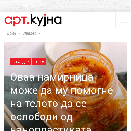
Дома
Слајдер
СЛАЈДЕР
ТОП 5
Оваа намирница
може да му помогне
на телото да се
ослободи од
нанопластиката