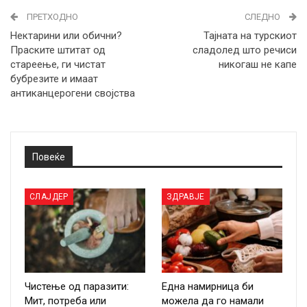
ПРЕТХОДНО
СЛЕДНО
Нектарини или обични?
Тајната на турскиот
Праските штитат од
сладолед што речиси
стареење, ги чистат
никогаш не капе
бубрезите и имаат
антиканцерогени својства
Повеќе
СЛАЈДЕР
ЗДРАВЈЕ
Чистење од паразити:
Една намирница би
Мит, потреба или
можела да го намали