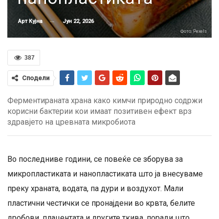
Јун 22, 2026
Арт Кујна
Фото: Pexels
387
Сподели
Ферментираната храна како кимчи природно содржи
корисни бактерии кои имаат позитивен ефект врз
здравјето на цревната микробиота
Во последниве години, се повеќе се зборува за
микропластиката и нанопластиката што ја внесуваме
преку храната, водата, па дури и воздухот. Мали
пластични честички се пронајдени во крвта, белите
дробови, плацентата и другите ткива, поради што