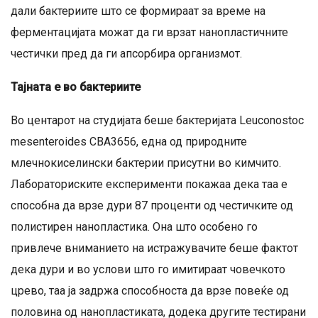
дали бактериите што се формираат за време на
ферментацијата можат да ги врзат нанопластичните
честички пред да ги апсорбира организмот.
Тајната е во бактериите
Во центарот на студијата беше бактеријата Leuconostoc
mesenteroides CBA3656, една од природните
млечнокиселински бактерии присутни во кимчито.
Лабораториските експерименти покажаа дека таа е
способна да врзе дури 87 проценти од честичките од
полистирен нанопластика. Она што особено го
привлече вниманието на истражувачите беше фактот
дека дури и во услови што го имитираат човечкото
црево, таа ја задржа способноста да врзе повеќе од
половина од нанопластиката, додека другите тестирани