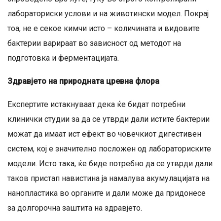
лабораториски услови и на животински модел. Покрај
тоа, не е секое кимчи исто – количината и видовите
бактерии варираат во зависност од методот на
подготовка и ферментацијата.
Здравјето на природната цревна флора
Експертите истакнуваат дека ќе бидат потребни
клинички студии за да се утврди дали истите бактерии
можат да имаат ист ефект во човечкиот дигестивен
систем, кој е значително посложен од лабораториските
модели. Исто така, ќе биде потребно да се утврди дали
таков пристап навистина ја намалува акумулацијата на
нанопластика во органите и дали може да придонесе
за долгорочна заштита на здравјето.