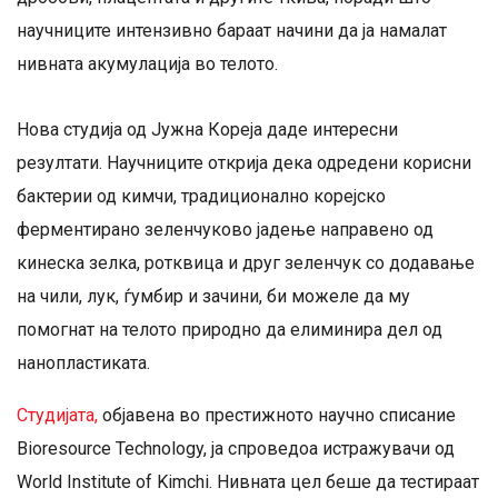
научниците интензивно бараат начини да ја намалат
нивната акумулација во телото.
Нова студија од Јужна Кореја даде интересни
резултати. Научниците открија дека одредени корисни
бактерии од кимчи, традиционално корејско
ферментирано зеленчуково јадење направено од
кинеска зелка, ротквица и друг зеленчук со додавање
на чили, лук, ѓумбир и зачини, би можеле да му
помогнат на телото природно да елиминира дел од
нанопластиката.
Студијата,
објавена во престижното научно списание
Bioresource Technology, ја спроведоа истражувачи од
World Institute of Kimchi. Нивната цел беше да тестираат