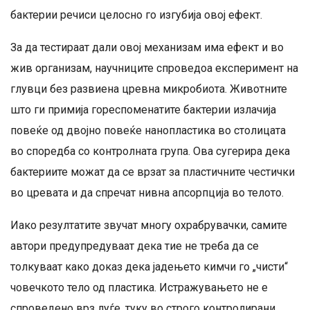
бактерии речиси целосно го изгубија овој ефект.
За да тестираат дали овој механизам има ефект и во
жив организам, научниците спроведоа експеримент на
глувци без развиена цревна микробиота. Животните
што ги примија гореспоменатите бактерии излачија
повеќе од двојно повеќе нанопластика во столицата
во споредба со контролната група. Ова сугерира дека
бактериите можат да се врзат за пластичните честички
во цревата и да спречат нивна апсорпција во телото.
Иако резултатите звучат многу охрабрувачки, самите
автори предупредуваат дека тие не треба да се
толкуваат како доказ дека јадењето кимчи го „чисти“
човечкото тело од пластика. Истражувањето не е
спроведено врз луѓе, туку во строго контролирани