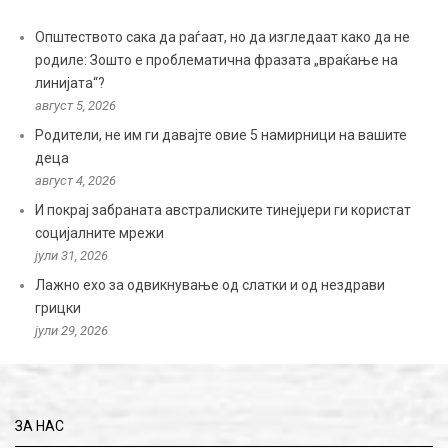
Општеството сака да раѓаат, но да изгледаат како да не
родиле: Зошто е проблематична фразата „враќање на
линијата“?
август 5, 2026
Родители, не им ги давајте овие 5 намирници на вашите
деца
август 4, 2026
И покрај забраната австралиските тинејџери ги користат
социјалните мрежи
јули 31, 2026
Лажно ехо за одвикнување од слатки и од нездрави
грицки
јули 29, 2026
ЗА НАС