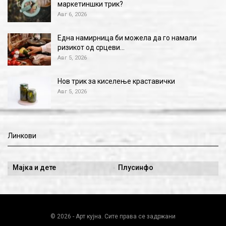
маркетиншки трик?
Авг 6, 2026
Една намирница би можела да го намали
ризикот од срцеви…
Авг 5, 2026
Нов трик за киселење краставички
Авг 5, 2026
Линкови
Мајка и дете
Плусинфо
© 2026 - Арт кујна. Сите права се задржани