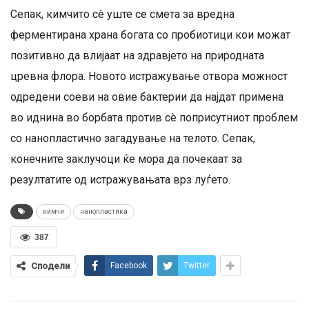
Сепак, кимчито сè уште се смета за вредна
ферментирана храна богата со пробиотици кои можат
позитивно да влијаат на здравјето на природната
цревна флора. Новото истражување отвора можност
одредени соеви на овие бактерии да најдат примена
во иднина во борбата против сè поприсутниот проблем
со нанопластично загадување на телото. Сепак,
конечните заклучоци ќе мора да почекаат за
резултатите од истражувањата врз луѓето.
кимчи
нанопластика
387
Сподели
Facebook
Twitter