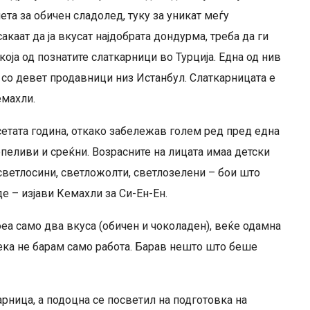
мета за обичен сладолед, туку за уникат меѓу
акаат да ја вкусат најдобрата дондурма, треба да ги
која од познатите слаткарници во Турција. Една од нив
со девет продавници низ Истанбул. Слаткарницата е
емахли.
сетата година, откако забележав голем ред пред една
трпеливи и среќни. Возрасните на лицата имаа детски
светлосини, светложолти, светлозелени – бои што
е – изјави Кемахли за Си-Ен-Ен.
оеа само два вкуса (обичен и чоколаден), веќе одамна
дека не барам само работа. Барав нешто што беше
ница, а подоцна се посветил на подготовка на