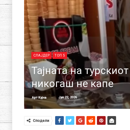
СЛАЈДЕР
ТОП 5
Тајната на турскио
никогаш не капе
Јун 22, 2026
Арт Кујна
Сподели