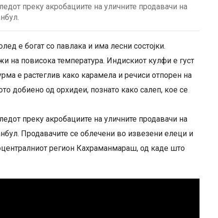
ледот преку акробациите на уличните продавачи на
нбул.
лед е богат со павлака и има лесни состојки.
жи на повисока температура. Индискиот кулфи е густ
урма е растеглив како карамела и речиси отпорен на
о добиено од орхидеи, познато како салеп, кое се
ледот преку акробациите на уличните продавачи на
анбул. Продавачите се облечени во извезени елеци и
оцентралниот регион Кахраманмараш, од каде што