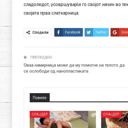
сладоледот, усовршувајќи го својот начин во т
својата прва слаткарница.
Сподели
Facebook
Twitter
Goo
ПРЕТХОДНО
Оваа намирница може да му помогне на телото да
се ослободи од нанопластиката
Повеќе
СЛАЈДЕР
СЛАЈДЕР