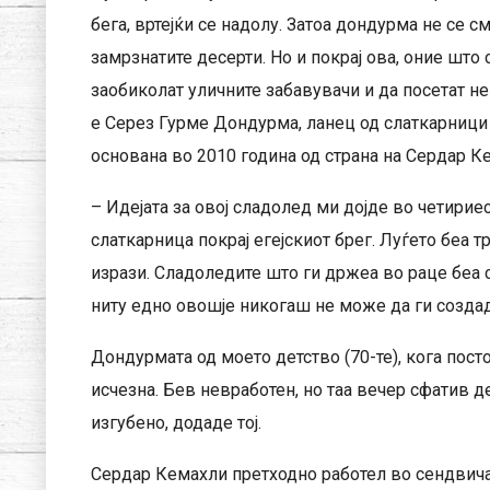
бега, вртејќи се надолу. Затоа дондурма не се с
замрзнатите десерти. Но и покрај ова, оние што с
заобиколат уличните забавувачи и да посетат не
е Серез Гурме Дондурма, ланец од слаткарници 
основана во 2010 година од страна на Сердар К
– Идејата за овој сладолед ми дојде во четирие
слаткарница покрај егејскиот брег. Луѓето беа 
изрази. Сладоледите што ги држеа во раце беа 
ниту едно овошје никогаш не може да ги создад
Дондурмата од моето детство (70-те), кога пост
исчезна. Бев невработен, но таа вечер сфатив 
изгубено, додаде тој.
Сердар Кемахли претходно работел во сендвичар