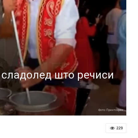
т сладолед што речиси
Фото: Принтскрин
229