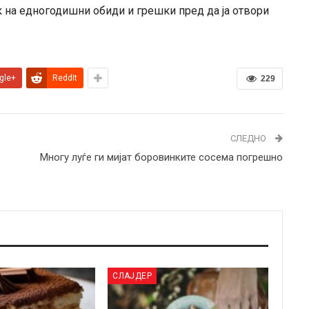
ек на едногодишни обиди и грешки пред да ја отвори
gle+
ReddIt
229
СЛЕДНО
Многу луѓе ги мијат боровинките сосема погрешно
СЛАЈДЕР