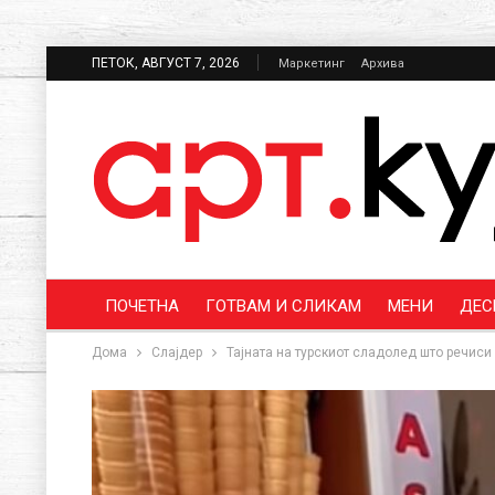
ПЕТОК, АВГУСТ 7, 2026
Маркетинг
Архива
ПОЧЕТНА
ГОТВАМ И СЛИКАМ
МЕНИ
ДЕС
Дома
Слајдер
Тајната на турскиот сладолед што речиси