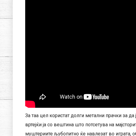
За таа цел користат долги метални прачки за да
вртејќи ја со вештина што потсетува на мајстори
муштериите љубопитно ќе навлезат во играта, об