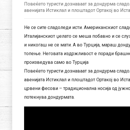
Повеќето туристи дознаваат за дондурма сладо
авенијата Истиклал и плоштадот Ортакој во Иста
Не се сите сладоледи исти. Американскиот сладо
Италијанскиот џелато се меша побавно и се слу
и никогаш не се мати. А во Турција, мараш донд
топење. Неговата издржливост е поради брашнот
произведува само во Турција
Повеќето туристи дознаваат за дондурма сладо
авенијата Истиклал и плоштадот Ортакој во Ист
црвени фесови – традиционална носија од јужн
потекнува дондурмата.