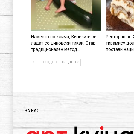
Наместо со клима, Кинезите се
Ресторан во 
ладат со џиновски тикви: Стар
тирамису дол
традиционален метод…
постави нац
ПРЕТХОДНО
СЛЕДНО
ЗА НАС