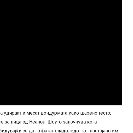
 ја удираат и месат дондурмата како шарено тесто,
те за пица од Неапол. Шоуто започнува кога
идувајќи се да го фатат сладоледот кој постојано им