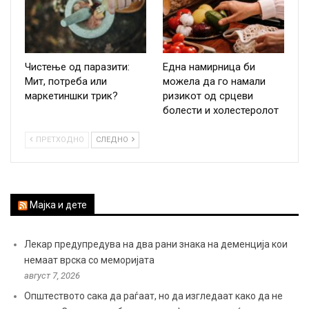
Чистење од паразити:
Една намирница би
Мит, потреба или
можела да го намали
маркетиншки трик?
ризикот од срцеви
болести и холестеролот
ПРЕТХОДНО
СЛЕДНО
Мајка и дете
Лекар предупредува на два рани знака на деменција кои
немаат врска со меморијата
август 7, 2026
Општеството сака да раѓаат, но да изгледаат како да не