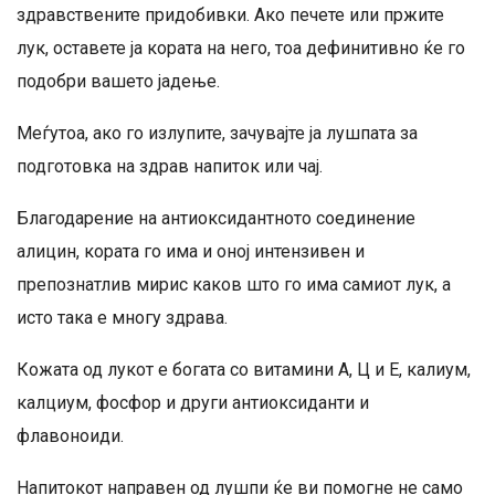
здравствените придобивки. Ако печете или пржите
лук, оставете ја кората на него, тоа дефинитивно ќе го
подобри вашето јадење.
Меѓутоа, ако го излупите, зачувајте ја лушпата за
подготовка на здрав напиток или чај.
Благодарение на антиоксидантното соединение
алицин, кората го има и оној интензивен и
препознатлив мирис каков што го има самиот лук, а
исто така е многу здрава.
Кожата од лукот е богата со витамини А, Ц и Е, калиум,
калциум, фосфор и други антиоксиданти и
флавоноиди.
Напитокот направен од лушпи ќе ви помогне не само