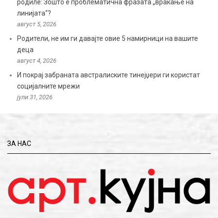
родиле: Зошто е проблематична фразата „враќање на
линијата“?
август 5, 2026
Родители, не им ги давајте овие 5 намирници на вашите
деца
август 4, 2026
И покрај забраната австралиските тинејџери ги користат
социјалните мрежи
јули 31, 2026
ЗА НАС