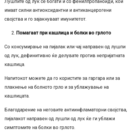
Лушпите од лук се богати и со фенилпропаноиди, кои
имаат силни антиоксидантни и антиканцерогени
својства и го зајакнуваат имунитетот.
Помагаат при кашлица и болки во грлото
Со консумирање на пијалак или чај направен од лушпи
од лук, дефинитивно ќе делувате против непријатната
кашлица.
Напитокот можете да го користите за гаргара или за
плакнење на болното грло и за ублажување на
кашлицата.
Благодарение на неговите антиинфламаторни својства,
пијалакот направен од лушпи од лук ќе ги ублажи
симптомите на болки во грлото.