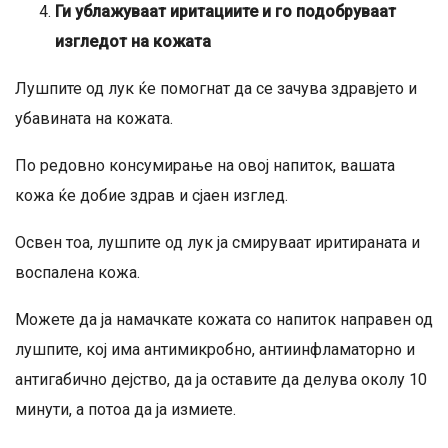
Ги ублажуваат иритациите и го подобруваат
изгледот на кожата
Лушпите од лук ќе помогнат да се зачува здравјето и
убавината на кожата.
По редовно консумирање на овој напиток, вашата
кожа ќе добие здрав и сјаен изглед.
Освен тоа, лушпите од лук ја смируваат иритираната и
воспалена кожа.
Можете да ја намачкате кожата со напиток направен од
лушпите, кој има антимикробно, антиинфламаторно и
антигабично дејство, да ја оставите да делува околу 10
минути, а потоа да ја измиете.