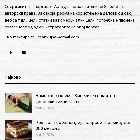
Содржините на порталот Арткујна се заштитени со Законот за
авторски права. За секоја форма на користење на делови од овој
веб сајт или цели статии за комерцијални цели, потребна е писмена
согласност од администраторите на овој портал.
• контактирајте не:
artkujna@gmail.com
Најново
Наместо со клима, Кинезите се ладат со
џиновски тикви: Стар…
Авг 7, 2026
Ресторан во Холандија направи тирамису долг
300 метри и…
Авг 7, 2026