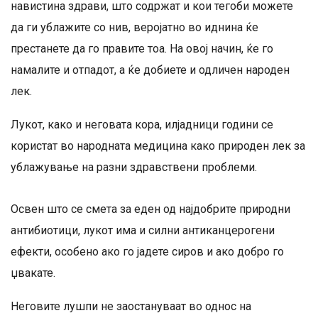
навистина здрави, што содржат и кои тегоби можете
да ги ублажите со нив, веројатно во иднина ќе
престанете да го правите тоа. На овој начин, ќе го
намалите и отпадот, а ќе добиете и одличен народен
лек.
Лукот, како и неговата кора, илјадници години се
користат во народната медицина како природен лек за
ублажување на разни здравствени проблеми.
Освен што се смета за еден од најдобрите природни
антибиотици, лукот има и силни антиканцерогени
ефекти, особено ако го јадете сиров и ако добро го
џвакате.
Неговите лушпи не заостануваат во однос на