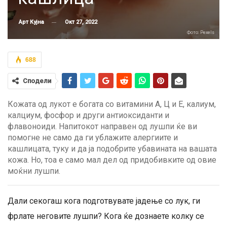
Окт 27, 2022
Арт Кујна
Фото: Pexels
688
Сподели
Кожата од лукот е богата со витамини А, Ц и Е, калиум,
калциум, фосфор и други антиоксиданти и
флавоноиди. Напитокот направен од лушпи ќе ви
помогне не само да ги ублажите алергиите и
кашлицата, туку и да ја подобрите убавината на вашата
кожа. Но, тоа е само мал дел од придобивките од овие
моќни лушпи.
Дали секогаш кога подготвувате јадење со лук, ги
фрлате неговите лушпи? Кога ќе дознаете колку се