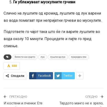
Ги ублажуваат мускулните грчеви
Слично на лушпите од кромид, лушпите од лук варени
во вода помагаат при непријатни грчеви во мускулите.
Подгответе го чајот така што ќе ги варите лушпите во
вода околу 10 минути. Процедете и пијте го пред
спиење.
болести на срцето
лук
лушпи од лук
природен лек
688
Сподели
Facebook
Twitter
ПРЕТХОДНО
СЛЕДНО
И костени и пченки: Ете
Тврдото манго не е зрело,