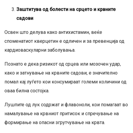
Заштитува од болести на срцето и крвните
садови
Освен што делува како антихистамин, веќе
споменатиот кверцетин е одличен и за превенција од
кардиоваскуларни заболувања.
Познато е дека ризикот од срцев или мозочен удар,
како и затнување на крвните садови, е значително
помал кај луѓето кои консумираат големи количини од
оваа билна состојка.
Лушпите од лук содржат и флавоноли, кои помагаат во
намалување на крвниот притисок и спречување на
формирање на опасни згрутчување на крвта.