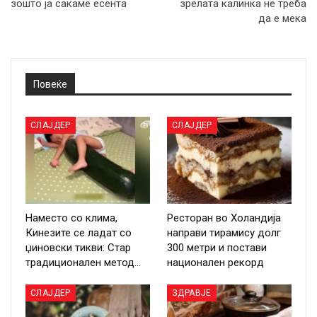
зошто ја сакаме есента
зрелата калинка не треба
да е мека
Повеќе
СЛАЈДЕР
СЛАЈДЕР
Наместо со клима,
Ресторан во Холандија
Кинезите се ладат со
направи тирамису долг
џиновски тикви: Стар
300 метри и постави
традиционален метод…
национален рекорд
СЛАЈДЕР
ЗДРАВЈЕ