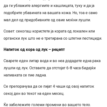
да ги ублажите алергиите и кашлицата, туку и да ја
подобрите убавината на вашата кожа. Но, тоа е само
мал дел од придобивките од овие моќни лушпи.
Совет: секогаш користете ја кората од локален или
органски лук што не е третирана со штетни пестициди.
Напиток од кора од лук – рецепт
Сварете еден литар вода и во неа додадете една рака
лушпи од лук. Оставете да отстојат 6-8 часа бидејќи
напивката се пие ладна.
Се препорачува да се пијат 4 чаши од овој напиток
секој ден во текот на еден месец.
Ќе забележите големи промени во вашето тело.