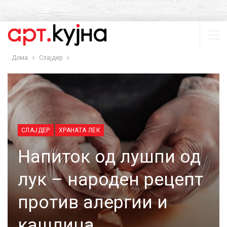
Дома
Слајдер
СЛАЈДЕР
ХРАНАТА ЛЕК
Напиток од лушпи од
лук – народен рецепт
против алергии и
кашлица