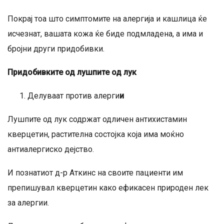
Покрај тоа што симптомите на алергија и кашлица ќе
исчезнат, вашата кожа ќе биде подмладена, а има и
бројни други придобивки.
Придобивките од лушпите од лук
Делуваат против алерги
и
Лушпите од лук содржат одличен антихистамин
кверцетин, растителна состојка која има моќно
антиалергиско дејство.
И познатиот д-р Аткинс на своите пациенти им
препишувал кверцетин како ефикасен природен лек
за алергии.