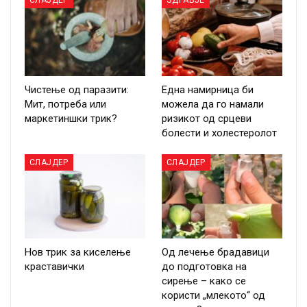
Чистење од паразити:
Една намирница би
Мит, потреба или
можела да го намали
маркетиншки трик?
ризикот од срцеви
болести и холестеролот
СЛАЈДЕР
СЛАЈДЕР
Нов трик за киселење
Од лечење брадавици
краставички
до подготовка на
сирење – како се
користи „млекото“ од