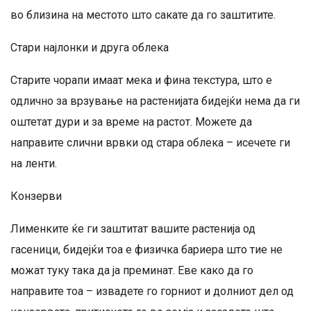
во близина на местото што сакате да го заштитите.
Стари најлонки и друга облека
Старите чорапи имаат мека и фина текстура, што е
одлично за врзување на растенијата бидејќи нема да ги
оштетат дури и за време на растот. Можете да
направите слични врвки од стара облека – исечете ги
на ленти.
Конзерви
Лименките ќе ги заштитат вашите растенија од
гасеници, бидејќи тоа е физичка бариера што тие не
можат туку така да ја преминат. Еве како да го
направите тоа – извадете го горниот и долниот дел од