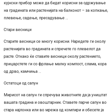
кујнски прибор може да бидат корисни за одржување
на градината или растенијата на балконот – за копкање,
плевење, садење, пресадување …
Стари весници
Старите весници се многу корисни. Наредете ги околу
растенијата во градината и спречете го плевелот да
расте. Откако ќе ставите весници околу растението,
прицврстете ги со фрлање малку компост, слама, кора
од дрво, камчиња …
Остатоци од сапун
Мирисот на сапун ги спречува животните да ја уништат
вашата градина и овоштарник. Ставете парче сапун во
стара најлонка или во мрежа од компири и обесете ја