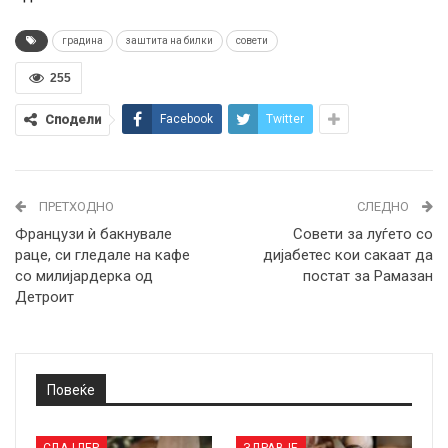
градина
заштита на билки
совети
255
Сподели
Facebook
Twitter
ПРЕТХОДНО
СЛЕДНО
Французи ѝ бакнувале
Совети за луѓето со
раце, си гледале на кафе
дијабетес кои сакаат да
со милијардерка од
постат за Рамазан
Детроит
Повеќе
СЛАЈДЕР
ЗДРАВЈЕ