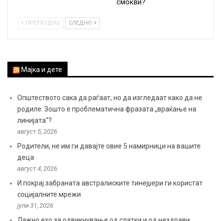
смокви?
ПРЕТХОДНО
СЛЕДНО
Мајка и дете
Општеството сака да раѓаат, но да изгледаат како да не
родиле: Зошто е проблематична фразата „враќање на
линијата“?
август 5, 2026
Родители, не им ги давајте овие 5 намирници на вашите
деца
август 4, 2026
И покрај забраната австралиските тинејџери ги користат
социјалните мрежи
јули 31, 2026
Лажно ехо за одвикнување од слатки и од нездрави