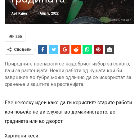
Апр 5, 2022
Арт Кујна
Фото: Unsplash
255
Сподели
Природните препарати се најдобриот избор за секого,
па и за растенијата. Некои работи од кујната кои би
завршиле во ѓубре може одлично да се искористат за
хранење и заштита на растенијата.
Еве неколку идеи како да ги користите старите работи
кои повеќе не ви служат во домаќинството, во
градината или во дворот.
Хартиени кеси