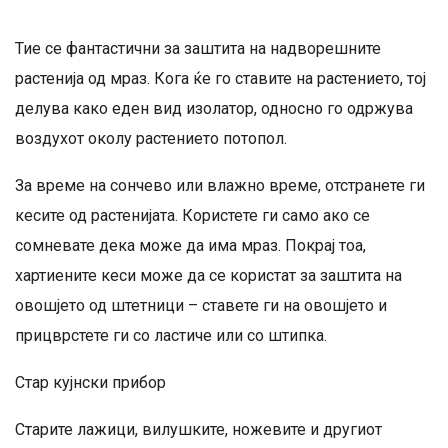
Тие се фантастични за заштита на надворешните
растенија од мраз. Кога ќе го ставите на растението, тој
делува како еден вид изолатор, односно го одржува
воздухот околу растението потопол.
За време на сончево или влажно време, отстранете ги
кесите од растенијата. Користете ги само ако се
сомневате дека може да има мраз. Покрај тоа,
хартиените кеси може да се користат за заштита на
овошјето од штетници – ставете ги на овошјето и
прицврстете ги со ластиче или со штипка.
Стар кујнски прибор
Старите лажици, вилушките, ножевите и другиот