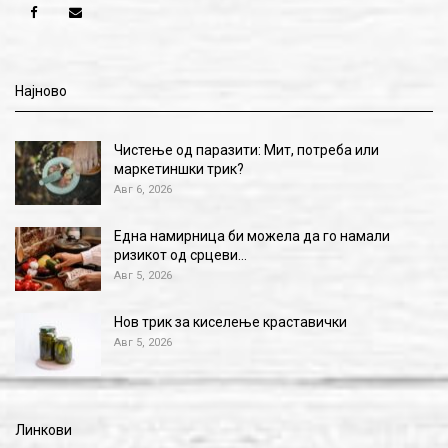
Најново
Чистење од паразити: Мит, потреба или
маркетиншки трик?
Авг 6, 2026
Една намирница би можела да го намали
ризикот од срцеви…
Авг 5, 2026
Нов трик за киселење краставички
Авг 5, 2026
Линкови