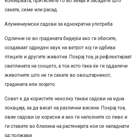
конзервата, притиснете го во земја и засадете што
сакате, семе или расад.
Алуминиумски садови за еднократна употреба
Одлични се во градината бидејќи ако ги обесите,
создаваат одреден звук на ветрот кој ги одбива
птиците и другите животни. Покрај тоа, ја рефлектираат
светлината на сонцето, а тоа исто така ќе ги оддалечи
животните што не ги сакате во овоштарникот,
градината или лозјето.
Совет е да користите неколку такви садови на една
локација, за да висат на различни висини. Покрај тоа,
овие садови се корисни и ако ги наполните со пиво и
ги ставите во близина на растенијата кои се нападнати
од полжави.