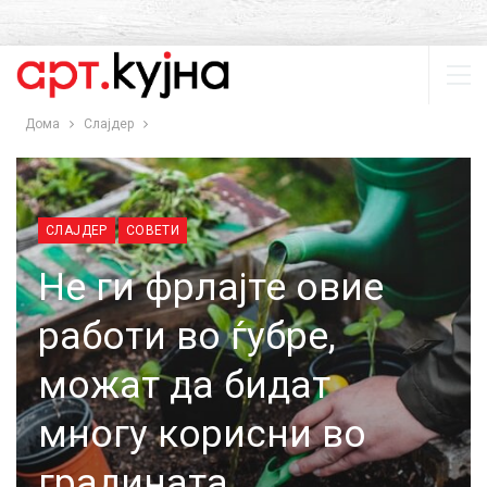
Дома
Слајдер
СЛАЈДЕР
СОВЕТИ
Не ги фрлајте овие
работи во ѓубре,
можат да бидат
многу корисни во
градината