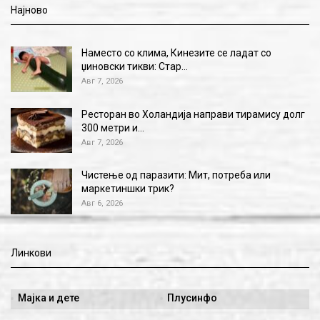
Најново
Наместо со клима, Кинезите се ладат со
џиновски тикви: Стар…
Авг 7, 2026
Ресторан во Холандија направи тирамису долг
300 метри и…
Авг 7, 2026
Чистење од паразити: Мит, потреба или
маркетиншки трик?
Авг 6, 2026
Линкови
Мајка и дете
Плусинфо