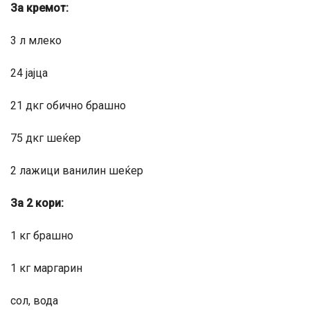
За кремот:
3 л млеко
24 јајца
21 дкг обично брашно
75 дкг шеќер
2 лажици ванилин шеќер
За 2 кори:
1 кг брашно
1 кг маргарин
сол, вода