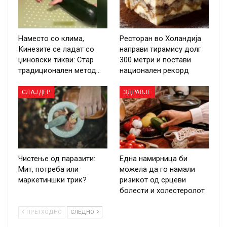
Наместо со клима,
Ресторан во Холандија
Кинезите се ладат со
направи тирамису долг
џиновски тикви: Стар
300 метри и постави
традиционален метод…
национален рекорд
СЛАЈДЕР
ЗДРАВЈЕ
Чистење од паразити:
Една намирница би
Мит, потреба или
можела да го намали
маркетиншки трик?
ризикот од срцеви
болести и холестеролот
ПРЕТХОДНО
СЛЕДНО