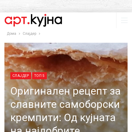
Дома
Слајдер
СЛАЈДЕР
ТОП 5
Оригинален рецепт за
славните самоборски
кремпити: Од кујната
на најдобрите