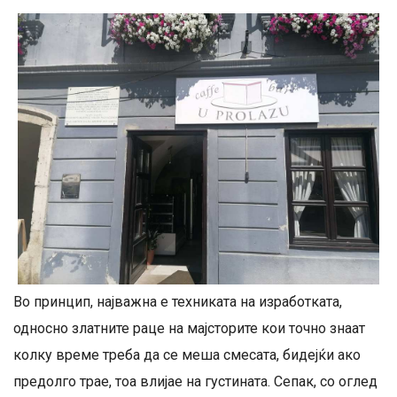
Во принцип, најважна е техниката на изработката,
односно златните раце на мајсторите кои точно знаат
колку време треба да се меша смесата, бидејќи ако
предолго трае, тоа влијае на густината. Сепак, со оглед