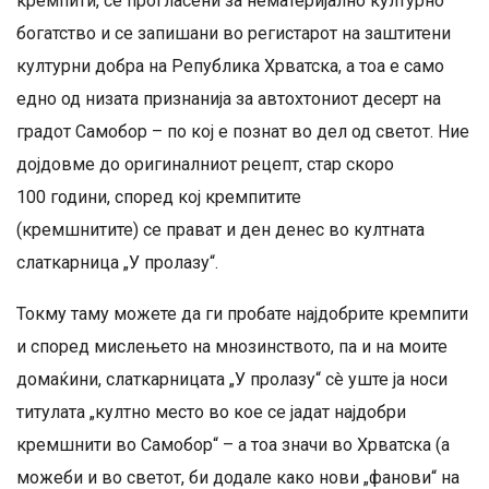
кремпити, се прогласени за нематеријално културно
богатство и се запишани во регистарот на заштитени
културни добра на Република Хрватска, а тоа е само
едно од низата признанија за автохтониот десерт на
градот Самобор – по кој е познат во дел од светот. Ние
дојдовме до оригиналниот рецепт, стар скоро
100 години, според кој кремпитите
(кремшнитите) се прават и ден денес во култната
слаткарница „У пролазу“.
Токму таму можете да ги пробате најдобрите кремпити
и според мислењето на мнозинството, па и на моите
домаќини, слаткарницата „У пролазу“ сè уште ја носи
титулата „култно место во кое се јадат најдобри
кремшнити во Самобор“ – а тоа значи во Хрватска (а
можеби и во светот, би додале како нови „фанови“ на