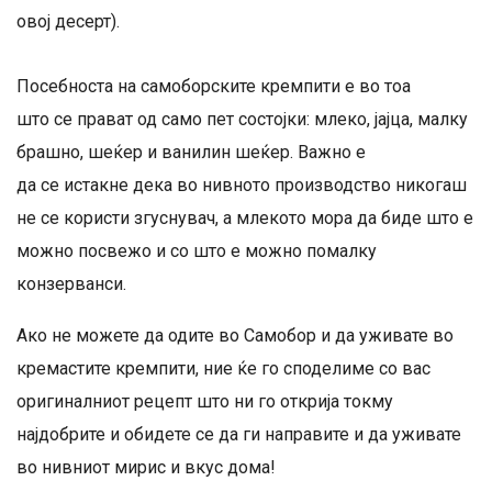
овој десерт).
Посебноста на самоборските кремпити е во тоа
што се прават од само пет состојки: млеко, јајца, малку
брашно, шеќер и ванилин шеќер. Важно е
да се истакне дека во нивното производство никогаш
не се користи згуснувач, а млекото мора да биде што е
можно посвежо и со што е можно помалку
конзерванси.
Ако не можете да одите во Самобор и да уживате во
кремастите кремпити, ние ќе го споделиме со вас
оригиналниот рецепт што ни го открија токму
најдобрите и обидете се да ги направите и да уживате
во нивниот мирис и вкус дома!