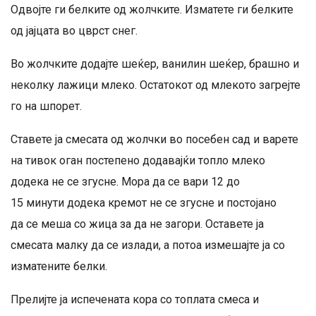
Одвојте ги белките од жолчките. Изматете ги белките
од јајцата во цврст снег.
Во жолчките додајте шеќер, ванилин шеќер, брашно и
неколку лажици млеко. Остатокот од млекото загрејте
го на шпорет.
Ставете ја смесата од жолчки во посебен сад и варете
на тивок оган постепено додавајќи топло млеко
додека не се згусне. Мора да се вари 12 до
15 минути додека кремот не се згусне и постојано
да се меша со жица за да не загори. Оставете ја
смесата малку да се излади, а потоа измешајте ја со
изматените белки.
Прелијте ја испечената кора со топлата смеса и