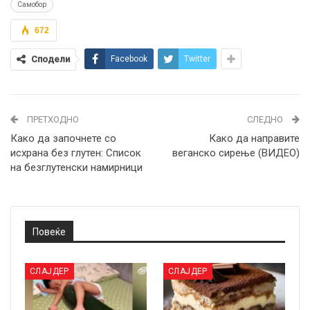
Самобор
672
Сподели
Facebook
Twitter
ПРЕТХОДНО
СЛЕДНО
Како да започнете со
Како да направите
исхрана без глутен: Список
веганско сирење (ВИДЕО)
на безглутенски намирници
Повеќе
СЛАЈДЕР
СЛАЈДЕР