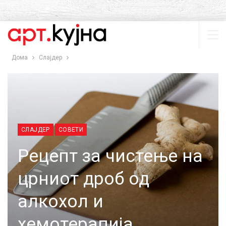
Дома
Слајдер
СЛАЈДЕР
СОВЕТИ
Рецепт за чистење на
црниот дроб од
алкохол и
хемотерапија