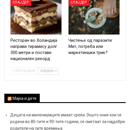
СЛАЈДЕР
СЛАЈДЕР
Ресторан во Холандија
Чистење од паразити:
направи тирамису долг
Мит, потреба или
300 метри и постави
маркетиншки трик?
национален рекорд
ПРЕТХОДНО
СЛЕДНО
Мајка и дете
Децата на милениумците имаат среќа: Зошто оние кои се
родени во 80-тите и 90-тите години, се сметаат за најдобри
родители на сите времиња