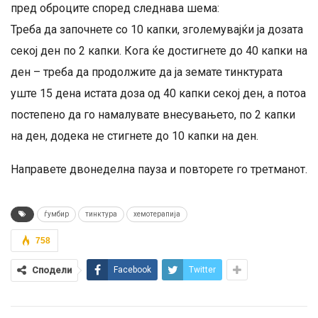
пред оброците според следнава шема:
Треба да започнете со 10 капки, зголемувајќи ја дозата
секој ден по 2 капки. Кога ќе достигнете до 40 капки на
ден – треба да продолжите да ја земате тинктурата
уште 15 дена истата доза од 40 капки секој ден, а потоа
постепено да го намалувате внесувањето, по 2 капки
на ден, додека не стигнете до 10 капки на ден.
Направете двонеделна пауза и повторете го третманот.
ѓумбир
тинктура
хемотерапија
758
Сподели
Facebook
Twitter