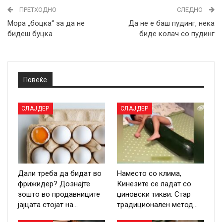
ПРЕТХОДНО
СЛЕДНО
Мора „боцка“ за да не
Да не е баш пудинг, нека
бидеш буцка
биде колач со пудинг
Повеќе
СЛАЈДЕР
СЛАЈДЕР
Дали треба да бидат во
Наместо со клима,
фрижидер? Дознајте
Кинезите се ладат со
зошто во продавниците
џиновски тикви: Стар
јајцата стојат на…
традиционален метод…