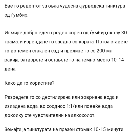
Еве го рецептот за оваа чудесна ајурведска тинктура
од ѓумбир.
Измијте добро еден среден корен од ѓумбир,околу 30
грама, и изрендајте го заедно со кората. Потоа ставете
го во темен стаклен сад и прелијте го со 200 мл
ракија, затворете и оставете го на темно место 10-14
дена.
Како да го користите?
Разредете го со дестилирана или зовриена вода и
изладена вода, во сооднос 1:1/или повеќе вода
доколку сте чувствителни на алкохолот.
Земајте ја тинктурата на празен стомак 10-15 минути