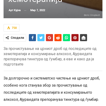
Мар 7, 2022
Арт Кујна
Фото: Unsplash
758
Сподели
За прочистување на црниот дроб од последиците од
хемотерапија и консумирање алкохол, Ајурведата
препорачува тинктура од ѓумбир, а еве и како да ја
подготвите
За долгорочно и систематско чистење на црниот дроб,
особено кога станува збор за прочистување од
последиците од хемотерапијата и консумирањето
алкохол, Ајурведата препорачува тинктура од ѓумбир.