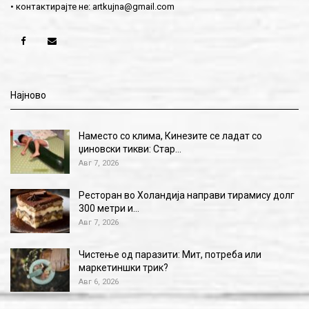
• контактирајте не:
artkujna@gmail.com
Најново
Наместо со клима, Кинезите се ладат со
џиновски тикви: Стар…
Авг 7, 2026
Ресторан во Холандија направи тирамису долг
300 метри и…
Авг 7, 2026
Чистење од паразити: Мит, потреба или
маркетиншки трик?
Авг 6, 2026