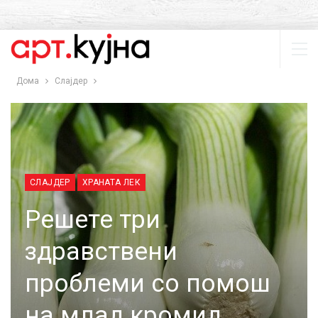
Дома
Слајдер
СЛАЈДЕР
ХРАНАТА ЛЕК
Решете три
здравствени
проблеми со помош
на млад кромид