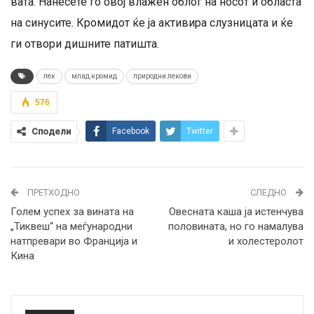
вата. Нанесете го овој влажен облог на носот и областа
на синусите. Кромидот ќе ја активира слузницата и ќе
ги отвори дишните патишта.
лек
млад кромид
природни лекови
576
Сподели
Facebook
Twitter
ПРЕТХОДНО
СЛЕДНО
Голем успех за вината на
Овесната каша ја истенчува
„Тиквеш“ на меѓународни
половината, но го намалува
натпревари во Франција и
и холестеролот
Кина