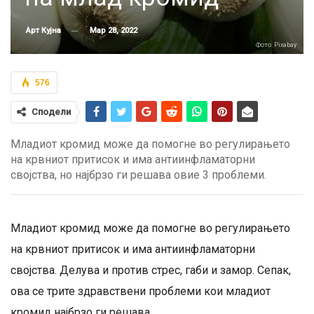
Мар 28, 2022
Арт Кујна
Фото: Pixabay
576
Сподели
Младиот кромид може да помогне во регулирањето
на крвниот притисок и има антиинфламаторни
својства, но најбрзо ги решава овие 3 проблеми.
Младиот кромид може да помогне во регулирањето
на крвниот притисок и има антиинфламаторни
својства. Делува и против стрес, габи и замор. Сепак,
ова се трите здравствени проблеми кои младиот
кромид најбрзо ги решава.