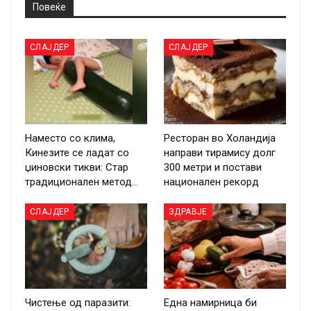
Повеќе
СЛАЈДЕР
СЛАЈДЕР
Наместо со клима,
Ресторан во Холандија
Кинезите се ладат со
направи тирамису долг
џиновски тикви: Стар
300 метри и постави
традиционален метод…
национален рекорд
СЛАЈДЕР
ЗДРАВЈЕ
Чистење од паразити:
Една намирница би