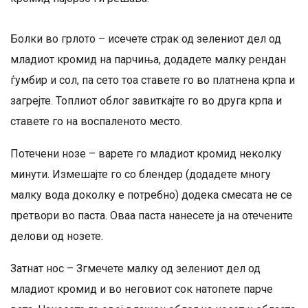
Болки во грлото – исечете страк од зелениот дел од
младиот кромид на парчиња, додадете малку рендан
ѓумбир и сол, па сето тоа ставете го во платнена крпа и
загрејте. Топлиот облог завиткајте го во друга крпа и
ставете го на воспаленото место.
Потечени нозе – варете го младиот кромид неколку
минути. Измешајте го со блендер (додадете многу
малку вода доколку е потребно) додека смесата не се
претвори во паста. Оваа паста нанесете ја на отечените
делови од нозете.
Затнат нос – Згмечете малку од зелениот дел од
младиот кромид и во неговиот сок натопете парче