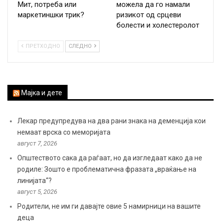
Мит, потреба или
можела да го намали
маркетиншки трик?
ризикот од срцеви
болести и холестеролот
ПРЕТХОДНО
СЛЕДНО
Мајка и дете
Лекар предупредува на два рани знака на деменција кои
немаат врска со меморијата
август 7, 2026
Општеството сака да раѓаат, но да изгледаат како да не
родиле: Зошто е проблематична фразата „враќање на
линијата“?
август 5, 2026
Родители, не им ги давајте овие 5 намирници на вашите
деца