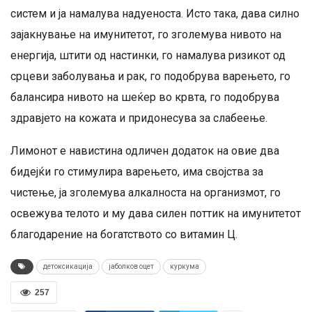
систем и ја намалува надуеноста. Исто така, дава силно
зајакнување на имунитетот, го зголемува нивото на
енергија, штити од настинки, го намалува ризикот од
срцеви заболувања и рак, го подобрува варењето, го
балансира нивото на шеќер во крвта, го подобрува
здравјето на кожата и придонесува за слабеење.
Лимонот е навистина одличен додаток на овие два
бидејќи го стимулира варењето, има својства за
чистење, ја зголемува алкалноста на организмот, го
освежува телото и му дава силен поттик на имунитетот
благодарение на богатството со витамин Ц.
детоксикација
јаболков оцет
куркума
257