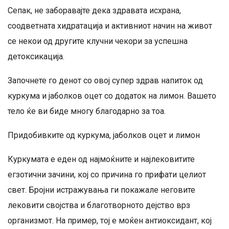
Сепак, не заборавајте дека здравата исхрана,
соодветната хидратација и активниот начин на живот
се некои од другите клучни чекори за успешна
детоксикација.
Започнете го денот со овој супер здрав напиток од
куркума и јаболков оцет со додаток на лимон. Вашето
тело ќе ви биде многу благодарно за тоа.
Придобивките од куркума, јаболков оцет и лимон
Куркумата е еден од најмоќните и најлековитите
егзотични зачини, кој со причина го прифати целиот
свет. Бројни истражувања ги покажале неговите
лековити својства и благотворното дејство врз
организмот. На пример, тој е моќен антиоксидант, кој