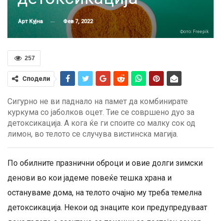
Фев 7, 2022
Арт Кујна
Фото: Freepik
257
Сподели
Сигурно не ви паднало на памет да комбинирате
куркума со јаболков оцет. Тие се совршено дуо за
детоксикација. А кога ќе ги споите со малку сок од
лимон, во телото се случува вистинска магија.
По обилните празнични оброци и овие долги зимски
денови во кои јадеме повеќе тешка храна и
остануваме дома, на телото очајно му треба темелна
детоксикација. Некои од знаците кои предупредуваат