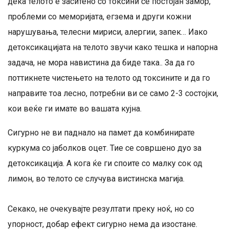
дека телото е заситено со токсини се постојан замор,
проблеми со меморијата, егзема и други кожни
нарушувања, телесни мириси, алергии, запек… Иако
детоксикацијата на телото звучи како тешка и напорна
задача, не мора навистина да биде така.. За да го
поттикнете чистењето на телото од токсините и да го
направите тоа лесно, потребни ви се само 2-3 состојки,
кои веќе ги имате во вашата кујна.
Сигурно не ви паднало на памет да комбинирате
куркума со јаболков оцет. Тие се совршено дуо за
детоксикација. А кога ќе ги споите со малку сок од
лимон, во телото се случува вистинска магија.
Секако, не очекувајте резултати преку ноќ, но со
упорност, добар ефект сигурно нема да изостане.