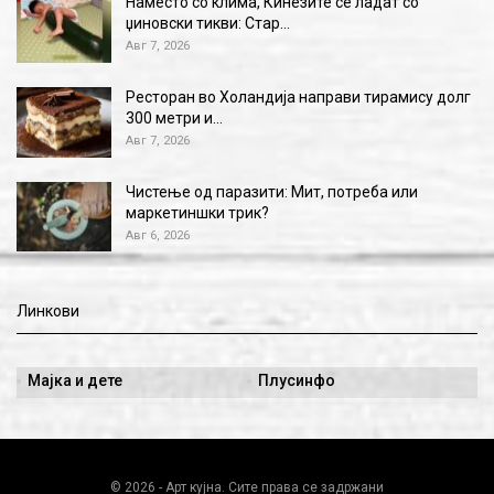
Наместо со клима, Кинезите се ладат со
џиновски тикви: Стар…
Авг 7, 2026
Ресторан во Холандија направи тирамису долг
300 метри и…
Авг 7, 2026
Чистење од паразити: Мит, потреба или
маркетиншки трик?
Авг 6, 2026
Линкови
Мајка и дете
Плусинфо
© 2026 - Арт кујна. Сите права се задржани