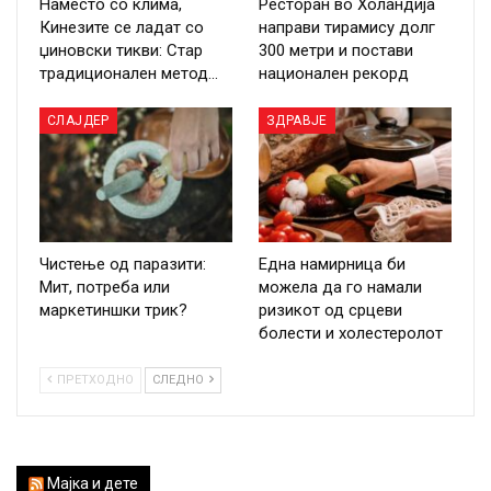
Наместо со клима,
Ресторан во Холандија
Кинезите се ладат со
направи тирамису долг
џиновски тикви: Стар
300 метри и постави
традиционален метод…
национален рекорд
СЛАЈДЕР
ЗДРАВЈЕ
Чистење од паразити:
Една намирница би
Мит, потреба или
можела да го намали
маркетиншки трик?
ризикот од срцеви
болести и холестеролот
ПРЕТХОДНО
СЛЕДНО
Мајка и дете