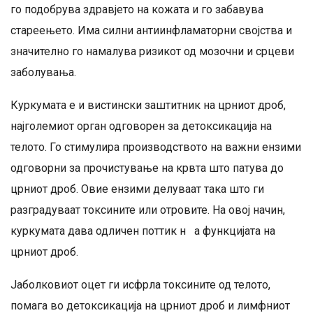
го подобрува здравјето на кожата и го забавува
стареењето. Има силни антиинфламаторни својства и
значително го намалува ризикот од мозочни и срцеви
заболувања.
Куркумата е и вистински заштитник на црниот дроб,
најголемиот орган одговорен за детоксикација на
телото. Го стимулира производството на важни ензими
одговорни за прочистување на крвта што патува до
црниот дроб. Овие ензими делуваат така што ги
разградуваат токсините или отровите. На овој начин,
куркумата дава одличен поттик н а функцијата на
црниот дроб.
Јаболковиот оцет ги исфрла токсините од телото,
помага во детоксикација на црниот дроб и лимфниот