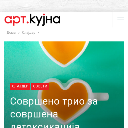
Дома
Слајдер
СЛАЈДЕР
СОВЕТИ
Совршено трио за
совршена
детоксикација