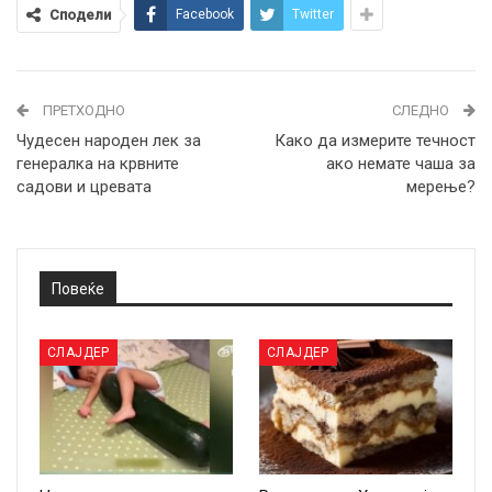
Сподели
Facebook
Twitter
ПРЕТХОДНО
СЛЕДНО
Чудесен народен лек за
Како да измерите течност
генералка на крвните
ако немате чаша за
садови и цревата
мерење?
Повеќе
СЛАЈДЕР
СЛАЈДЕР