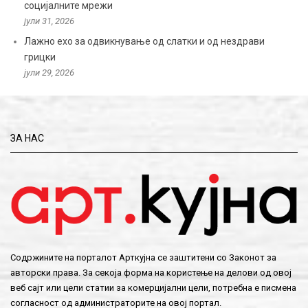
социјалните мрежи
јули 31, 2026
Лажно ехо за одвикнување од слатки и од нездрави
грицки
јули 29, 2026
ЗА НАС
Содржините на порталот Арткујна се заштитени со Законот за
авторски права. За секоја форма на користење на делови од овој
веб сајт или цели статии за комерцијални цели, потребна е писмена
согласност од администраторите на овој портал.