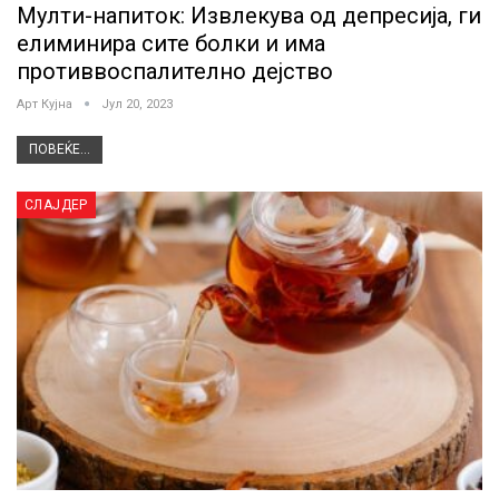
Мулти-напиток: Извлекува од депресија, ги
елиминира сите болки и има
противвоспалително дејство
Арт Кујна
Јул 20, 2023
ПОВЕЌЕ...
СЛАЈДЕР