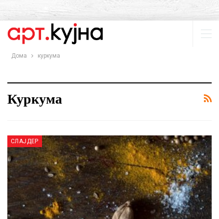
Дома
куркума
Куркума
СЛАЈДЕР