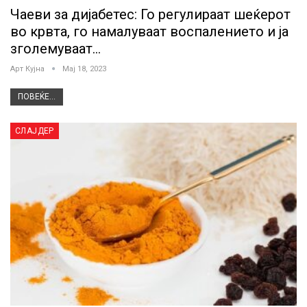
Чаеви за дијабетес: Го регулираат шеќерот
во крвта, го намалуваат воспалението и ја
зголемуваат…
Арт Кујна
Мај 18, 2023
ПОВЕЌЕ...
СЛАЈДЕР