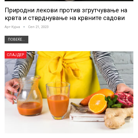
Природни лекови против згрутчување на
крвта и стврднување на крвните садови
Арт Кујна
Сеп 21, 2023
ПОВЕЌЕ...
СЛАЈДЕР