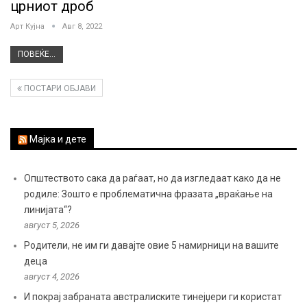
црниот дроб
Арт Кујна
Авг 8, 2022
ПОВЕЌЕ...
ПОСТАРИ ОБЈАВИ
Мајка и дете
Општеството сака да раѓаат, но да изгледаат како да не
родиле: Зошто е проблематична фразата „враќање на
линијата“?
август 5, 2026
Родители, не им ги давајте овие 5 намирници на вашите
деца
август 4, 2026
И покрај забраната австралиските тинејџери ги користат