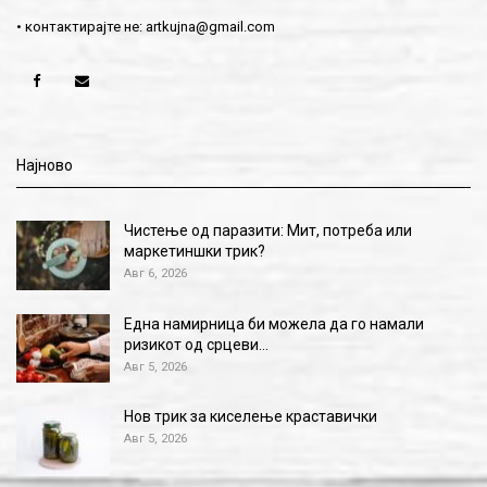
• контактирајте не:
artkujna@gmail.com
Најново
Чистење од паразити: Мит, потреба или
маркетиншки трик?
Авг 6, 2026
Една намирница би можела да го намали
ризикот од срцеви…
Авг 5, 2026
Нов трик за киселење краставички
Авг 5, 2026