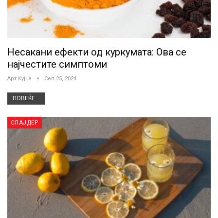
Несакани ефекти од куркумата: Ова се
најчестите симптоми
Арт Кујна
Сеп 25, 2024
ПОВЕЌЕ...
СЛАЈДЕР