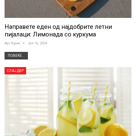
Направете еден од најдобрите летни
пијалaци: Лимонада со куркума
Арт Кујна
Јул 16, 2024
ПОВЕЌЕ...
СЛАЈДЕР