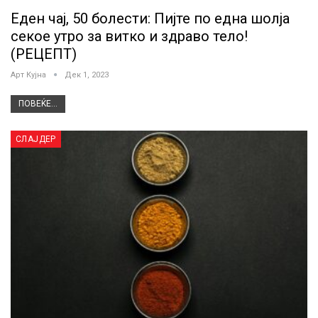
Еден чај, 50 болести: Пијте по една шолја
секое утро за витко и здраво тело!
(РЕЦЕПТ)
Арт Кујна
Дек 1, 2023
ПОВЕЌЕ...
СЛАЈДЕР