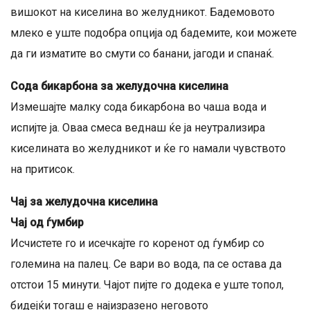
вишокот на киселина во желудникот. Бадемовото
млеко е уште подобра опција од бадемите, кои можете
да ги изматите во смути со банани, јагоди и спанаќ.
Сода бикарбона за желудочна киселина
Измешајте малку сода бикарбона во чаша вода и
испијте ја. Оваа смеса веднаш ќе ја неутрализира
киселината во желудникот и ќе го намали чувството
на притисок.
Чај за желудочна киселина
Чај од ѓумбир
Исчистете го и исечкајте го коренот од ѓумбир со
големина на палец. Се вари во вода, па се остава да
отстои 15 минути. Чајот пијте го додека е уште топол,
бидејќи тогаш е најизразено неговото