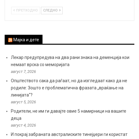
ПРЕТХОДНО
СЛЕДНО
Мајка и дете
Лекар предупредува на два рани знака на деменција кои
немаат врска со меморијата
август 7, 2026
Општеството сака да раѓаат, но да изгледаат како да не
родиле: Зошто е проблематична фразата „враќање на
линијата“?
август 5, 2026
Родители, не им ги давајте овие 5 намирници на вашите
деца
август 4, 2026
И покрај забраната австралиските тинејџери ги користат