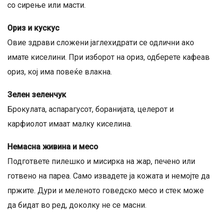
со сирење или масти.
Ориз и кускус
Овие здрави сложени јаглехидрати се одлични ако
имате киселини. При изборот на ориз, одберете кафеав
ориз, кој има повеќе влакна.
Зелен зеленчук
Брокулата, аспарагусот, боранијата, целерот и
карфиолот имаат малку киселина.
Немасна живина и месо
Подгответе пилешко и мисирка на жар, печено или
готвено на пареа. Само извадете ја кожата и немојте да
пржите. Дури и меленото говедско месо и стек може
да бидат во ред, доколку не се масни.