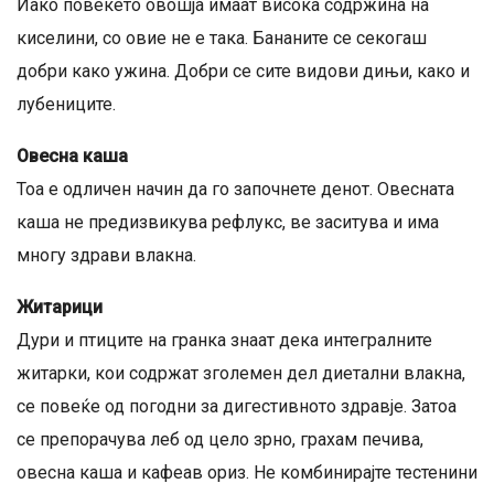
Иако повеќето овошја имаат висока содржина на
киселини, со овие не е така. Бананите се секогаш
добри како ужина. Добри се сите видови дињи, како и
лубениците.
Овесна каша
Тоа е одличен начин да го започнете денот. Овесната
каша не предизвикува рефлукс, ве заситува и има
многу здрави влакна.
Житарици
Дури и птиците на гранка знаат дека интегралните
житарки, кои содржат зголемен дел диетални влакна,
се повеќе од погодни за дигестивното здравје. Затоа
се препорачува леб од цело зрно, грахам печива,
овесна каша и кафеав ориз. Не комбинирајте тестенини