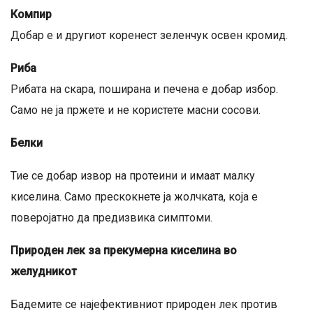
Компир
Добар е и другиот коренест зеленчук освен кромид.
Риба
Рибата на скара, поширана и печена е добар избор.
Само не ја пржете и не користете масни сосови.
Белки
Тие се добар извор на протеини и имаат малку
киселина. Само прескокнете ја жолчката, која е
поверојатно да предизвика симптоми.
Природен лек за прекумерна киселина во
желудникот
Бадемите се најефективниот природен лек против