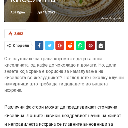
Јул 14, 2022
Арт Кујна
Фото: Unsplash
2,692
Сподели
Сте слушнале за храна која може да ја влоши
киселината, од кафе до чоколадо и домати. Но, дали
знаете која храна е корисна за намалување на
киселоста во желудникот? Погледнете неколку клучни
намирници што треба да ги додадете во вашата
исхрана.
Различни фактори можат да предизвикаат стомачна
киселина. Лошите навики, нездравиот начин на живот
и неправилната исхрана се главните виновници за