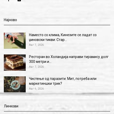
Најново
Наместо со клима, Кинезите се ладат со
џиновски тикви: Стар…
Авг 7, 2026
Ресторан во Холандија направи тирамису долг
300 метри и…
Авг 7, 2026
Чистење од паразити: Мит, потреба или
маркетиншки трик?
Авг 6, 2026
Линкови