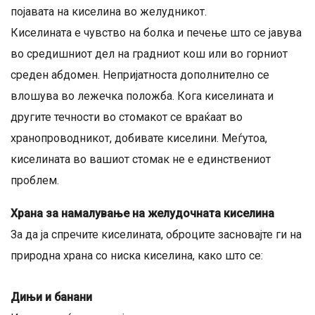
појавата на киселина во желудникот.
Киселината е чувство на болка и печење што се јавува
во средишниот дел на градниот кош или во горниот
среден абдомен. Непријатноста дополнително се
влошува во лежечка положба. Кога киселината и
другите течности во стомакот се враќаат во
хранопроводникот, добивате киселини. Меѓутоа,
киселината во вашиот стомак не е единствениот
проблем.
Храна за намалување на желудочната киселина
За да ја спречите киселината, оброците засновајте ги на
природна храна со ниска киселина, како што се:
Дињи и банани