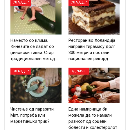
СЛАЈДЕР
СЛАЈДЕР
Наместо со клима,
Ресторан во Холандија
Кинезите се ладат со
направи тирамису долг
џиновски тикви: Стар
300 метри и постави
традиционален метод…
национален рекорд
СЛАЈДЕР
ЗДРАВЈЕ
Чистење од паразити:
Една намирница би
Мит, потреба или
можела да го намали
маркетиншки трик?
ризикот од срцеви
болести и холестеролот