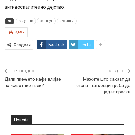
антивоспалително дејство.
желудник
зеленчук
киселини
2,692
Сподели
Facebook
Twitter
ПРЕТХОДНО
СЛЕДНО
Дали пиењето кафе влијае
Мажите што сакаат да
на животниот век?
станат татковци треба да
јадат праски
Повеќе