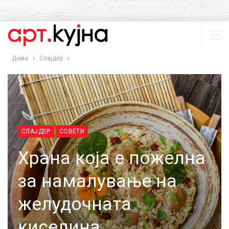
Дома
Слајдер
СЛАЈДЕР
СОВЕТИ
Храна која е пожелна
за намалување на
желудочната
киселина