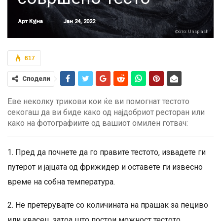
Јан 24, 2022
Арт Кујна
Фото: Unsplash
617
Сподели
Еве неколку трикови кои ќе ви помогнат тестото
секогаш да ви биде како од најдобриот ресторан или
како на фотографиите од вашиот омилен готвач:
1. Пред да почнете да го правите тестото, извадете ги
путерот и јајцата од фрижидер и оставете ги извесно
време на собна температура.
2. Не претерувајте со количината на прашак за пециво
или квасец, затоа што постои можност тестото