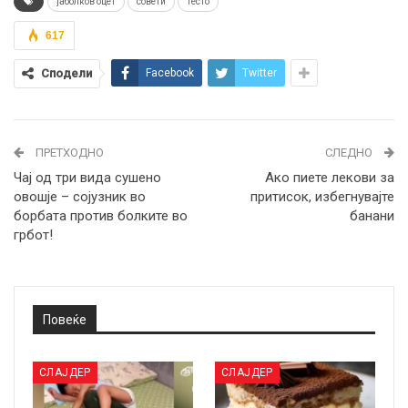
јаболков оцет
совети
тесто
617
Сподели
Facebook
Twitter
ПРЕТХОДНО
СЛЕДНО
Чај од три вида сушено
Ако пиете лекови за
овошје – сојузник во
притисок, избегнувајте
борбата против болките во
банани
грбот!
Повеќе
СЛАЈДЕР
СЛАЈДЕР