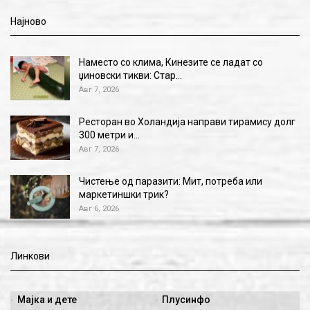
Најново
Наместо со клима, Кинезите се ладат со
џиновски тикви: Стар…
Авг 7, 2026
Ресторан во Холандија направи тирамису долг
300 метри и…
Авг 7, 2026
Чистење од паразити: Мит, потреба или
маркетиншки трик?
Авг 6, 2026
Линкови
Мајка и дете
Плусинфо