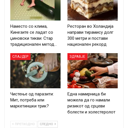
Наместо со клима,
Ресторан во Холандија
Кинезите се ладат со
направи тирамису долг
џиновски тикви: Стар
300 метри и постави
традиционален метод…
национален рекорд
СЛАЈДЕР
ЗДРАВЈЕ
Чистење од паразити:
Една намирница би
Мит, потреба или
можела да го намали
маркетиншки трик?
ризикот од срцеви
болести и холестеролот
ПРЕТХОДНО
СЛЕДНО