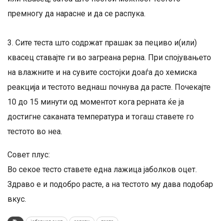
премногу да нарасне и да се распука.
3. Сите теста што содржат прашак за пециво и(или)
квасец ставајте ги во загреана рерна. При спојувањето
на влажните и на сувите состојки доаѓа до хемиска
реакција и тестото веднаш почнува да расте. Почекајте
10 до 15 минути од моментот кога рерната ќе ја
достигне саканата температура и тогаш ставете го
тестото во неа.
Совет плус:
Во секое тесто ставете една лажица јаболков оцет.
Здраво е и подобро расте, а на тестото му дава подобар
вкус.