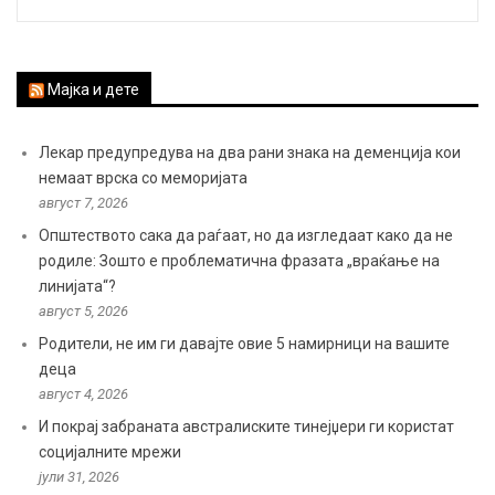
Мајка и дете
Лекар предупредува на два рани знака на деменција кои
немаат врска со меморијата
август 7, 2026
Општеството сака да раѓаат, но да изгледаат како да не
родиле: Зошто е проблематична фразата „враќање на
линијата“?
август 5, 2026
Родители, не им ги давајте овие 5 намирници на вашите
деца
август 4, 2026
И покрај забраната австралиските тинејџери ги користат
социјалните мрежи
јули 31, 2026