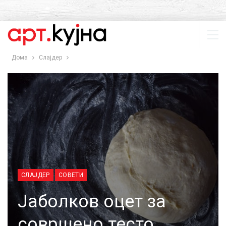
Дома
Слајдер
СЛАЈДЕР
СОВЕТИ
Јаболков оцет за
совршено тесто