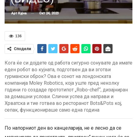
Окт 24, 2023
Арт Кујна
136
Сподели
Кога ќе си дојдете од работа сигурно сонувате да имате
еден робот во кујната, подготвен да ви зготви
гурмански оброк? Ова е сонот на лондонската
компанија Moley Robotics, која уште пред неколку
години го создаде прототипот „Robo-chef“, дизајниран
за домашни услови. Слични успеа да направи и
Хрватска и тие готвеа во ресторанот Bots&Pots кој,
сепак, функционираше само една година
По напорниот ден во канцеларија, не е лесно да се