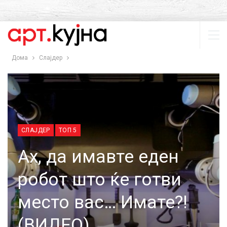
Дома
Слајдер
СЛАЈДЕР
ТОП 5
Ах, да имавте еден
робот што ќе готви
место вас… Имате?!
(ВИДЕО)