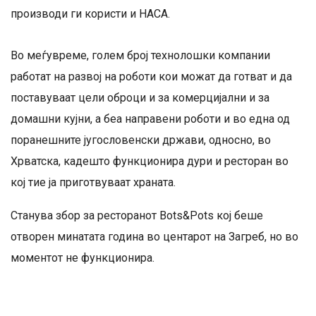
производи ги користи и НАСА.
Во меѓувреме, голем број технолошки компании
работат на развој на роботи кои можат да готват и да
поставуваат цели оброци и за комерцијални и за
домашни кујни, а беа направени роботи и во една од
поранешните југословенски држави, односно, во
Хрватска, кадешто функционира дури и ресторан во
кој тие ја приготвуваат храната.
Станува збор за ресторанот Bots&Pots кој беше
отворен минатата година во центарот на Загреб, но во
моментот не функционира.