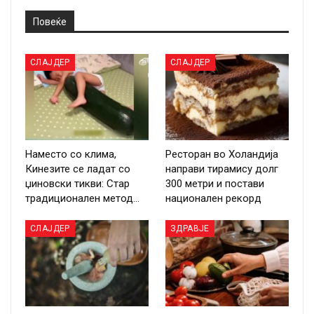
Повеќе
СЛАЈДЕР
СЛАЈДЕР
Наместо со клима,
Ресторан во Холандија
Кинезите се ладат со
направи тирамису долг
џиновски тикви: Стар
300 метри и постави
традиционален метод…
национален рекорд
СЛАЈДЕР
ЗДРАВЈЕ