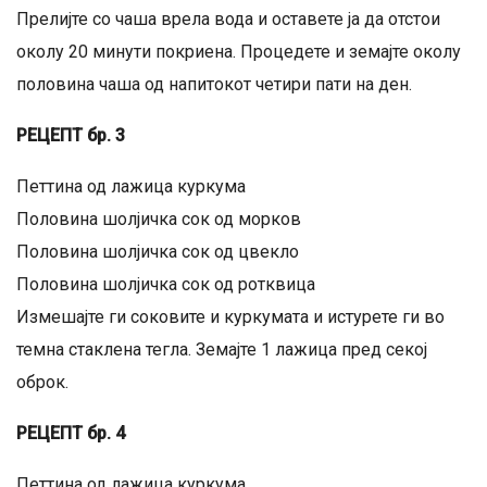
Прелијте со чаша врела вода и оставете ја да отстои
околу 20 минути покриена. Процедете и земајте околу
половина чаша од напитокот четири пати на ден.
РЕЦЕПТ бр. 3
Петтина од лажица куркума
Половина шолјичка сок од морков
Половина шолјичка сок од цвекло
Половина шолјичка сок од ротквица
Измешајте ги соковите и куркумата и истурете ги во
темна стаклена тегла. Земајте 1 лажица пред секој
оброк.
РЕЦЕПТ бр. 4
Петтина од лажица куркума