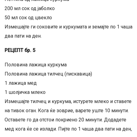
200 мл сок од јаболко
50 мл сок од цвекло
Измешајте ги соковите и куркумата и земајте по 1 чаша
два пати на ден.
РЕЦЕПТ бр. 5
Половина лажица куркума
Половина лажица тилчец (пискавица)
1 лажица мед
1 шолјичка млеко
Измешајте тилчец и куркума, истурете млеко и ставете
на тивок оган. Кога ќе зоврие, варете уште 10 минути.
Оставете го да отстои покриено 20 минути. Додадете
мед кога ќе се излади. Пијте по 1 чаша два пати на ден,