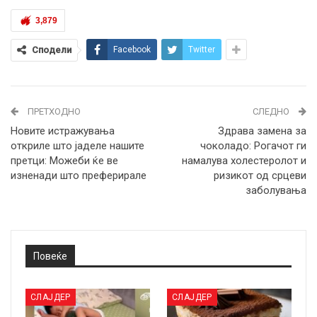
3,879
Сподели
Facebook
Twitter
ПРЕТХОДНО
СЛЕДНО
Новите истражувања
Здрава замена за
откриле што јаделе нашите
чоколадо: Рогачот ги
претци: Можеби ќе ве
намалува холестеролот и
изненади што преферирале
ризикот од срцеви
заболувања
Повеќе
СЛАЈДЕР
СЛАЈДЕР