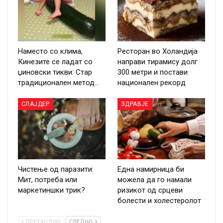
Наместо со клима,
Ресторан во Холандија
Кинезите се ладат со
направи тирамису долг
џиновски тикви: Стар
300 метри и постави
традиционален метод…
национален рекорд
СЛАЈДЕР
ЗДРАВЈЕ
Чистење од паразити:
Една намирница би
Мит, потреба или
можела да го намали
маркетиншки трик?
ризикот од срцеви
болести и холестеролот
ПРЕТХОДНО
СЛЕДНО