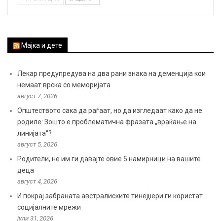
Мајка и дете
Лекар предупредува на два рани знака на деменција кои
немаат врска со меморијата
август 7, 2026
Општеството сака да раѓаат, но да изгледаат како да не
родиле: Зошто е проблематична фразата „враќање на
линијата“?
август 5, 2026
Родители, не им ги давајте овие 5 намирници на вашите
деца
август 4, 2026
И покрај забраната австралиските тинејџери ги користат
социјалните мрежи
јули 31, 2026