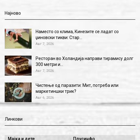
Најново
Наместо со клима, Кинезите се ладат со
џиновски тикви: Стар…
Авг 7, 2026
Ресторан во Холандија направи тирамису долг
300 метри и…
Авг 7, 2026
Чистење од паразити: Мит, потреба или
маркетиншки трик?
Авг 6, 2026
Линкови
Мајка и дете
Плусинфо