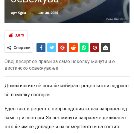
Јан 30, 2024
Арт Кујна
Фото: Unsplash
3,879
Сподели
Овој десерт се прави за само неколку минути и е
вистинско освежување
Домаќинките сѐ повеќе избираат рецепти кои содржат
сѐ помалку состојки.
Еден таков рецепт е овој неодолив колач направен од
само три состојки. За пет минути направете деликатес
што ќе им се допадне и на семејството и на гостите.