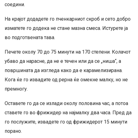
соедини.
На крајот додадете го пченкарниот скроб и сето добро
изматете го додека не стане мазна смеса. Истурете ја
во подготвената тава.
Печете околу 70 до 75 минути на 170 степени. Колачот
убаво да нарасне, да не е течен или да се „ниша“, а
површината да изгледа како да е карамелизирана.
Кога ќе го извадите од рерна ќе омекне малку, но не
премногу.
Оставете го да се излади околу половина час, а потоа
ставете го во фрижидер на најмалку два часа. Пред да
го послужите, извадете го од фрижидерот 15 минути
порано.