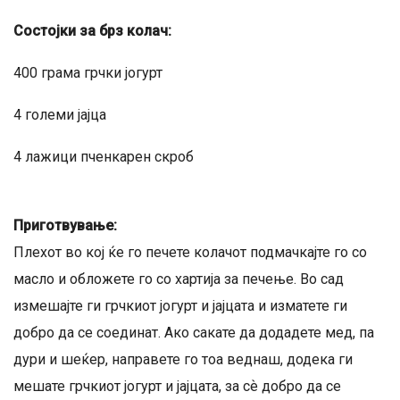
Состојки за брз колач:
400 грама грчки јогурт
4 големи јајца
4 лажици пченкарен скроб
Приготвување:
Плехот во кој ќе го печете колачот подмачкајте го со
масло и обложете го со хартија за печење. Во сад
измешајте ги грчкиот јогурт и јајцата и изматете ги
добро да се соединат. Ако сакате да додадете мед, па
дури и шеќер, направете го тоа веднаш, додека ги
мешате грчкиот јогурт и јајцата, за сѐ добро да се