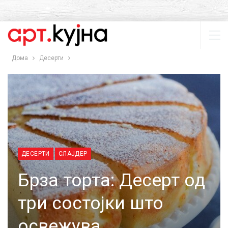
Дома
Десерти
ДЕСЕРТИ
СЛАЈДЕР
Брза торта: Десерт од
три состојки што
освежува