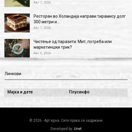
Авг 7, 2026
Ресторан во Холандија направи тирамису долг
300 метри и…
Авг 7, 2026
Чистење од паразити: Мит, потреба или
маркетиншки трик?
Авг 6, 2026
Линкови
Мајка и дете
Плусинфо
© 2026 - Арт кујна. Сите права се задржани
Developed by:
Unet