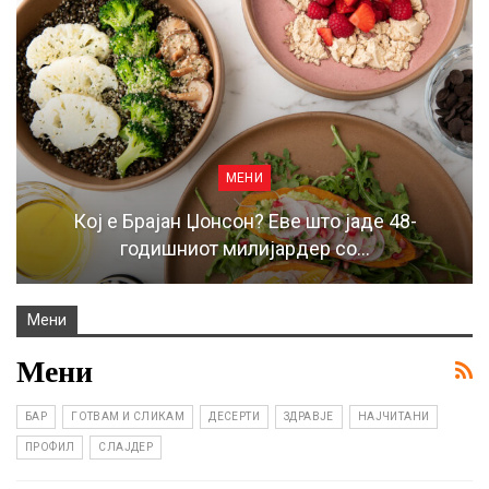
МЕНИ
Кој е Брајан Џонсон? Еве што јаде 48-
годишниот милијардер со…
Мени
Мени
БАР
ГОТВАМ И СЛИКАМ
ДЕСЕРТИ
ЗДРАВЈЕ
НАЈЧИТАНИ
ПРОФИЛ
СЛАЈДЕР