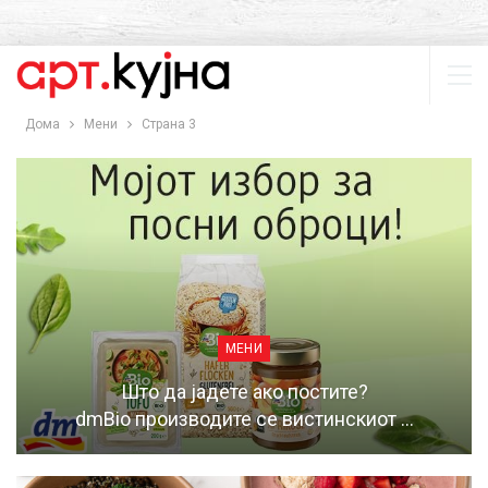
Дома
Мени
Страна 3
МЕНИ
Што да јадете ако постите?
dmBio производите се вистинскиот …