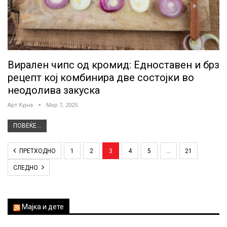
Вирален чипс од кромид: Едноставен и брз
рецепт кој комбинира две состојки во
неодолива закуска
Арт Кујна
Мар 7, 2025
ПОВЕЌЕ...
ПРЕТХОДНО
1
2
3
4
5
…
21
СЛЕДНО
Мајка и дете