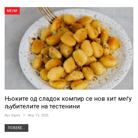
МЕНИ
Њоките од сладок компир се нов хит меѓу
љубителите на тестенини
Арт Кујна
Апр 15, 2025
ПОВЕЌЕ...