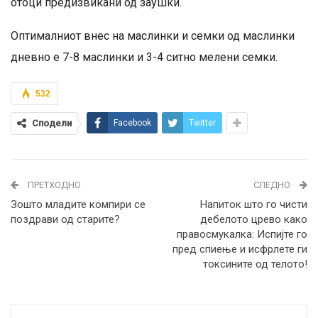
отоци предизвикани од заушки.
Оптималниот внес на маслинки и семки од маслинки
дневно е 7-8 маслинки и 3-4 ситно мелени семки.
532
Сподели
Facebook
Twitter
ПРЕТХОДНО
СЛЕДНО
Зошто младите компири се
Напиток што го чисти
поздрави од старите?
дебелото црево како
правосмукалка: Испијте го
пред спиење и исфрлете ги
токсините од телото!