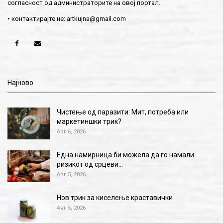
согласност од администраторите на овој портал.
• контактирајте не:
artkujna@gmail.com
Најново
Чистење од паразити: Мит, потреба или
маркетиншки трик?
Авг 6, 2026
Една намирница би можела да го намали
ризикот од срцеви…
Авг 5, 2026
Нов трик за киселење краставички
Авг 5, 2026