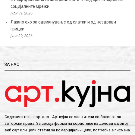
социјалните мрежи
јули 31, 2026
Лажно ехо за одвикнување од слатки и од нездрави
грицки
јули 29, 2026
ЗА НАС
Содржините на порталот Арткујна се заштитени со Законот за
авторски права. За секоја форма на користење на делови од овој
веб сајт или цели статии за комерцијални цели, потребна е писмена