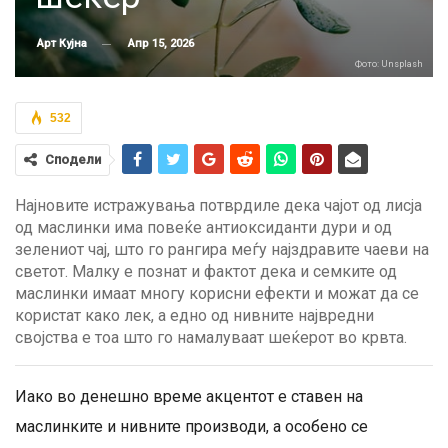
Апр 15, 2026
Арт Кујна
Фото: Unsplash
532
Сподели
Најновите истражувања потврдиле дека чајот од лисја
од маслинки има повеќе антиоксиданти дури и од
зелениот чај, што го рангира меѓу најздравите чаеви на
светот. Малку е познат и фактот дека и семките од
маслинки имаат многу корисни ефекти и можат да се
користат како лек, а едно од нивните највредни
својства е тоа што го намалуваат шеќерот во крвта.
Иако во денешно време акцентот е ставен на
маслинките и нивните производи, а особено се