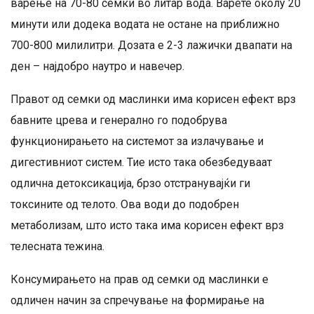
варење на 70-80 семки во литар вода. Варете околу 20
минути или додека водата не остане на приближно
700-800 милилитри. Дозата е 2-3 лажички двапати на
ден – најдобро наутро и навечер.
Правот од семки од маслинки има корисен ефект врз
бавните црева и генерално го подобрува
функционирањето на системот за излачување и
дигестивниот систем. Тие исто така обезбедуваат
одлична детоксикација, брзо отстранувајќи ги
токсините од телото. Ова води до подобрен
метаболизам, што исто така има корисен ефект врз
телесната тежина.
Консумирањето на прав од семки од маслинки е
одличен начин за спречување на формирање на