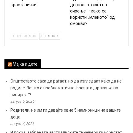
краставички
до подготовка на
сирење – како се
користи „млекото“ од
смокви?
ПРЕТХОДНО
СЛЕДНО
Мајка и дете
Општеството сака да раѓаат, но да изгледаат како да не
родиле: Зошто е проблематична фразата „враќање на
линијата“?
август 5, 2026
Родители, не им ги давајте овие 5 намирници на вашите
деца
август 4, 2026
И покрај забраната австралиските тинејџери ги користат