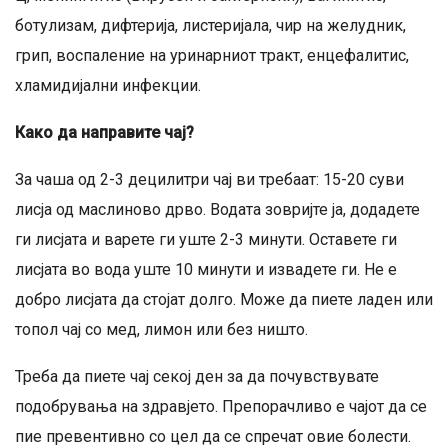
ботулизам, дифтерија, листеријала, чир на желудник,
грип, воспаление на уринарниот тракт, енцефалитис,
хламидијални инфекции.
Како да направите чај?
За чаша од 2-3 децилитри чај ви требаат: 15-20 суви
лисја од маслиново дрво. Водата зовријте ја, додадете
ги лисјата и варете ги уште 2-3 минути. Оставете ги
лисјата во вода уште 10 минути и извадете ги. Не е
добро лисјата да стојат долго. Може да пиете ладен или
топол чај со мед, лимон или без ништо.
Треба да пиете чај секој ден за да почувствувате
подобрувања на здравјето. Препорачливо е чајот да се
пие превентивно со цел да се спречат овие болести.