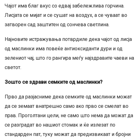
Чајот има благ вкус со едвај забележлива горчина.
Лисјата се мијат и се сушат на воздух, а се ​​чуваат во
затворен сад заштитен од сончева светлина.
Најновите истражувања потврдиле дека чајот од лисја
од маслинки има повеќе антиоксиданти дури и од
зелениот чај, што го рангира меѓу најздравите чаеви на
светот.
Зошто се здрави семките од маслинки?
Прво да разјасниме дека семките од маслинки можат
да се земаат внатрешно само ако прво се смелат во
прав. Проголтани цели, не само што нема да можат да
се разградат во нашиот стомак и ќе излезат по
стандарден пат, туку можат да предизвикаат и бројни