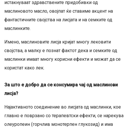
истакнуваат здравствените придобивки од
маслиновото масло, овојпат ќе ставиме акцент на
фантастичните својства на лисјата и на семките од
маслинките.
Имено, маслиновите лисја кријат многу лековити
својства, а малку е познат фактот дека и семките од
маслинки имаат многу корисни ефекти и можат да се
користат како лек.
За што е добро да се консумира чај од маслинови
лисја?
Најактивното соединение во лисјата од маслинки, кое
главно е поврзано со терапевтски ефекти, се нарекува
олеуропеин (горчлив монотерпен глукозид) и има