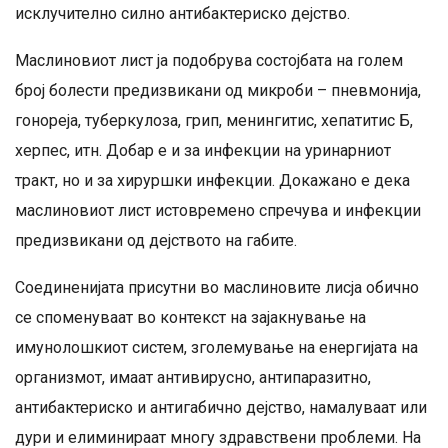
исклучително силно антибактериско дејство.
Маслиновиот лист ја подобрува состојбата на голем
број болести предизвикани од микроби – пневмонија,
гонореја, туберкулоза, грип, менингитис, хепатитис Б,
херпес, итн. Добар е и за инфекции на уринарниот
тракт, но и за хируршки инфекции. Докажано е дека
маслиновиот лист истовремено спречува и инфекции
предизвикани од дејството на габите.
Соединенијата присутни во маслиновите лисја обично
се споменуваат во контекст на зајакнување на
имунолошкиот систем, зголемување на енергијата на
организмот, имаат антивирусно, антипаразитно,
антибактериско и антигабично дејство, намалуваат или
дури и елиминираат многу здравствени проблеми. На