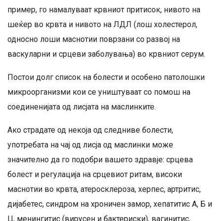
пример, го намалуваат крвниот притисок, нивото на
шеќер во крвта и нивото на ЛДЛ (лош холестерол,
односно лоши маснотии поврзани со развој на
васкуларни и срцеви заболувања) во крвниот серум.
Постои долг список на болести и особено патолошки
микроорганизми кои се уништуваат со помош на
соединенијата од лисјата на маслинките.
Ако страдате од некоја од следниве болести,
употребата на чај од лисја од маслинки може
значително да го подобри вашето здравје: срцева
болест и регулација на срцевиот ритам, високи
маснотии во крвта, атеросклероза, херпес, артритис,
дијабетес, синдром на хроничен замор, хепатитис А, Б и
Ц, менингитис (вирусен и бактериски), вагинитис,