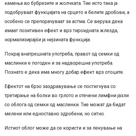
камења во бубрезите и жолчката. Тие исто така ја
подобруваат функцијата на срцето и белите дробови, а
особено се препорачуваат за астма. Се верува дека
имаат позитивен ефект и врз тироидната жлезда,
нормализирајќи ја нејзината функција.
Покрај внатрешната употреба, правот од семки од
маслинки е погоден и за надворешна употреба.
Познато е дека има многу добар ефект врз отоците.
Ефектот на брзо заздравување се постигнува со
третирање на болки во грлото и отечени лимфни јазли
со облога од семки од маслинки. Тие можат да бидат
мелени или едноставно здробени, но ситно.
Истиот облог може да се користи и за лекување на