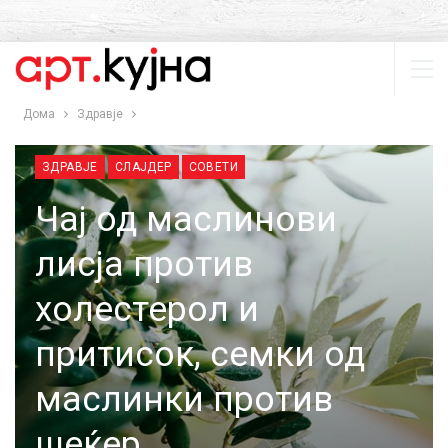
Дома
Здравје
ЗДРАВЈЕ
СЛАЈДЕР
СОВЕТИ
Чај од маслинови
лисја против
холестерол и
притисок, семки од
маслинки против
шеќер