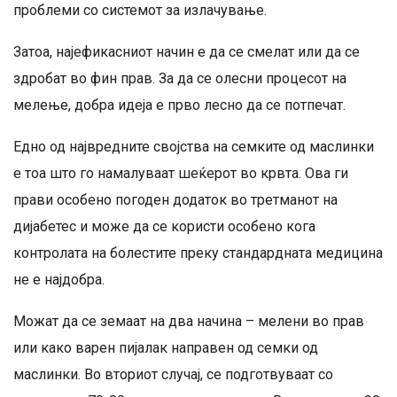
проблеми со системот за излачување.
Затоа, најефикасниот начин е да се смелат или да се
здробат во фин прав. За да се олесни процесот на
мелење, добра идеја е прво лесно да се потпечат.
Едно од највредните својства на семките од маслинки
е тоа што го намалуваат шеќерот во крвта. Ова ги
прави особено погоден додаток во третманот на
дијабетес и може да се користи особено кога
контролата на болестите преку стандардната медицина
не е најдобра.
Можат да се земаат на два начина – мелени во прав
или како варен пијалак направен од семки од
маслинки. Во вториот случај, се подготвуваат со