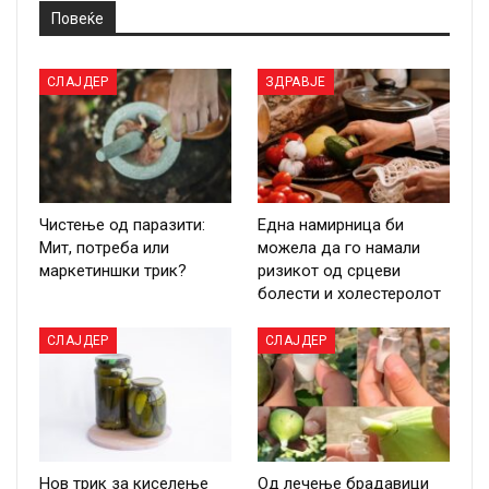
Повеќе
СЛАЈДЕР
ЗДРАВЈЕ
Чистење од паразити:
Една намирница би
Мит, потреба или
можела да го намали
маркетиншки трик?
ризикот од срцеви
болести и холестеролот
СЛАЈДЕР
СЛАЈДЕР
Нов трик за киселење
Од лечење брадавици