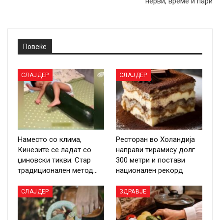
нерви, време и пари
Повеќе
СЛАЈДЕР
СЛАЈДЕР
Наместо со клима,
Ресторан во Холандија
Кинезите се ладат со
направи тирамису долг
џиновски тикви: Стар
300 метри и постави
традиционален метод…
национален рекорд
СЛАЈДЕР
ЗДРАВЈЕ