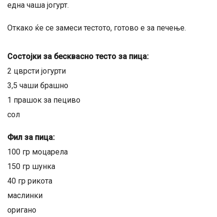
една чаша јогурт.
Откако ќе се замеси тестото, готово е за печење.
Состојки за бесквасно тесто за пица:
2 цврсти јогурти
3,5 чаши брашно
1 прашок за пециво
сол
Фил за пица:
100 гр моцарела
150 гр шунка
40 гр рикота
маслинки
оригано