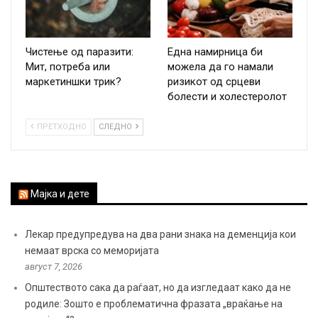
Чистење од паразити:
Една намирница би
Мит, потреба или
можела да го намали
маркетиншки трик?
ризикот од срцеви
болести и холестеролот
ПРЕТХОДНО
СЛЕДНО
Мајка и дете
Лекар предупредува на два рани знака на деменција кои
немаат врска со меморијата
август 7, 2026
Општеството сака да раѓаат, но да изгледаат како да не
родиле: Зошто е проблематична фразата „враќање на