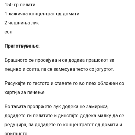
150 гр пелати
1 лажичка концентрат од домати
2 чешниња лук
сол
Приготвување:
Брашното се просејува и се додава прашокот за
пециво и солта, па се замесува тесто со јогуртот.
Расукајте го тестото и ставете го во плех обложен со
хартија за печење.
Во тавата пропржете лук додека не замириса,
додадете ги пелатите и динстајте додека малку да се
редуцира, па додадете го концентратот од домати и
ориганото.