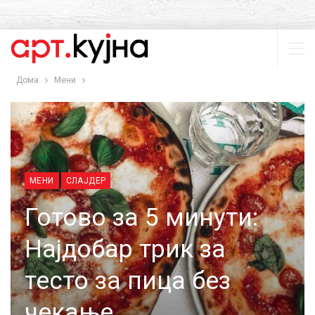
Дома
Мени
МЕНИ
СЛАЈДЕР
Готово за 5 минути:
Најдобар трик за
тесто за пица без
чекање