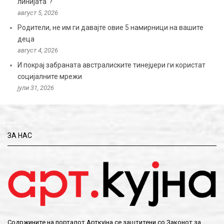
линијата“?
август 5, 2026
Родители, не им ги давајте овие 5 намирници на вашите
деца
август 4, 2026
И покрај забраната австралиските тинејџери ги користат
социјалните мрежи
јули 31, 2026
ЗА НАС
Содржините на порталот Арткујна се заштитени со Законот за