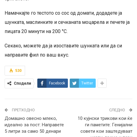
Намачкајте го тестото со сос од домати, додадете ја
шунката, маслинките и сечканата моцарела и печете ја
пицата 20 минути на 200 °C.
Секако, можете да ја изоставите шунката или да си
направите фил по ваш вкус.
530
Сподели
Facebook
Twitter
ПРЕТХОДНО
СЛЕДНО
Домашно овесно млеко,
10 кујнски трикови кои ќе
идеално за пост: Направете
ги паметите: Генијални
5 литри за само 50 денари
совети кои заштедуваат