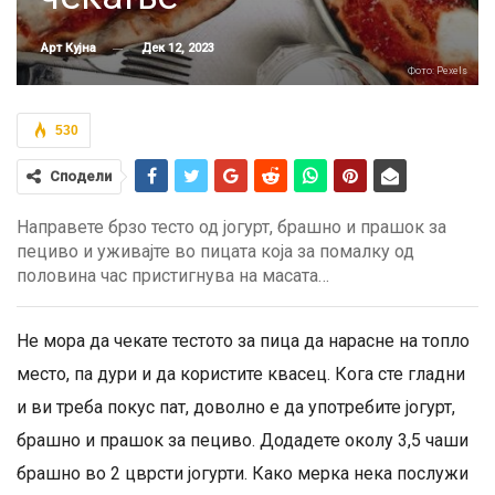
Дек 12, 2023
Арт Кујна
Фото: Pexels
530
Сподели
Направете брзо тесто од јогурт, брашно и прашок за
пециво и уживајте во пицата која за помалку од
половина час пристигнува на масата…
Не мора да чекате тестото за пица да нарасне на топло
место, па дури и да користите квасец. Кога сте гладни
и ви треба покус пат, доволно е да употребите јогурт,
брашно и прашок за пециво. Додадете околу 3,5 чаши
брашно во 2 цврсти јогурти. Како мерка нека послужи