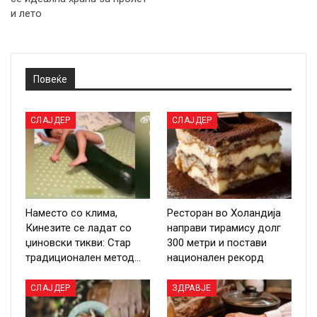
и лето
Повеќе
СЛАЈДЕР
СЛАЈДЕР
Наместо со клима,
Ресторан во Холандија
Кинезите се ладат со
направи тирамису долг
џиновски тикви: Стар
300 метри и постави
традиционален метод…
национален рекорд
СЛАЈДЕР
ЗДРАВЈЕ