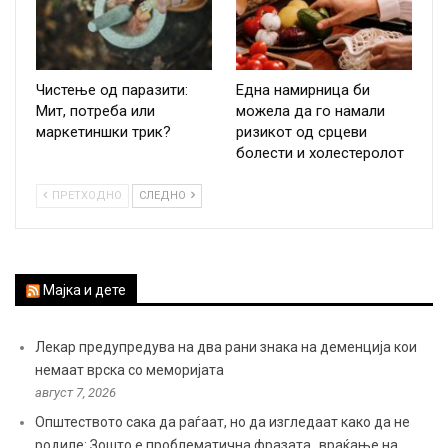
Чистење од паразити:
Една намирница би
Мит, потреба или
можела да го намали
маркетиншки трик?
ризикот од срцеви
болести и холестеролот
ПРЕТХОДНО
СЛЕДНО
Мајка и дете
Лекар предупредува на два рани знака на деменција кои
немаат врска со меморијата
август 7, 2026
Општеството сака да раѓаат, но да изгледаат како да не
родиле: Зошто е проблематична фразата „враќање на