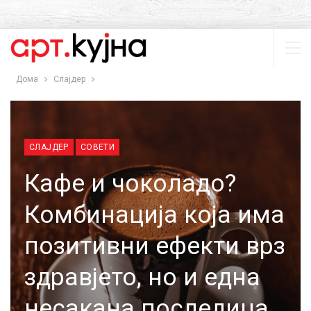
Дома
Слајдер
СЛАЈДЕР
СОВЕТИ
Кафе и чоколадо?
Комбинација која има
позитивни ефекти врз
здравјето, но и една
несакана последица