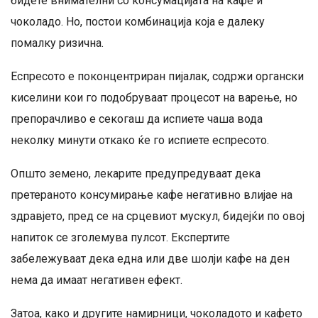
бидете внимателни со консумацијата на кафе и
чоколадо. Но, постои комбинација која е далеку
помалку ризична.
Еспресото е поконцентриран пијалак, содржи органски
киселини кои го подобруваат процесот на варење, но
препорачливо е секогаш да испиете чаша вода
неколку минути откако ќе го испиете еспресото.
Општо земено, лекарите предупредуваат дека
претераното консумирање кафе негативно влијае на
здравјето, пред се на срцевиот мускул, бидејќи по овој
напиток се зголемува пулсот. Експертите
забележуваат дека една или две шолји кафе на ден
нема да имаат негативен ефект.
Затоа, како и другите намирници, чоколадото и кафето