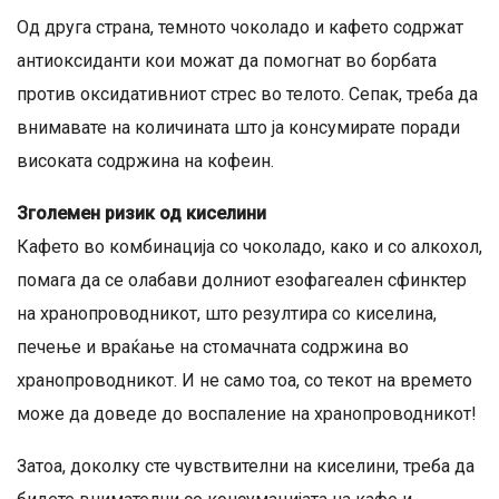
Од друга страна, темното чоколадо и кафето содржат
антиоксиданти кои можат да помогнат во борбата
против оксидативниот стрес во телото. Сепак, треба да
внимавате на количината што ја консумирате поради
високата содржина на кофеин.
Зголемен ризик од киселини
Кафето во комбинација со чоколадо, како и со алкохол,
помага да се олабави долниот езофагеален сфинктер
на хранопроводникот, што резултира со киселина,
печење и враќање на стомачната содржина во
хранопроводникот. И не само тоа, со текот на времето
може да доведе до воспаление на хранопроводникот!
Затоа, доколку сте чувствителни на киселини, треба да