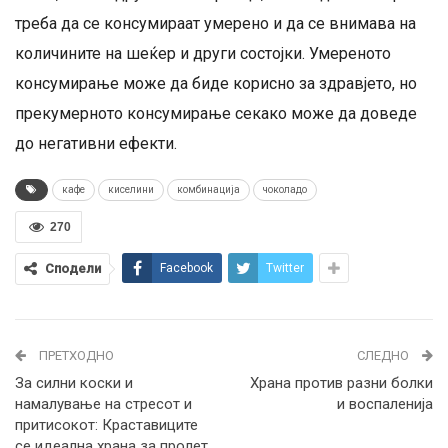
треба да се консумираат умерено и да се внимава на
количините на шеќер и други состојки. Умереното
консумирање може да биде корисно за здравјето, но
прекумерното консумирање секако може да доведе
до негативни ефекти.
кафе
киселини
комбинација
чоколадо
270
Сподели
Facebook
Twitter
ПРЕТХОДНО
СЛЕДНО
За силни коски и
Храна против разни болки
намалување на стресот и
и воспаленија
притисокот: Краставиците
се идеална храна за пролет