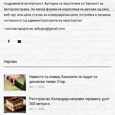
Содржините на порталот Арткујна се заштитени со Законот за
авторски права. За секоја форма на користење на делови од овој
веб сајт или цели статии за комерцијални цели, потребна е писмена
согласност од администраторите на овој портал.
• контактирајте не:
artkujna@gmail.com
Најново
Наместо со клима, Кинезите се ладат со
џиновски тикви: Стар…
Авг 7, 2026
Ресторан во Холандија направи тирамису долг
300 метри и…
Авг 7, 2026