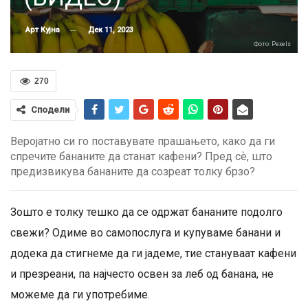
Дек 11, 2023
Арт Кујна
Фото: Pexels
270
Сподели
Веројатно си го поставувате прашањето, како да ги
спречите бананите да станат кафени? Пред сѐ, што
предизвикува бананите да созреат толку брзо?
Зошто е толку тешко да се одржат бананите подолго
свежи? Одиме во самопослуга и купуваме банани и
додека да стигнеме да ги јадеме, тие стануваат кафени
и презреани, па најчесто освен за леб од банана, не
можеме да ги употребиме.