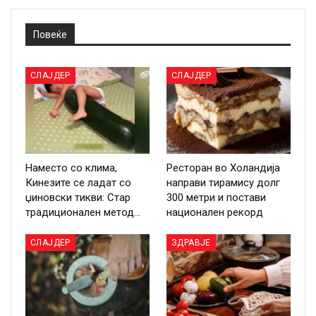
Повеќе
СЛАЈДЕР
СЛАЈДЕР
Наместо со клима,
Ресторан во Холандија
Кинезите се ладат со
направи тирамису долг
џиновски тикви: Стар
300 метри и постави
традиционален метод…
национален рекорд
СЛАЈДЕР
ЗДРАВЈЕ