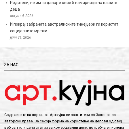
Родители, не им ги давајте овие 5 намирници на вашите
деца
август 4, 2026
И покрај забраната австралиските тинејџери ги користат
социјалните мрежи
јули 31, 2026
ЗА НАС
Содржините на порталот Арткујна се заштитени со Законот за
авторски права. За секоја форма на користење на делови од овој
веб сајт или цели статии за комерцијални цели, потребна е писмена