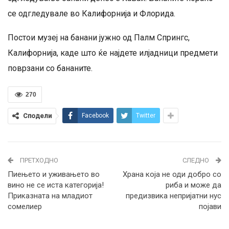
се одгледувале во Калифорнија и Флорида.
Постои музеј на банани јужно од Палм Спрингс,
Калифорнија, каде што ќе најдете илјадници предмети
поврзани со бананите.
270
Сподели
Facebook
Twitter
ПРЕТХОДНО
СЛЕДНО
Пиењето и уживањето во
Храна која не оди добро со
вино не се иста категорија!
риба и може да
Приказната на младиот
предизвика непријатни нус
сомелиер
појави