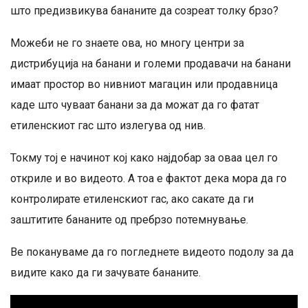
што предизвикува бананите да созреат толку брзо?
Можеби не го знаете ова, но многу центри за
дистрибуција на банани и големи продавачи на банани
имаат простор во нивниот магацин или продавница
каде што чуваат банани за да можат да го фатат
етиленскиот гас што излегува од нив.
Токму тој е начинот кој како најдобар за оваа цел го
откриле и во видеото. А тоа е фактот дека мора да го
контролирате етиленскиот гас, ако сакате да ги
заштитите бананите од пребрзо потемнување.
Ве покануваме да го погледнете видеото подолу за да
видите како да ги зачувате бананите.