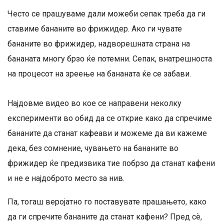
Често се прашуваме дали можеби сепак треба да ги
ставиме бананите во фрижидер. Ако ги чувате
бананите во фрижидер, надворешната страна на
бананата многу брзо ќе потемни. Сепак, внатрешноста
на процесот на зреење на бананата ќе се забави.
Најдовме видео во кое се направени неколку
експерименти во обид да се открие како да спречиме
бананите да станат кафеави и можеме да ви кажеме
дека, без сомнение, чувањето на бананите во
фрижидер ќе предизвика тие побрзо да станат кафени
и не е најдоброто место за нив.
Па, тогаш веројатно го поставувате прашањето, како
да ги спречите бананите да станат кафени? Пред сѐ,