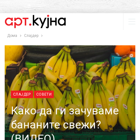
Дома
Слајдер
СЛАЈДЕР
СОВЕТИ
Како да ги зачуваме
бананите свежи?
(ВИДЕО)