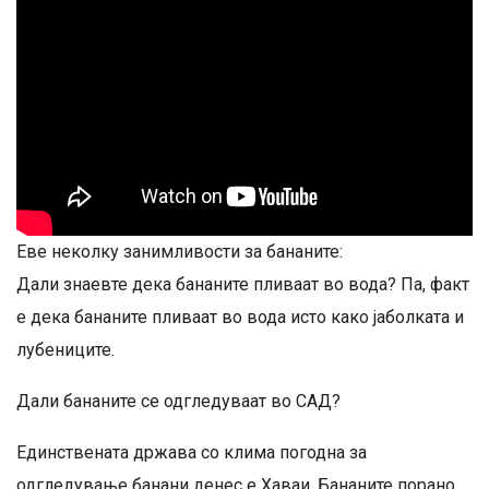
Еве неколку занимливости за бананите:
Дали знаевте дека бананите пливаат во вода? Па, факт
е дека бананите пливаат во вода исто како јаболката и
лубениците.
Дали бананите се одгледуваат во САД?
Единствената држава со клима погодна за
одгледување банани денес е Хаваи. Бананите порано