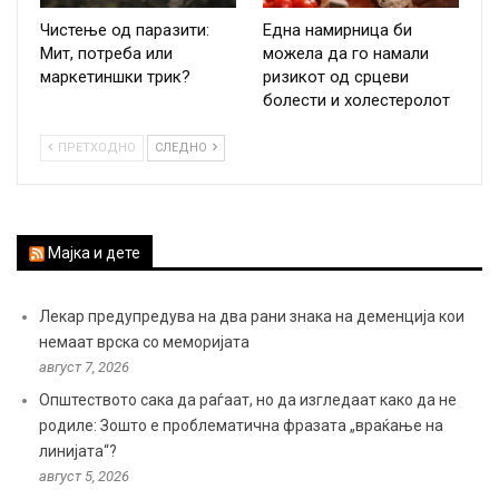
Чистење од паразити:
Една намирница би
Мит, потреба или
можела да го намали
маркетиншки трик?
ризикот од срцеви
болести и холестеролот
ПРЕТХОДНО
СЛЕДНО
Мајка и дете
Лекар предупредува на два рани знака на деменција кои
немаат врска со меморијата
август 7, 2026
Општеството сака да раѓаат, но да изгледаат како да не
родиле: Зошто е проблематична фразата „враќање на
линијата“?
август 5, 2026