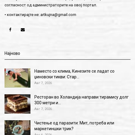
согласност од администраторите на овој портал.
• контактирајте не:
artkujna@gmail.com
Најново
Наместо со клима, Кинезите се ладат со
џиновски тикви: Стар…
Авг 7, 2026
Ресторан во Холандија направи тирамису долг
300 метри и…
Авг 7, 2026
Чистење од паразити: Мит, потреба или
маркетиншки трик?
Авг 6, 2026