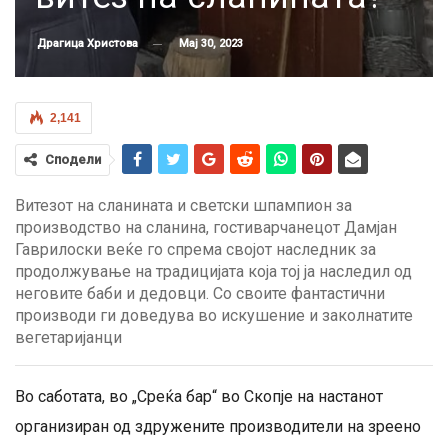
Мај 30, 2023
Драгица Христова
2,141
Сподели
Витезот на сланината и светски шпампион за
производство на сланина, гостиварчанецот Дамјан
Гаврилоски веќе го спрема својот наследник за
продолжување на традицијата која тој ја наследил од
неговите баби и дедовци. Со своите фантастични
производи ги доведува во искушение и заколнатите
вегетаријанци
Во саботата, во „Среќа бар“ во Скопје на настанот
организиран од здружените производители на зреено