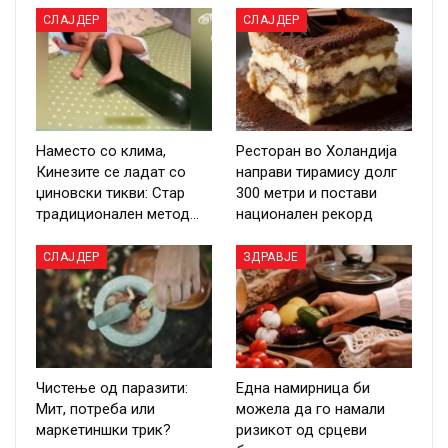
СЛАЈДЕР
СЛАЈДЕР
Наместо со клима,
Ресторан во Холандија
Кинезите се ладат со
направи тирамису долг
џиновски тикви: Стар
300 метри и постави
традиционален метод…
национален рекорд
СЛАЈДЕР
ЗДРАВЈЕ
Чистење од паразити:
Една намирница би
Мит, потреба или
можела да го намали
маркетиншки трик?
ризикот од срцеви