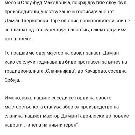
месо и Слоу фуд Македонија, покрај другите слоу фуд
производители, учествуваше и гостиварчанецот
Дамјан Гаврилоски. Тој е од оние производители кои не
се плашат од конкуренција, напротив, сакаат да ја има
што повеќе.
Го прашавме овој мајстор на својот занает, Дамјан,
како се случи годинава да биде прогласен за витез на
традиционалната „Сланинијада“, во Качарево, соседна
Србија.
Имено, иако нашите соседи се горди на своето
мајсторство кога станува збор за производство на
сланина, нашиот мајстор Дамјан Гаврилоски во повеќе
наврати „ги тепа на нивни терен“.