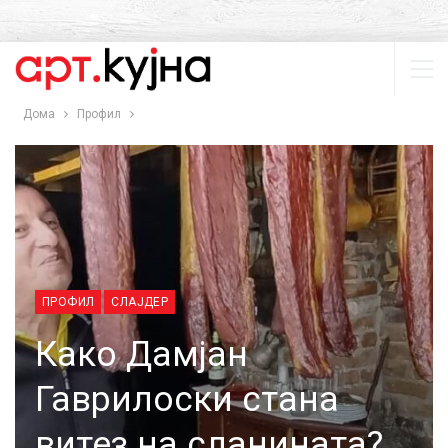
Дома
Профил
ПРОФИЛ
СЛАЈДЕР
Како Дамјан
Гаврилоски стана
витез на сланината?