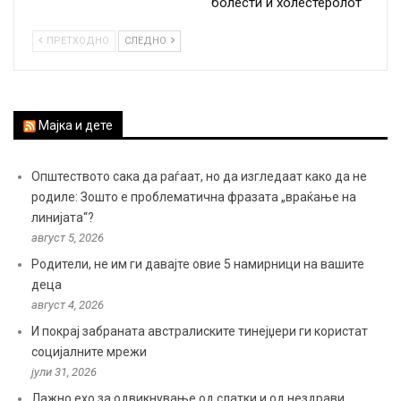
болести и холестеролот
ПРЕТХОДНО
СЛЕДНО
Мајка и дете
Општеството сака да раѓаат, но да изгледаат како да не
родиле: Зошто е проблематична фразата „враќање на
линијата“?
август 5, 2026
Родители, не им ги давајте овие 5 намирници на вашите
деца
август 4, 2026
И покрај забраната австралиските тинејџери ги користат
социјалните мрежи
јули 31, 2026
Лажно ехо за одвикнување од слатки и од нездрави