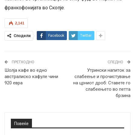
франкофонијата во Скопје.
2,141
Сподели
Facebook
Twitter
ПРЕТХОДНО
СЛЕДНО
Шолја кафе во едно
Утрински напиток за
австралиско кафуле чини
слабеење и прочистување
920 евра
на црниот дроб: Ставете го
слабеењето во петта
брзина
Повеќе