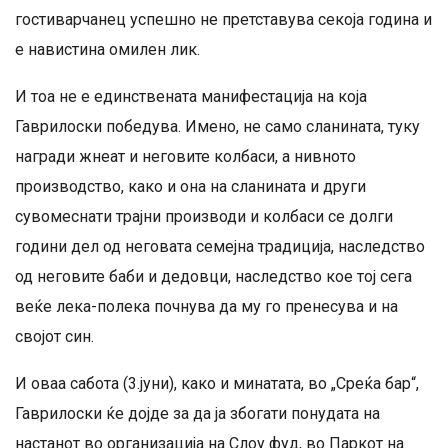
гостиварчанец успешно не претставува секоја година и
е навистина омилен лик.
И тоа не е единствената манифестација на која
Гаврилоски победува. Имено, не само сланината, туку
награди жнеат и неговите колбаси, а нивното
производство, како и она на сланината и други
сувомеснати трајни производи и колбаси се долги
години дел од неговата семејна традиција, наследство
од неговите баби и дедовци, наследство кое тој сега
веќе лека-полека почнува да му го пренесува и на
својот син.
И оваа сабота (3.јуни), како и минатата, во „Среќа бар“,
Гаврилоски ќе дојде за да ја збогати понудата на
настанот во организација на Слоу фуд, во Паркот на