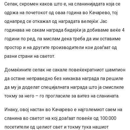
Сепак, скромен каков што е, на сланинијадата која се
одржа на почетокот од оваа година во Качарево, тој
однапред се откажал од наградата велејќи: Јас
годинава не сакам награда бидејќи ја добиваме веќе 4
години по ред, па мислам дека треба да им оставиме
простор и на другите производители кои доаѓаат од
разни страни на светот.
Домаќините сепак не сакале повеќекратниот шампион
да остане неправедно без никаква награда па решиле
да му ја доделат специјалната награда што ја смислиле
токму за него – го прогласиле за витез на сланината.
Инаку, овој настан во Качарево е најголемиот саем на
сланина во светот на кој доаѓаат повеќе од 100.000
посетители од целиот свет и токму тука нашиот