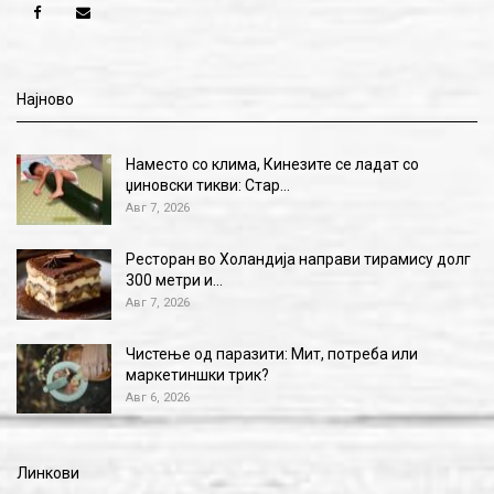
Најново
Наместо со клима, Кинезите се ладат со
џиновски тикви: Стар…
Авг 7, 2026
Ресторан во Холандија направи тирамису долг
300 метри и…
Авг 7, 2026
Чистење од паразити: Мит, потреба или
маркетиншки трик?
Авг 6, 2026
Линкови