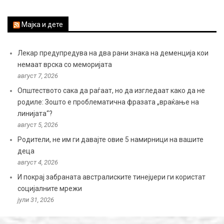
Мајка и дете
Лекар предупредува на два рани знака на деменција кои
немаат врска со меморијата
август 7, 2026
Општеството сака да раѓаат, но да изгледаат како да не
родиле: Зошто е проблематична фразата „враќање на
линијата“?
август 5, 2026
Родители, не им ги давајте овие 5 намирници на вашите
деца
август 4, 2026
И покрај забраната австралиските тинејџери ги користат
социјалните мрежи
јули 31, 2026