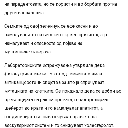
на парадентозата, но се користи и во борбата против
други воспаленија.
Семките од овој зеленчук се ефикасни и во
намалувањето на високиот крвен притисок, а ја
намалуваат и опасноста од појава на
мултиплекс склероза.
Лабораториските истражувања утврдиле дека
фитонутриентите во сокот од тиквиците имаат
антиканцерогени својства зашто ја спречуваат
мутацијата на клетките. Се покажало дека се добри во
превенцијата на рак на цревата, го контролираат
шеќерот во крвта и го намалуваат апетитот, а
соединенијата во нив го чуваат зравјето на
васкуларниот систем и го снижуваат холестеролот.