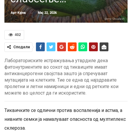
Мај 22, 2026
Арт Кујна
Фото: Unsplash
402
Сподели
Лабораториските истражувања утврдиле дека
фитонутриентите во сокот од тиквиците имаат
антиканцерогени својства зашто ја спречуваат
мутацијата на клетките. Тие се една од најздравите
пролетни и летни намирници и едни од ретките кои
можете во целост да ги искористите.
Тиквичките се одлични против воспаленија и астма, а
нивните семки ја намалуваат опасноста од мултиплекс
склероза.