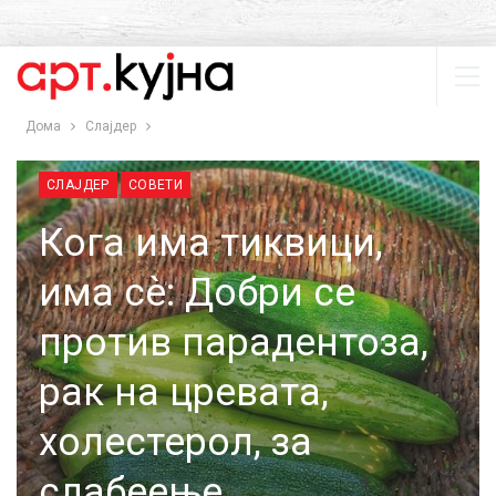
Дома
Слајдер
СЛАЈДЕР
СОВЕТИ
Кога има тиквици,
има сѐ: Добри се
против парадентоза,
рак на цревата,
холестерол, за
слабеење…