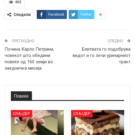
402
Сподели
Facebook
Twitter
ПРЕТХОДНО
СЛЕДНО
Почина Карло Петрини,
Блитвата го подобрува
човекот што обедини
видот и го лечи уринарниот
повеќе од 160 земји во
тракт
заедничка мисија
Повеќе
СЛАЈДЕР
СЛАЈДЕР