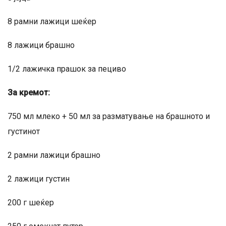
8 рамни лажици шеќер
8 лажици брашно
1/2 лажичка прашок за пециво
За кремот:
750 мл млеко + 50 мл за разматување на брашното и
густинот
2 рамни лажици брашно
2 лажици густин
200 г шеќер