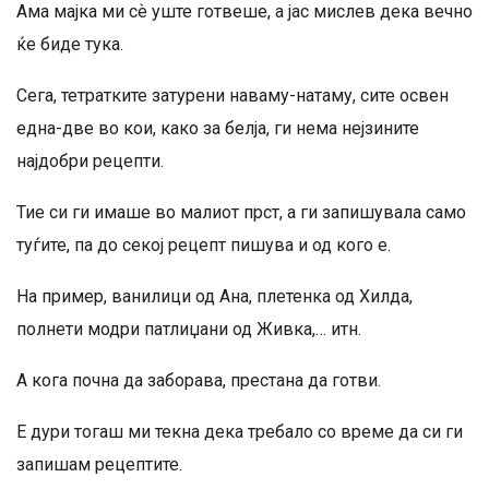
Ама мајка ми сѐ уште готвеше, а јас мислев дека вечно
ќе биде тука.
Сега, тетратките затурени наваму-натаму, сите освен
една-две во кои, како за белја, ги нема нејзините
најдобри рецепти.
Тие си ги имаше во малиот прст, а ги запишувала само
туѓите, па до секој рецепт пишува и од кого е.
На пример, ванилици од Ана, плетенка од Хилда,
полнети модри патлиџани од Живка,… итн.
А кога почна да заборава, престана да готви.
Е дури тогаш ми текна дека требало со време да си ги
запишам рецептите.