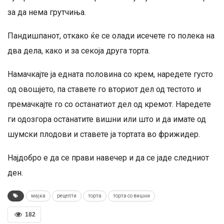
за да нема грутчиња.
Пандишпанот, откако ќе се олади исечете го полека на
два дела, како и за секоја друга торта.
Намачкајте ја едната половина со крем, наредете густо
од овошјето, па ставете го вториот дел од тестото и
премачкајте го со останатиот дел од кремот. Наредете
ги одозгора останатите вишни или што и да имате од
шумски плодови и ставете ја тортата во фрижидер.
Најдобро е да се прави навечер и да се јаде следниот
ден.
мајка
рецепти
торта
торта со вишни
182