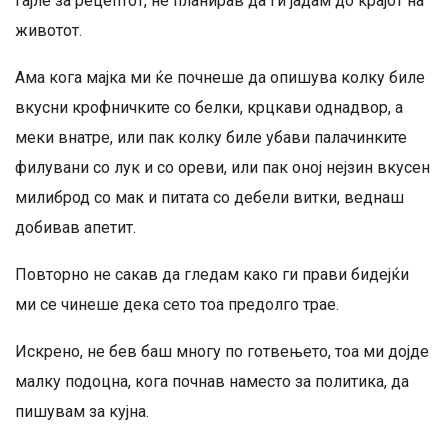
гајле за рецептот, не планирав да ги јадам до крајот на
животот.
Ама кога мајка ми ќе почнеше да опишува колку биле
вкусни крофничките со белки, крцкави однадвор, а
меки внатре, или пак колку биле убави палачинките
филувани со лук и со ореви, или пак оној нејзин вкусен
милиброд со мак и питата со дебели витки, веднаш
добивав апетит.
Повторно не сакав да гледам како ги прави бидејќи
ми се чинеше дека сето тоа предолго трае.
Искрено, не бев баш многу по готвењето, тоа ми дојде
малку подоцна, кога почнав наместо за политика, да
пишувам за кујна.