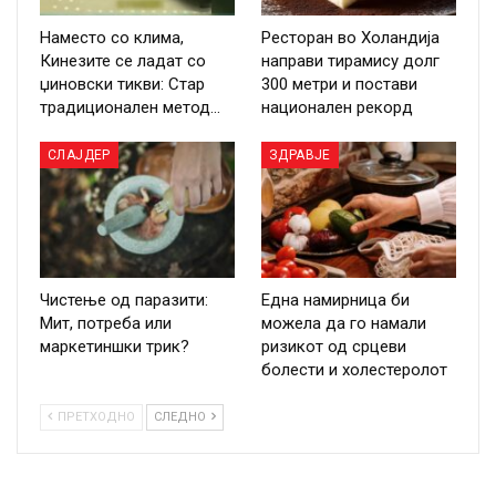
Наместо со клима,
Ресторан во Холандија
Кинезите се ладат со
направи тирамису долг
џиновски тикви: Стар
300 метри и постави
традиционален метод…
национален рекорд
СЛАЈДЕР
ЗДРАВЈЕ
Чистење од паразити:
Една намирница би
Мит, потреба или
можела да го намали
маркетиншки трик?
ризикот од срцеви
болести и холестеролот
ПРЕТХОДНО
СЛЕДНО