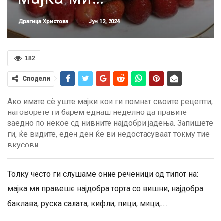
Јун 12, 2024
Драгица Христова
182
Сподели
Ако имате сѐ уште мајки кои ги помнат своите рецепти,
наговорете ги барем еднаш неделно да правите
заедно по некое од нивните најдобри јадења. Запишете
ги, ќе видите, еден ден ќе ви недостасуваат токму тие
вкусови
Толку често ги слушаме оние реченици од типот на:
мајка ми правеше најдобра торта со вишни, најдобра
баклава, руска салата, кифли, пици, мици,….