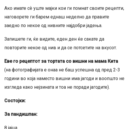
Ако имате сѐ уште мајки кои ги помнат своите рецепти,
наговорете ги барем еднаш неделно да правите
заедно по некое од нивните најдобри јадења.
Запишете ги, ќе видите, еден ден ќе сакате да
повторите некое од нив и да се потсетите на вкусот.
Еве го рецептот за тортата со вишни на мама Кита
(на фотографијата е онаа не баш успешна од пред 2-3
години во која наместо вишни има јагоди и воопшто не
изгледа како нејзината и тоа не поради јагодите).
Состојки:
За пандишпан:
8 јајца