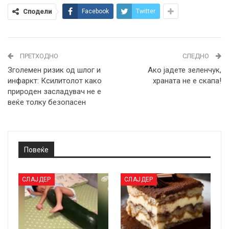
Сподели
Facebook
Twitter
ПРЕТХОДНО
СЛЕДНО
Зголемен ризик од шлог и
Ако јадете зеленчук,
инфаркт: Ксилитолот како
храната не е скапа!
природен засладувач не е
веќе толку безопасен
Повеќе
СЛАЈДЕР
СЛАЈДЕР