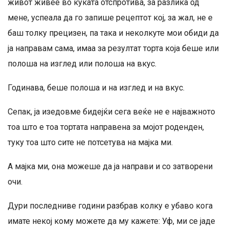
живот живее во куќата отспротива, за разлика од
мене, успеала да го запише рецептот кој, за жал, не е
баш толку прецизен, па така и неколкуте мои обиди да
ја направам сама, имаа за резултат торта која беше или
полоша на изглед или полоша на вкус.
Годинава, беше полоша и на изглед и на вкус.
Сепак, ја изедовме бидејќи сега веќе не е најважното
тоа што е тоа тортата направена за мојот роденден,
туку тоа што сите не потсетува на мајка ми.
А мајка ми, она можеше да ја направи и со затворени
очи.
Дури последниве години разбрав колку е убаво кога
имате некој кому можете да му кажете: Уф, ми се јаде