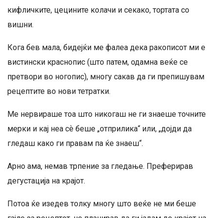
кифличките, цецините колачи и секако, тортата со
вишни.
Кога бев мала, бидејќи ме фалеа дека ракописот ми е
вистински краснопис (што патем, одамна веќе се
претвори во ногопис), многу сакав да ги препишувам
рецептите во нови тетратки.
Ме нервираше тоа што никогаш не ги знаеше точните
мерки и кај неа сѐ беше „отприлика“ или, „дојди да
гледаш како ги правам па ќе знаеш“.
Арно ама, немав трпение за гледање. Преферирав
дегустација на крајот.
Потоа ќе изедев толку многу што веќе не ми беше