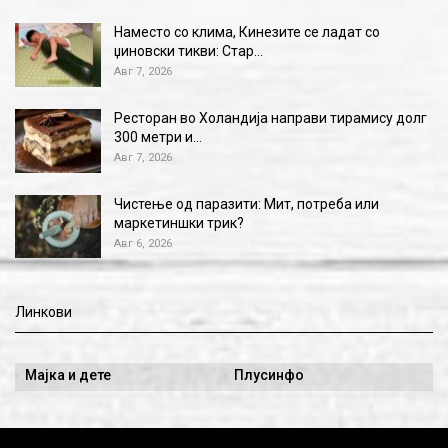
Наместо со клима, Кинезите се ладат со
џиновски тикви: Стар…
Авг 7, 2026
Ресторан во Холандија направи тирамису долг
300 метри и…
Авг 7, 2026
Чистење од паразити: Мит, потреба или
маркетиншки трик?
Авг 6, 2026
Линкови
Мајка и дете
Плусинфо