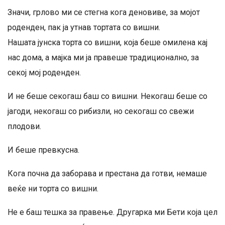
Значи, грлово ми се стегна кога деновиве, за мојот
роденден, пак ја утнав тортата со вишни.
Нашата јунска торта со вишни, која беше омилена кај
нас дома, а мајка ми ја правеше традиционално, за
секој мој роденден.
И не беше секогаш баш со вишни. Некогаш беше со
јагоди, некогаш со рибизли, но секогаш со свежи
плодови.
И беше превкусна.
Кога почна да заборава и престана да готви, немаше
веќе ни торта со вишни.
Не е баш тешка за правење. Другарка ми Бети која цел