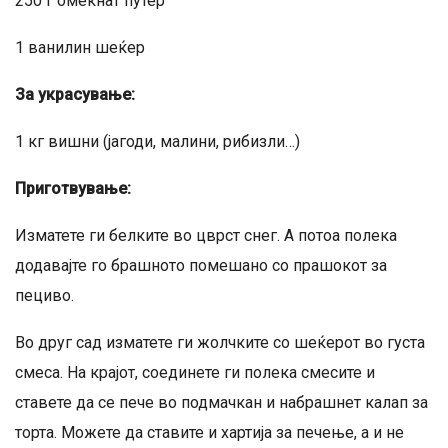
250 г омекнат путер
1 ванилин шеќер
За украсување:
1 кг вишни (јагоди, малини, рибизли…)
Приготвување:
Изматете ги белките во цврст снег. А потоа полека
додавајте го брашното помешано со прашокот за
пециво.
Во друг сад изматете ги жолчките со шеќерот во густа
смеса. На крајот, соединете ги полека смесите и
ставете да се пече во подмачкан и набрашнет калап за
торта. Можете да ставите и хартија за печење, а и не