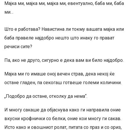
Мајка ми, мајка ми, мајка ми, евентуално, баба ми, баба
ми…
Што е работава? Навистина ли токму вашата мајка или
баба правеле најдобро нешто што инаку го прават
речиси сите?
Па, ако не друго, сигурно е дека вам ви било најдобро.
Мајка ми го имаше оној вечен страв, дека некој ќе
остане гладен, па секогаш готвеше големи количини.
„Подобро да остане, отколку да нема“.
И многу сакаше да објаснува како ги направила оние
вкусни крофнички со белки, оние кои многу ги сакав.
Исто како и овошниот ролат, питата со праз и со ориз,