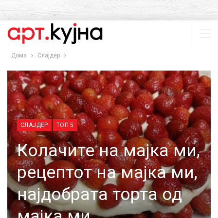
Дома
Слајдер
СЛАЈДЕР
ТОП 5
Колачите на мајка ми,
рецептот на мајка ми,
најдобрата торта од
мајка ми…