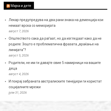
Мајка и дете
Лекар предупредува на два рани знака на деменција кои
немаат врска со меморијата
август 7, 2026
Општеството сака да раѓаат, но да изгледаат како да не
родиле: Зошто е проблематична фразата „враќање на
линијата“?
август 5, 2026
Родители, не им ги давајте овие 5 намирници на вашите
деца
август 4, 2026
И покрај забраната австралиските тинејџери ги користат
социјалните мрежи
јули 31, 2026