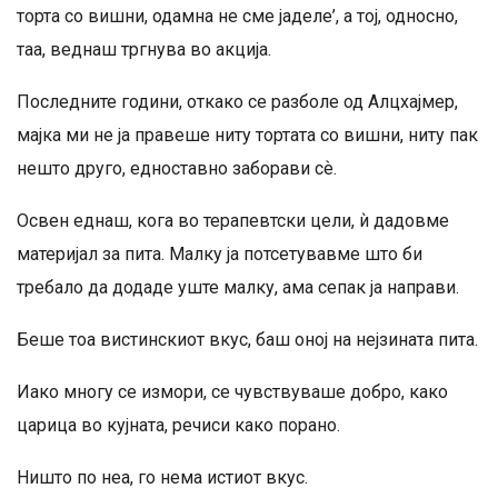
торта со вишни, одамна не сме јаделе’, а тој, односно,
таа, веднаш тргнува во акција.
Последните години, откако се разболе од Алцхајмер,
мајка ми не ја правеше ниту тортата со вишни, ниту пак
нешто друго, едноставно заборави сѐ.
Освен еднаш, кога во терапевтски цели, ѝ дадовме
материјал за пита. Малку ја потсетувавме што би
требало да додаде уште малку, ама сепак ја направи.
Беше тоа вистинскиот вкус, баш оној на нејзината пита.
Иако многу се измори, се чувствуваше добро, како
царица во кујната, речиси како порано.
Ништо по неа, го нема истиот вкус.