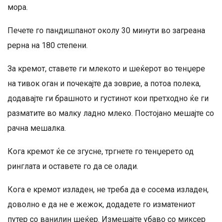
мора.
Печете го пандишпанот околу 30 минути во загреана
рерна на 180 степени.
За кремот, ставете ги млекото и шеќерот во тенџере
на тивок оган и почекајте да зоврие, а потоа полека,
додавајте ги брашното и густинот кои претходно ќе ги
разматите во малку ладно млеко. Постојано мешајте со
рачна мешалка.
Кога кремот ќе се згусне, тргнете го тенџерето од
ринглата и оставете го да се олади.
Кога е кремот изладен, не треба да е сосема изладен,
доволно е да не е жежок, додадете го изматениот
путер со ванилин шеќер. Измешајте убаво со миксер