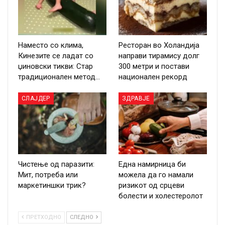
Наместо со клима,
Ресторан во Холандија
Кинезите се ладат со
направи тирамису долг
џиновски тикви: Стар
300 метри и постави
традиционален метод…
национален рекорд
СЛАЈДЕР
ЗДРАВЈЕ
Чистење од паразити:
Една намирница би
Мит, потреба или
можела да го намали
маркетиншки трик?
ризикот од срцеви
болести и холестеролот
ПРЕТХОДНО
СЛЕДНО