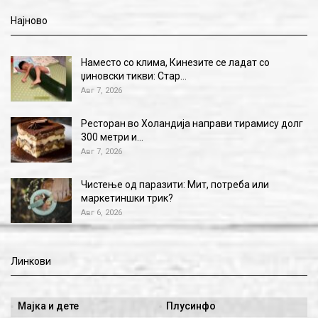
Најново
Наместо со клима, Кинезите се ладат со
џиновски тикви: Стар…
Авг 7, 2026
Ресторан во Холандија направи тирамису долг
300 метри и…
Авг 7, 2026
Чистење од паразити: Мит, потреба или
маркетиншки трик?
Авг 6, 2026
Линкови
Мајка и дете
Плусинфо