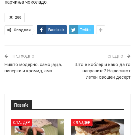
парчиња чоколадо.
260
Сподели
Facebook
Twitter
ПРЕТХОДНО
СЛЕДНО
Ништо модерно, само јајца,
Што е коблер и како да го
пиперки и кромид, ама…
направите? Најлесниот
летен овошен десерт
Повеќе
СЛАЈДЕР
СЛАЈДЕР