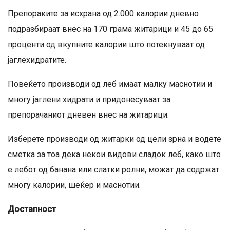
Препораките за исхрана од 2.000 калории дневно
подразбираат внес на 170 грама житарици и 45 до 65
проценти од вкупните калории што потекнуваат од
јаглехидратите.
Повеќето производи од леб имаат малку маснотии и
многу јаглени хидрати и придонесуваат за
препорачаниот дневен внес на житарици.
Изберете производи од житарки од цели зрна и водете
сметка за тоа дека некои видови сладок леб, како што
е лебот од банана или слатки ролни, можат да содржат
многу калории, шеќер и маснотии.
Достапност