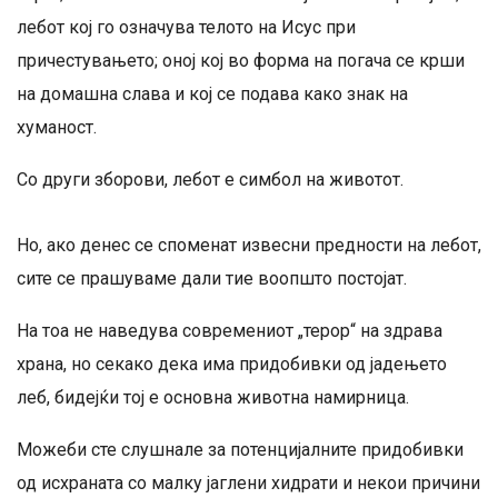
лебот кој го означува телото на Исус при
причестувањето; оној кој во форма на погача се крши
на домашна слава и кој се подава како знак на
хуманост.
Со други зборови, лебот е симбол на животот.
Но, ако денес се споменат извесни предности на лебот,
сите се прашуваме дали тие воопшто постојат.
На тоа не наведува современиот „терор“ на здрава
храна, но секако дека има придобивки од јадењето
леб, бидејќи тој е основна животна намирница.
Можеби сте слушнале за потенцијалните придобивки
од исхраната со малку јаглени хидрати и некои причини