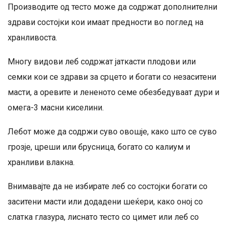
Производите од тесто може да содржат дополнителни
здрави состојки кои имаат предности во поглед на
хранливоста.
Многу видови леб содржат јаткасти плодови или
семки кои се здрави за срцето и богати со незаситени
масти, а оревите и лененото семе обезбедуваат дури и
омега-3 масни киселини.
Лебот може да содржи суво овошје, како што се суво
грозје, цреши или брусница, богато со калиум и
хранливи влакна.
Внимавајте да не избирате леб со состојки богати со
заситени масти или додадени шеќери, како оној со
слатка глазура, лиснато тесто со цимет или леб со