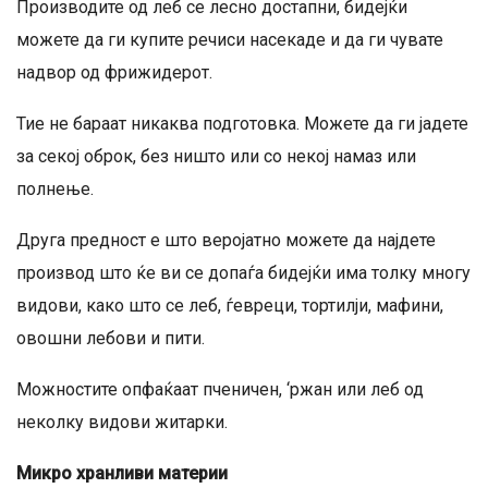
Производите од леб се лесно достапни, бидејќи
можете да ги купите речиси насекаде и да ги чувате
надвор од фрижидерот.
Тие не бараат никаква подготовка. Можете да ги јадете
за секој оброк, без ништо или со некој намаз или
полнење.
Друга предност е што веројатно можете да најдете
производ што ќе ви се допаѓа бидејќи има толку многу
видови, како што се леб, ѓевреци, тортилји, мафини,
овошни лебови и пити.
Можностите опфаќаат пченичен, ‘ржан или леб од
неколку видови житарки.
Микро хранливи материи