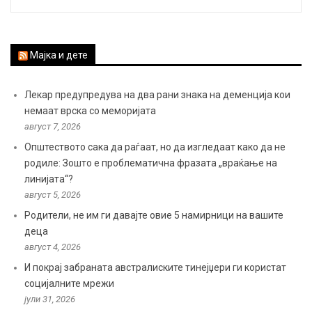
Мајка и дете
Лекар предупредува на два рани знака на деменција кои
немаат врска со меморијата
август 7, 2026
Општеството сака да раѓаат, но да изгледаат како да не
родиле: Зошто е проблематична фразата „враќање на
линијата“?
август 5, 2026
Родители, не им ги давајте овие 5 намирници на вашите
деца
август 4, 2026
И покрај забраната австралиските тинејџери ги користат
социјалните мрежи
јули 31, 2026