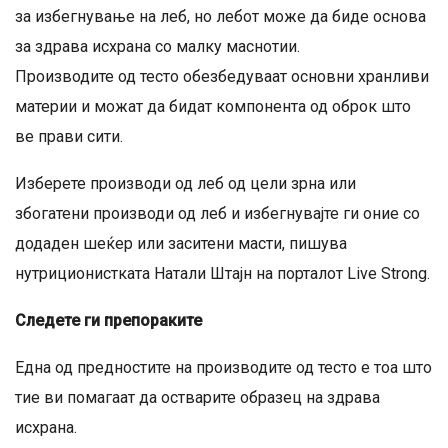
за избегнување на леб, но лебот може да биде основа
за здрава исхрана со малку маснотии.
Производите од тесто обезбедуваат основни хранливи
материи и можат да бидат компонента од оброк што
ве прави сити.
Изберете производи од леб од цели зрна или
збогатени производи од леб и избегнувајте ги оние со
додаден шеќер или заситени масти, пишува
нутриционистката Натали Штајн на порталот Live Strong.
Следете ги препораките
Една од предностите на производите од тесто е тоа што
тие ви помагаат да остварите образец на здрава
исхрана.