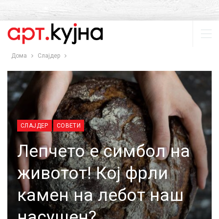
Дома
Слајдер
СЛАЈДЕР
СОВЕТИ
Лепчето е симбол на
животот! Кој фрли
камен на лебот наш
насушен?