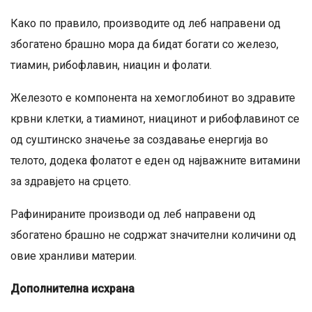
Како по правило, производите од леб направени од
збогатено брашно мора да бидат богати со железо,
тиамин, рибофлавин, ниацин и фолати.
Железото е компонента на хемоглобинот во здравите
крвни клетки, а тиаминот, ниацинот и рибофлавинот се
од суштинско значење за создавање енергија во
телото, додека фолатот е еден од најважните витамини
за здравјето на срцето.
Рафинираните производи од леб направени од
збогатено брашно не содржат значителни количини од
овие хранливи материи.
Дополнителна исхрана