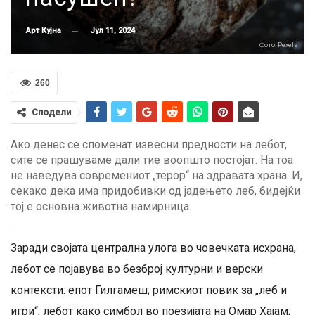
Јул 11, 2024
Арт Кујна
Фото: Pexels
260
Сподели
Ако денес се споменат извесни предности на лебот,
сите се прашуваме дали тие воопшто постојат. На тоа
не наведува современиот „терор“ на здравата храна. И,
секако дека има придобивки од јадењето леб, бидејќи
тој е основна животна намирница.
Заради својата централна улога во човечката исхрана,
лебот се појавува во безброј културни и верски
контексти: епот Гилгамеш; римскиот повик за „леб и
игри“; лебот како симбол во поезијата на Омар Хајам;