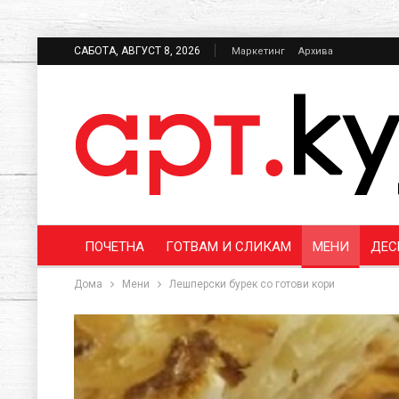
САБОТА, АВГУСТ 8, 2026
Маркетинг
Архива
ПОЧЕТНА
ГОТВАМ И СЛИКАМ
МЕНИ
ДЕС
Дома
Мени
Лешперски бурек со готови кори