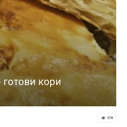
 готови кори
378