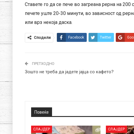
Ставете го да се пече во загреана рерна на 200 
печете уште 20-30 минути, во зависност од рерна
или врз некоја даска.
Сподели
Facebook
Twitter
Goo
ПРЕТХОДНО
Зошто не треба да јадете јајца со кафето?
Повеќе
СЛАЈДЕР
СЛАЈДЕР