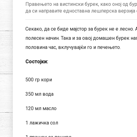
Правењето на вистински бурек, како оној од бу
да си направите едноставна лешперска верзија с
Секако, да се биде мајстор за бурек не е лесно. 
полесен начин. Така и за овој домашен бурек на
половина час, вклучувајќи го и печењето.
Состојки:
500 гр кори
350 мл вода
120 мл масло
1 лажичка сол