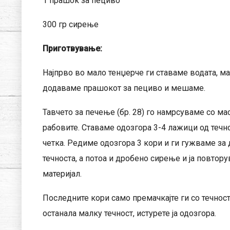
1 прашок за пециво
300 гр сирење
Приготвување:
Најпрво во мало тенџерче ги ставаме водата, мас
додаваме прашокот за пециво и мешаме.
Тавчето за печење (бр. 28) го намрсуваме со ма
рабовите. Ставаме одозгора 3-4 лажици од течн
четка. Редиме одозгора 3 кори и ги гужваме за 
течноста, а потоа и дробено сирење и ја повтор
материјал.
Последните кори само премачкајте ги со течност
останала малку течност, истурете ја одозгора.