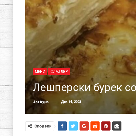
МЕНИ
СЛАЈДЕР
Лешперски бурек со
Дек 14, 2023
Арт Кујна
Сподели