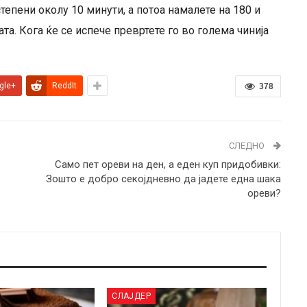
степени околу 10 минути, а потоа намалете на 180 и
та. Кога ќе се испече превртете го во голема чинија
gle+
ReddIt
378
СЛЕДНО
Само пет ореви на ден, а еден куп придобивки:
Зошто е добро секојдневно да јадете една шака
ореви?
СЛАЈДЕР