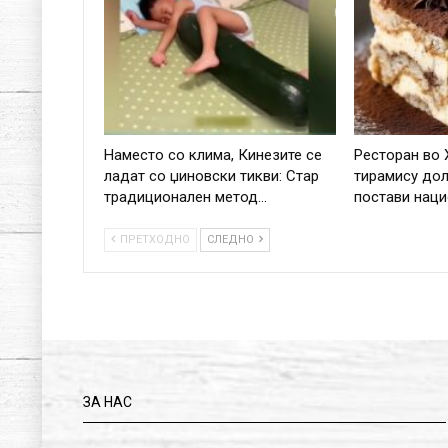
Наместо со клима, Кинезите се
Ресторан во 
ладат со џиновски тикви: Стар
тирамису дол
традиционален метод…
постави нац
ПРЕТХОДНО
СЛЕДНО
ЗА НАС