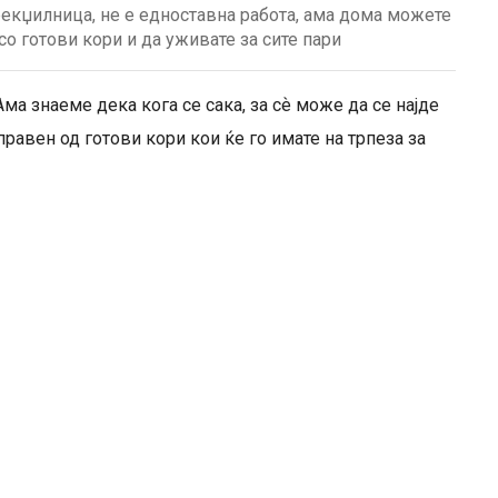
рекџилница, не е едноставна работа, ама дома можете
о готови кори и да уживате за сите пари
Ама знаеме дека кога се сака, за сѐ може да се најде
правен од готови кори кои ќе го имате на трпеза за