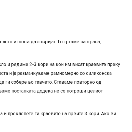
лото и солта да зовријат. Го тргаме настрана,
сло и редиме 2-3 кори на кои им висат краевите преку
оста и ја размачкуваме рамномерно со силиконска
да ги собере во тавчето. Ставаме повторно од
уваме постапката додека не се потроши целиот
а и преклопете ги краевите на првите 3 кори. Ако ви