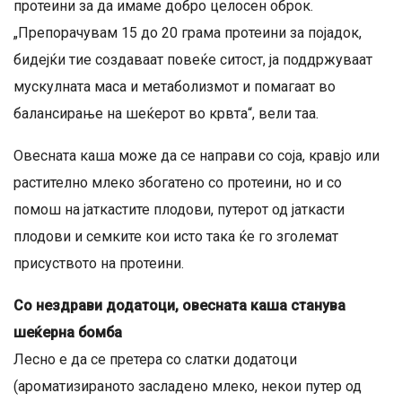
протеини за да имаме добро целосен оброк.
„Препорачувам 15 до 20 грама протеини за појадок,
бидејќи тие создаваат повеќе ситост, ја поддржуваат
мускулната маса и метаболизмот и помагаат во
балансирање на шеќерот во крвта“, вели таа.
Овесната каша може да се направи со соја, кравјо или
растително млеко збогатено со протеини, но и со
помош на јаткастите плодови, путерот од јаткасти
плодови и семките кои исто така ќе го зголемат
присуството на протеини.
Со нездрави додатоци, овесната каша станува
шеќерна бомба
Лесно е да се претера со слатки додатоци
(ароматизираното засладено млеко, некои путер од