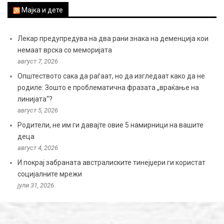
Мајка и дете
Лекар предупредува на два рани знака на деменција кои
немаат врска со меморијата
август 7, 2026
Општеството сака да раѓаат, но да изгледаат како да не
родиле: Зошто е проблематична фразата „враќање на
линијата“?
август 5, 2026
Родители, не им ги давајте овие 5 намирници на вашите
деца
август 4, 2026
И покрај забраната австралиските тинејџери ги користат
социјалните мрежи
јули 31, 2026