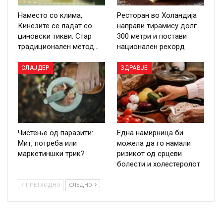
Наместо со клима,
Ресторан во Холандија
Кинезите се ладат со
направи тирамису долг
џиновски тикви: Стар
300 метри и постави
традиционален метод…
национален рекорд
СЛАЈДЕР
ЗДРАВЈЕ
Чистење од паразити:
Една намирница би
Мит, потреба или
можела да го намали
маркетиншки трик?
ризикот од срцеви
болести и холестеролот
ПРЕТХОДНО
СЛЕДНО