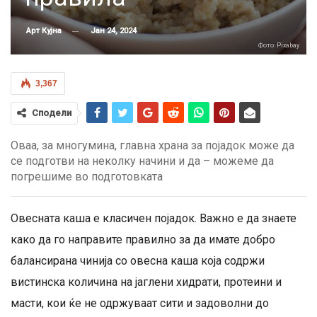
Јан 24, 2024
Арт Кујна
Фото: Pixabay
3,367
Сподели
Оваа, за многумина, главна храна за појадок може да
се подготви на неколку начини и да – можеме да
погрешиме во подготовката
Овесната каша е класичен појадок. Важно е да знаете
како да го направите правилно за да имате добро
балансирана чинија со овесна каша која содржи
вистинска количина на јаглени хидрати, протеини и
масти, кои ќе не одржуваат сити и задоволни до