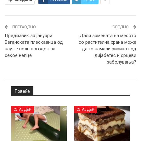
ПРЕТХОДНО
СЛЕДНО
Предизвик за јануари:
Дали замената на месото
Веганската плескавица од
со растителна храна може
наут е полн погодок за
да го намали ризикот од
секое непце
дијабетес и срцеви
заболувања?
Повеќе
СЛАЈДЕР
СЛАЈДЕР