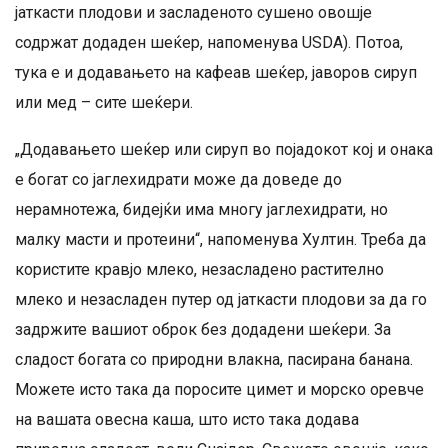
јаткасти плодови и засладеното сушено овошје
содржат додаден шеќер, напоменува USDA). Потоа,
тука е и додавањето на кафеав шеќер, јаворов сируп
или мед – сите шеќери.
„Додавањето шеќер или сируп во појадокот кој и онака
е богат со јаглехидрати може да доведе до
нерамнотежа, бидејќи има многу јаглехидрати, но
малку масти и протеини“, напоменува Хултин. Треба да
користите кравјо млеко, незасладено растително
млеко и незасладен путер од јаткасти плодови за да го
задржите вашиот оброк без додадени шеќери. За
сладост богата со природни влакна, пасирана банана.
Можете исто така да поросите цимет и морско оревче
на вашата овесна каша, што исто така додава