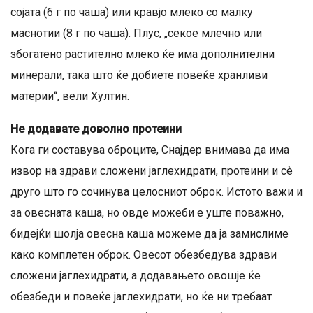
сојата (6 г по чаша) или кравјо млеко со малку
маснотии (8 г по чаша). Плус, „секое млечно или
збогатено растително млеко ќе има дополнителни
минерали, така што ќе добиете повеќе хранливи
материи“, вели Хултин.
Не додавате доволно протеини
Кога ги составува оброците, Снајдер внимава да има
извор на здрави сложени јаглехидрати, протеини и сѐ
друго што го сочинува целосниот оброк. Истото важи и
за овесната каша, но овде можеби е уште поважно,
бидејќи шолја овесна каша можеме да ја замислиме
како комплетен оброк. Овесот обезбедува здрави
сложени јаглехидрати, а додавањето овошје ќе
обезбеди и повеќе јаглехидрати, но ќе ни требаат