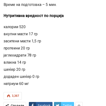
Време на подготовка – 5 мин.
Нутритивна вредност по порција
калории 520
вкупни масти 17 гр
заситени масти 1,5 гр
протеини 20 гр
јаглехидрати 78 гр
влакна 14 гр
шеќер 20 гр
додаден шеќер 0 гр
натриум 60 мг
3,367
Сподели
Facebook
Twitter