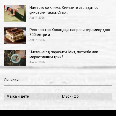
Наместо со клима, Кинезите се ладат со
џиновски тикви: Стар…
Авг 7, 2026
Ресторан во Холандија направи тирамису долг
300 метри и…
Авг 7, 2026
Чистење од паразити: Мит, потреба или
маркетиншки трик?
Авг 6, 2026
Линкови
Мајка и дете
Плусинфо