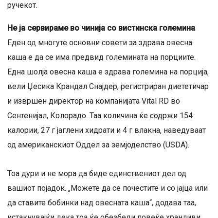
ручекот.
Не ја сервираме во чинија со вистинска големина
Еден од многуте основни совети за здрава овесна
каша е да се има предвид големината на порциите.
Една шолја овесна каша е здрава големина на порција,
вели Џесика Крандал Снајдер, регистриран диететичар
и извршен директор на компанијата Vital RD во
Сентенијал, Колорадо. Таа количина ќе содржи 154
калории, 27 г јаглени хидрати и 4 г влакна, наведуваат
од американскиот Оддел за земјоделство (USDA).
Тоа дури и не мора да биде единствениот дел од
вашиот појадок. „Можете да се почестите и со јајца или
да ставите бобинки над овесната каша“, додава таа,
истакнувајќи дека тоа ќе обезбеди повеќе хранливи