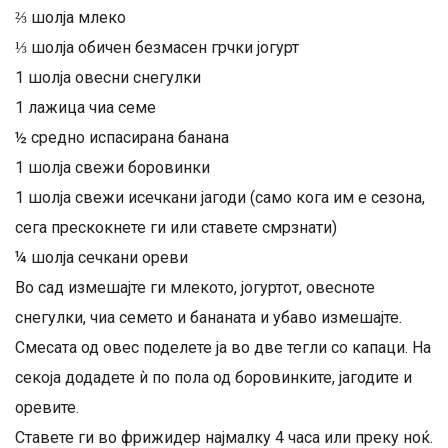
⅔ шолја млеко
⅓ шолја обичен безмасен грчки јогурт
1 шолја овесни снегулки
1 лажица чиа семе
½ средно испасирана банана
1 шолја свежи боровинки
1 шолја свежи исечкани јагоди (само кога им е сезона,
сега прескокнете ги или ставете смрзнати)
¼ шолја сечкани ореви
Во сад измешајте ги млекото, јогуртот, овесноте
снегулки, чиа семето и бананата и убаво измешајте.
Смесата од овес поделете ја во две тегли со капаци. На
секоја додадете ѝ по пола од боровинките, јагодите и
оревите.
Ставете ги во фрижидер најмалку 4 часа или преку ноќ.