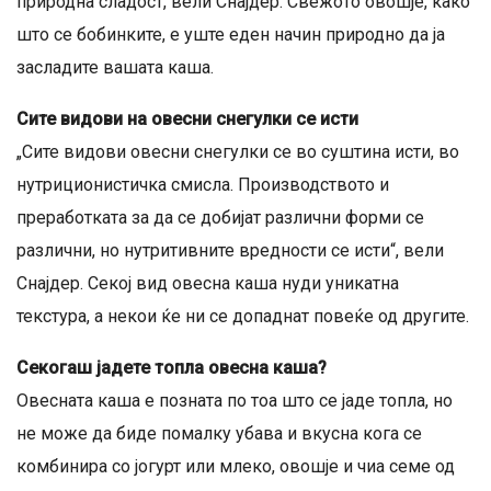
природна сладост, вели Снајдер. Свежото овошје, како
што се бобинките, е уште еден начин природно да ја
засладите вашата каша.
Сите видови на овесни снегулки се исти
„Сите видови овесни снегулки се во суштина исти, во
нутриционистичка смисла. Производството и
преработката за да се добијат различни форми се
различни, но нутритивните вредности се исти“, вели
Снајдер. Секој вид овесна каша нуди уникатна
текстура, а некои ќе ни се допаднат повеќе од другите.
Секогаш јадете топла овесна каша?
Овесната каша е позната по тоа што се јаде топла, но
не може да биде помалку убава и вкусна кога се
комбинира со јогурт или млеко, овошје и чиа семе од