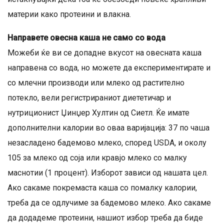
материи како протеини и влакна.
Направете овесна каша не само со вода
Можеби ќе ви се допадне вкусот на овесната каша
направена со вода, но можете да експериментирате и
со млечни производи или млеко од растително
потекло, вели регистрираниот диететичар и
нутриционист Џинџер Хултин од Сиетл. Ќе имате
дополнителни калории во оваа варијација: 37 по чаша
незасладено бадемово млеко, според USDA, и околу
105 за млеко од соја или кравјо млеко со малку
маснотии (1 процент). Изборот зависи од нашата цел.
Ако сакаме покремаста каша со помалку калории,
треба да се одлучиме за бадемово млеко. Ако сакаме
да додадеме протеини, нашиот избор треба да биде