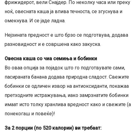
фрижидерот, вели Снајдер. По неколку часа или преку
ноќ, овесната каша ја впива течноста, се згуснува и
омекнува. И се јаде ладна.
Нејзината предност е што брзо се подготвува, додава
разновидност и е совршена како закуска.
Овесна каша со чиа семиња и бобинки
Во оваа опција за појадок што го подготвувате сами,
пасираната банана додава природна сладост. Свежите
бобинки се одличен извор на антиоксиданти, покажаа
претходните истражувања, иако замрзнатите бобинки
имаат исто толку хранлива вредност како и свежите (а
понекогаш и повеќе)!
За 2 порции (по 520 калории) ви требаат: