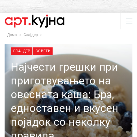
Дома
Слајдер
СЛАЈДЕР
СОВЕТИ
Најчести грешки при
приготвувањето на
овесната каша: Брз,
едноставен и вкусен
појадок со неколку
правила