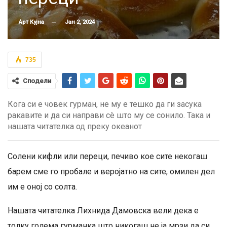
Јан 2, 2024
Арт Кујна
735
Сподели
Кога си е човек гурман, не му е тешко да ги засука
ракавите и да си направи сè што му се сонило. Така и
нашата читателка од преку океанот
Солени кифли или переци, печиво кое сите некогаш
барем сме го пробале и веројатно на сите, омилен дел
им е оној со солта.
Нашата читателка Лихнида Дамовска вели дека е
толку голема гурманка што никогаш не ја мрзи да си