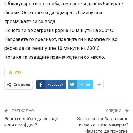
Обликувајте ги по желба, а можете и да комбинирате
форми. Оставете ги да одморат 20 минути и
премачкајте ги со вода.
Печете ги во загреана рерна 10 минути на 200° C.
Направете го преливот, прелијте ги и вратете ги во
рерна да се печат уште 10 минути на 230°C.
Кога ќе ги извадите премачкајте ги со масло.
735
Сподели
Facebook
Twitter
ПРЕТХОДНО
СЛЕДНО
Зошто е добро да се јаде
Зошто не треба да пиете
киви секој ден?
кафе кога сте мамурни?
Наместо да помогне,