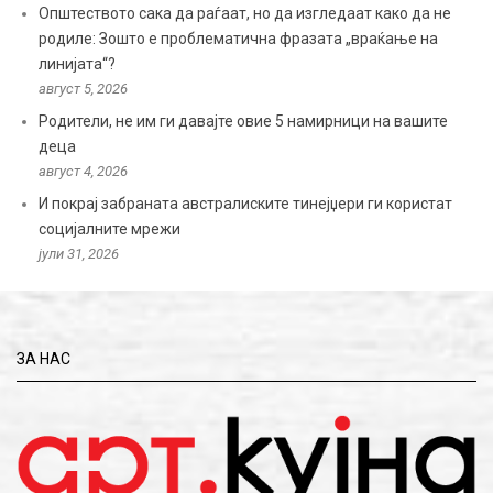
Општеството сака да раѓаат, но да изгледаат како да не
родиле: Зошто е проблематична фразата „враќање на
линијата“?
август 5, 2026
Родители, не им ги давајте овие 5 намирници на вашите
деца
август 4, 2026
И покрај забраната австралиските тинејџери ги користат
социјалните мрежи
јули 31, 2026
ЗА НАС