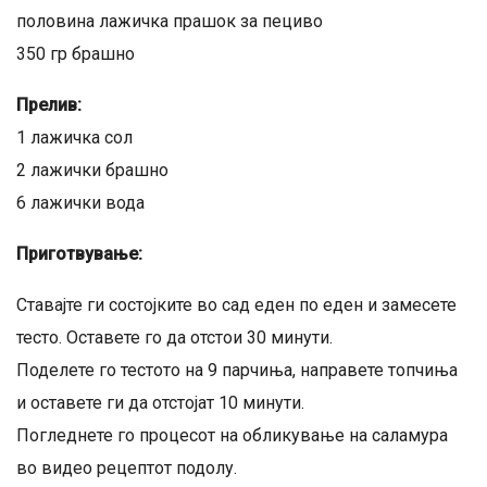
половина лажичка прашок за пециво
350 гр брашно
Прелив:
1 лажичка сол
2 лажички брашно
6 лажички вода
Приготвување:
Ставајте ги состојките во сад еден по еден и замесете
тесто. Оставете го да отстои 30 минути.
Поделете го тестото на 9 парчиња, направете топчиња
и оставете ги да отстојат 10 минути.
Погледнете го процесот на обликување на саламура
во видео рецептот подолу.