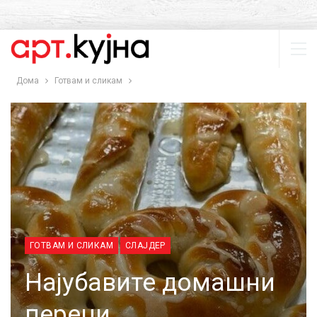
Дома
Готвам и сликам
ГОТВАМ И СЛИКАМ
СЛАЈДЕР
Најубавите домашни
переци