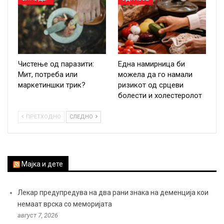
Чистење од паразити:
Една намирница би
Мит, потреба или
можела да го намали
маркетиншки трик?
ризикот од срцеви
болести и холестеролот
ПРЕТХОДНО
СЛЕДНО
Мајка и дете
Лекар предупредува на два рани знака на деменција кои
немаат врска со меморијата
август 7, 2026