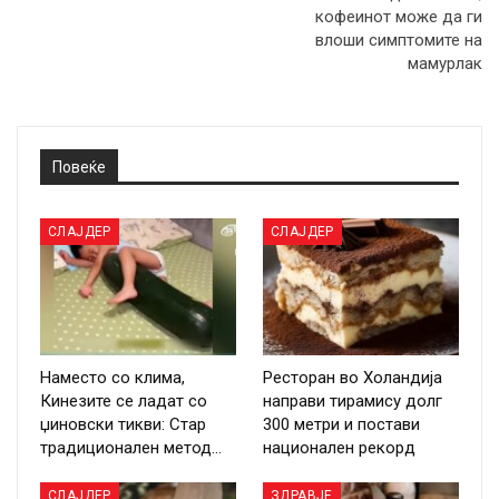
кофеинот може да ги
влоши симптомите на
мамурлак
Повеќе
СЛАЈДЕР
СЛАЈДЕР
Наместо со клима,
Ресторан во Холандија
Кинезите се ладат со
направи тирамису долг
џиновски тикви: Стар
300 метри и постави
традиционален метод…
национален рекорд
СЛАЈДЕР
ЗДРАВЈЕ