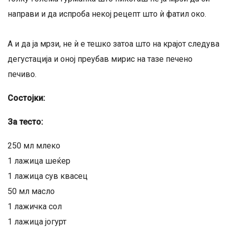
направи и да испроба некој рецепт што ѝ фатил око.
А и да ја мрзи, не ѝ е тешко затоа што на крајот следува
дегустација и оној преубав мирис на тазе печено
печиво.
Состојки:
За тесто:
250 мл млеко
1 лажица шеќер
1 лажица сув квасец
50 мл масло
1 лажичка сол
1 лажица јогурт