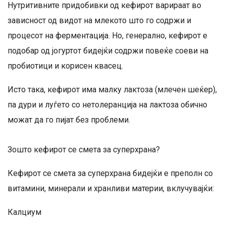
Нутритивните придобивки од кефирот варираат во
зависност од видот на млекото што го содржи и
процесот на ферментација. Но, генерално, кефирот е
подобар од јогуртот бидејќи содржи повеќе соеви на
пробиотици и корисен квасец.
Исто така, кефирот има малку лактоза (млечен шеќер),
па дури и луѓето со нетолеранција на лактоза обично
можат да го пијат без проблеми.
Зошто кефирот се смета за суперхрана?
Кефирот се смета за суперхрана бидејќи е преполн со
витамини, минерали и хранливи материи, вклучувајќи:
Калциум