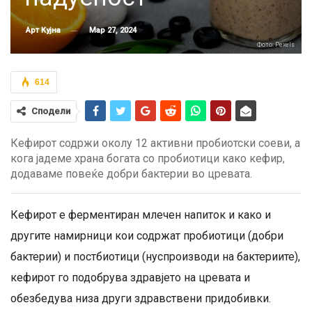
Мар 27, 2024
Арт Кујна
Фото: Pexels
614
Сподели
Кефирот содржи околу 12 активни пробиотски соеви, а
кога јадеме храна богата со пробиотици како кефир,
додаваме повеќе добри бактерии во цревата.
Кефирот е ферментиран млечен напиток и како и
другите намирници кои содржат пробиотици (добри
бактерии) и постбиотици (нуспроизводи на бактериите),
кефирот го подобрува здравјето на цревата и
обезбедува низа други здравствени придобивки.