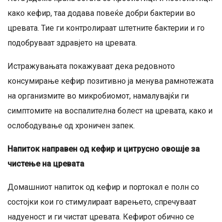
како кефир, таа додава повеќе добри бактерии во
цревата. Тие ги контролираат штетните бактерии и го
подобруваат здравјето на цревата.
Истражувањата покажуваат дека редовното
консумирање кефир позитивно ја менува рамнотежата
на организмите во микробиомот, намалувајќи ги
симптомите на воспалителна болест на цревата, како и
ослободување од хроничен запек.
Напиток направен од кефир и цитрусно овошје за
чистење на цревата
Домашниот напиток од кефир и портокал е полн со
состојки кои го стимулираат варењето, спречуваат
надуеност и ги чистат цревата. Кефирот обично се