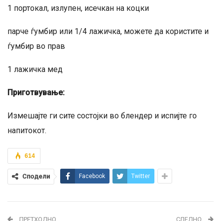
1 портокал, излупен, исечкан на коцки
парче ѓумбир или 1/4 лажичка, можете да користите и
ѓумбир во прав
1 лажичка мед
Приготвување:
Измешајте ги сите состојки во блендер и испијте го
напитокот.
614
Сподели
Facebook
Twitter
ПРЕТХОДНО
СЛЕДНО