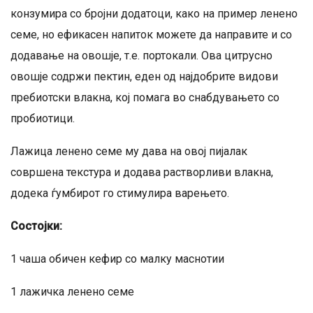
конзумира со бројни додатоци, како на пример ленено
семе, но ефикасен напиток можете да направите и со
додавање на овошје, т.е. портокали. Ова цитрусно
овошје содржи пектин, еден од најдобрите видови
пребиотски влакна, кој помага во снабдувањето со
пробиотици.
Лажица ленено семе му дава на овој пијалак
совршена текстура и додава растворливи влакна,
додека ѓумбирот го стимулира варењето.
Состојки:
1 чаша обичен кефир со малку маснотии
1 лажичка ленено семе