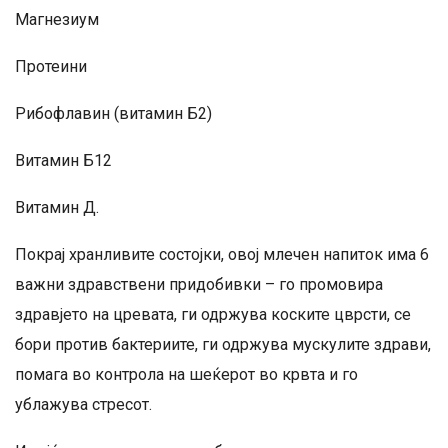
Магнезиум
Протеини
Рибофлавин (витамин Б2)
Витамин Б12
Витамин Д.
Покрај хранливите состојки, овој млечен напиток има 6
важни здравствени придобивки – го промовира
здравјето на цревата, ги одржува коските цврсти, се
бори против бактериите, ги одржува мускулите здрави,
помага во контрола на шеќерот во крвта и го
ублажува стресот.