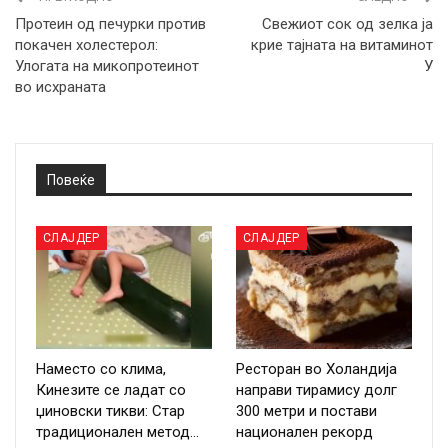
Протеин од печурки против
Свежиот сок од зелка ја
покачен холестерол:
крие тајната на витаминот
Улогата на микопротеинот
У
во исхраната
Повеќе
СЛАЈДЕР
СЛАЈДЕР
Наместо со клима,
Ресторан во Холандија
Кинезите се ладат со
направи тирамису долг
џиновски тикви: Стар
300 метри и постави
традиционален метод…
национален рекорд