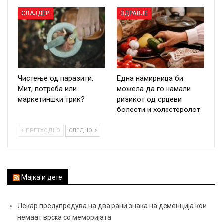
СЛАЈДЕР
ЗДРАВЈЕ
Чистење од паразити:
Една намирница би
Мит, потреба или
можела да го намали
маркетиншки трик?
ризикот од срцеви
болести и холестеролот
ПРЕТХОДНО
СЛЕДНО
Мајка и дете
Лекар предупредува на два рани знака на деменција кои
немаат врска со меморијата