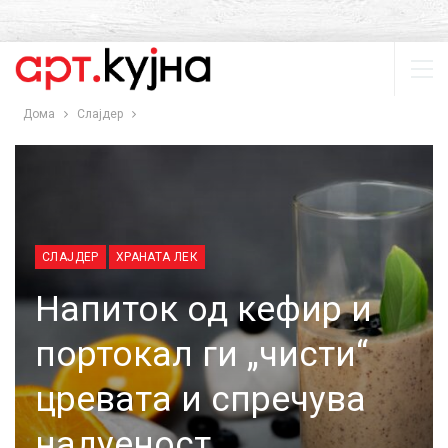
Дома
Слајдер
СЛАЈДЕР
ХРАНАТА ЛЕК
Напиток од кефир и
портокал ги „чисти“
цревата и спречува
надуеност