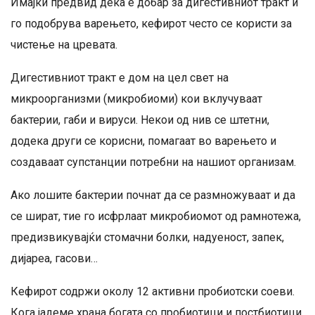
Имајќи предвид дека е добар за дигестивниот тракт и
го подобрува варењето, кефирот често се користи за
чистење на цревата.
Дигестивниот тракт е дом на цел свет на
микроорганизми (микробиоми) кои вклучуваат
бактерии, габи и вируси. Некои од нив се штетни,
додека други се корисни, помагаат во варењето и
создаваат супстанции потребни на нашиот организам.
Ако лошите бактерии почнат да се размножуваат и да
се шират, тие го исфрлаат микробиомот од рамнотежа,
предизвикувајќи стомачни болки, надуеност, запек,
дијареа, гасови…
Кефирот содржи околу 12 активни пробиотски соеви.
Кога јадеме храна богата со пробиотици и постбиотици