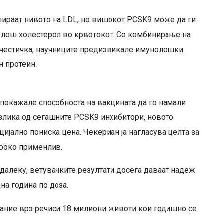
лираат нивото на LDL, но вишокот PCSK9 може да ги
 лош холестерол во крвотокот. Со комбинирање на
честичка, научниците предизвикале имунолошки
н протеин.
а покажале способноста на вакцината да го намали
азлика од сегашните PCSK9 инхибитори, новото
ијално пониска цена. Чекериан ја нагласува целта за
широко применлив.
 далеку, ветувачките резултати досега даваат надеж
на година по доза.
јание врз речиси 18 милиони животи кои годишно се