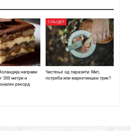
СЛАЈДЕР
Холандија направи
Чистење од паразити: Мит,
г 300 метри и
потреба или маркетиншки трик?
ионален рекорд