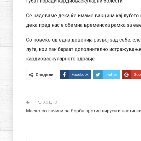
губат поради кардиоваскуларни болести.
Се надеваме дека ќе имаме вакцина кај луѓето 
дека пред нас е обемна временска рамка за ев
Со повеќе од една деценија развој зад себе, с
луѓе, кои пак бараат дополнително истражување
кардиоваскуларното здравје
Сподели
Facebook
Twitter
Goo
ПРЕТХОДНО
Млеко со зачини за борба против вируси и настинк