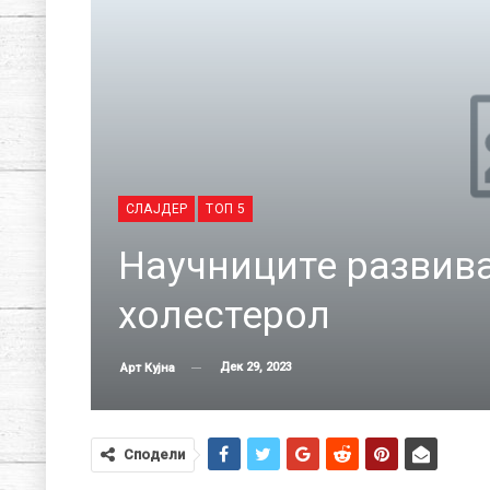
СЛАЈДЕР
ТОП 5
Научниците развива
холестерол
Дек 29, 2023
Арт Кујна
Сподели