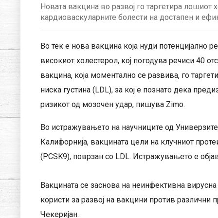
Новата вакцина во развој го таргетира лошиот 
кардиоваскуларните болести на достапен и ефик
Во тек е нова вакцина која нуди потенцијално 
високиот холестерол, кој погодува речиси 40 от
вакцина, која моментално се развива, го тарге
ниска густина (LDL), за кој е познато дека пред
ризикот од мозочен удар, пишува Zimo.
Во истражувањето на научниците од Универзите
Калифорнија, вакцината цели на клучниот проте
(PCSK9), поврзан со LDL. Истражувањето е објав
Вакцината се заснова на неинфективна вирусна 
користи за развој на вакцини против различни 
Чекеријан.