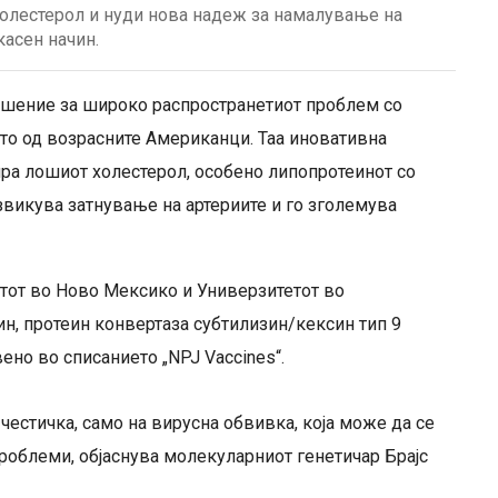
холестерол и нуди нова надеж за намалување на
асен начин.
решение за широко распространетиот проблем со
сто од возрасните Американци. Таа иновативна
тира лошиот холестерол, особено липопротеинот со
извикува затнување на артериите и го зголемува
тот во Ново Мексико и Универзитетот во
ин, протеин конвертаза субтилизин/кексин тип 9
ено во списанието „NPJ Vaccines“.
честичка, само на вирусна обвивка, која може да се
проблеми, објаснува молекуларниот генетичар Брајс