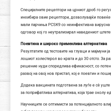
Специјалните рецептори на црниот дроб го регу
инхибира овие рецептори, дозволувајќи повеќе
мали парчиња PCSK9 со неинфективна вирусна 
одговор кој го неутрализирал наведениот штете
Поевтина и широко применлива алтернатива
Резултатите од тестовите на глувци и мајмуни ј
лошиот холестерол во крвта и до 30 отсто. За р
решение нуди споредлива ефикасност, со потенц
развој на овој нов пристап, кој е поевтин и по
Додека вакцината подготвена за луѓе е сè уште
за поприфатлива алтернатива, која трае околу ед
Научниците се оптимисти за потенцијалното вли