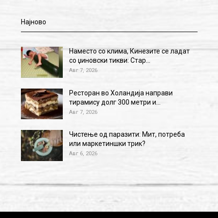
Најново
Наместо со клима, Кинезите се ладат
со џиновски тикви: Стар…
Авг 7, 2026
Ресторан во Холандија направи
тирамису долг 300 метри и…
Авг 7, 2026
Чистење од паразити: Мит, потреба
или маркетиншки трик?
Авг 6, 2026