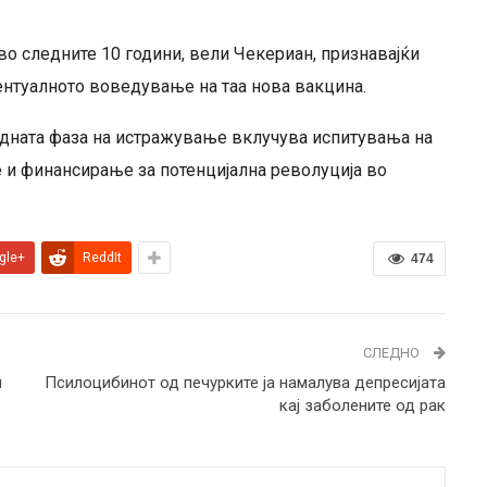
во следните 10 години, вели Чекериан, признавајќи
ентуалното воведување на таа нова вакцина.
ледната фаза на истражување вклучува испитувања на
 и финансирање за потенцијална револуција во
gle+
ReddIt
474
СЛЕДНО
и
Псилоцибинот од печурките ја намалува депресијата
кај заболените од рак