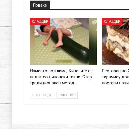
Повеќе
СЛАЈДЕР
СЛАЈДЕР
Наместо со клима, Кинезите се
Ресторан во 
ладат со џиновски тикви: Стар
тирамису дол
традиционален метод…
постави нац
ПРЕТХОДНО
СЛЕДНО