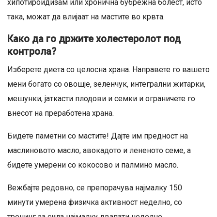
хипотироидизам или хронична бубрежна болест, исто
така, можат да влијаат на мастите во крвта.
Како да го држите холестеролот под
контрола?
Изберете диета со целосна храна. Направете го вашето
мени богато со овошје, зеленчук, интегрални житарки,
мешунки, јаткасти плодови и семки и ограничете го
внесот на преработена храна.
Бидете паметни со мастите! Дајте им предност на
маслиновото масло, авокадото и лененото семе, а
бидете умерени со кокосово и палмино масло.
Вежбајте редовно, се препорачува најмалку 150
минути умерена физичка активност неделно, со
тренинг за сила најмалку двапати неделно.