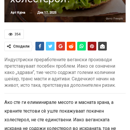
Дек 17, 2025
Арт Кујна
Фото: Freepik
354
Сподели
Индустриски преработените вегански производи
претставуваат посебен проблем. Иако се означени
како „здрави“, тие често содржат големи количини
шеќер, транс масти и адитиви. Седечкиот начин на
живот, исто така, претставува дополнителен ризик.
Ако сте ги елиминирале месото и масната храна, а
крвните тестови сè уште покажуваат покачен
холестерол, не сте единствени. Иако веганската
исхрана не содржи холестерол во исхраната, тоа не