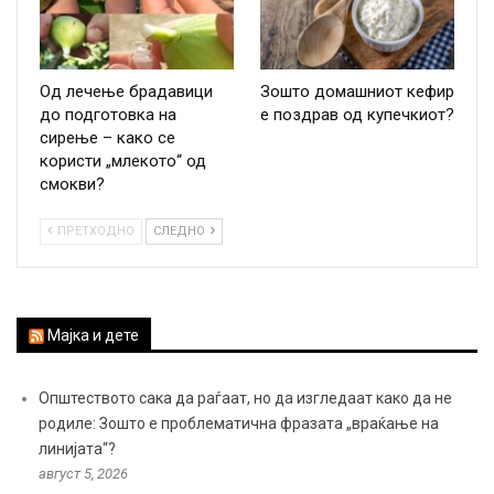
Од лечење брадавици
Зошто домашниот кефир
до подготовка на
е поздрав од купечкиот?
сирење – како се
користи „млекото“ од
смокви?
ПРЕТХОДНО
СЛЕДНО
Мајка и дете
Општеството сака да раѓаат, но да изгледаат како да не
родиле: Зошто е проблематична фразата „враќање на
линијата“?
август 5, 2026