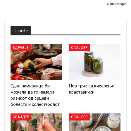
декември
Повеќе
ЗДРАВЈЕ
СЛАЈДЕР
Една намирница би
Нов трик за киселење
можела да го намали
краставички
ризикот од срцеви
болести и холестеролот
СЛАЈДЕР
СЛАЈДЕР