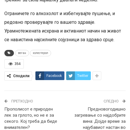
Ограничете го алкохолот и избегнувајте пушење, и
редовно проверувајте го вашето здравје.
Урамнотежената исхрана и активниот начин на живот
се навистина најсилните сојузници за здраво срце.
веган
холестерол
354
Сподели
Facebook
Twitter
ПРЕТХОДНО
СЛЕДНО
Прополисот е природен
Предновогодишно
лек за грлото, но не е за
загревање со најдобрите
секого. Кој треба да биде
вина: Дојде време за
внимателен?
најубавиот настан во