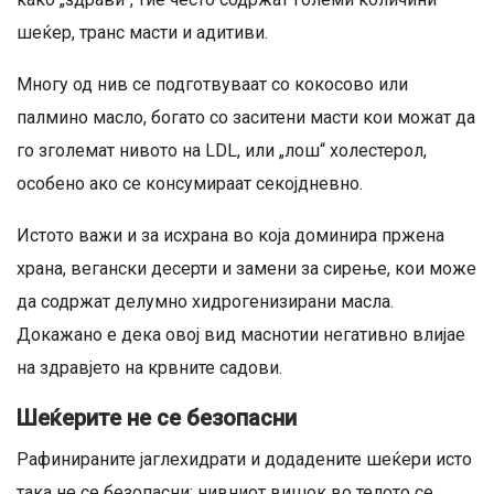
шеќер, транс масти и адитиви.
Многу од нив се подготвуваат со кокосово или
палмино масло, богато со заситени масти кои можат да
го зголемат нивото на LDL, или „лош“ холестерол,
особено ако се консумираат секојдневно.
Истото важи и за исхрана во која доминира пржена
храна, вегански десерти и замени за сирење, кои може
да содржат делумно хидрогенизирани масла.
Докажано е дека овој вид маснотии негативно влијае
на здравјето на крвните садови.
Шеќерите не се безопасни
Рафинираните јаглехидрати и додадените шеќери исто
така не се безопасни; нивниот вишок во телото се