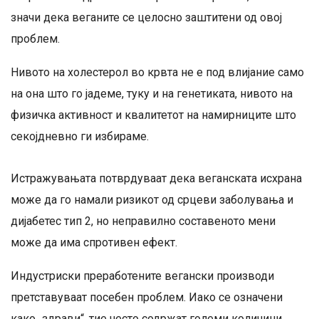
значи дека веганите се целосно заштитени од овој
проблем.
Нивото на холестерол во крвта не е под влијание само
на она што го јадеме, туку и на генетиката, нивото на
физичка активност и квалитетот на намирниците што
секојдневно ги избираме.
Истражувањата потврдуваат дека веганската исхрана
може да го намали ризикот од срцеви заболувања и
дијабетес тип 2, но неправилно составеното мени
може да има спротивен ефект.
Индустриски преработените вегански производи
претставуваат посебен проблем. Иако се означени
како „здрави“, тие често содржат големи количини