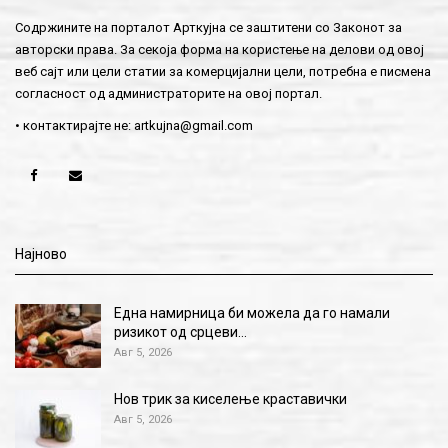
Содржините на порталот Арткујна се заштитени со Законот за
авторски права. За секоја форма на користење на делови од овој
веб сајт или цели статии за комерцијални цели, потребна е писмена
согласност од администраторите на овој портал.
• контактирајте не:
artkujna@gmail.com
Најново
Една намирница би можела да го намали
ризикот од срцеви…
Авг 5, 2026
Нов трик за киселење краставички
Авг 5, 2026