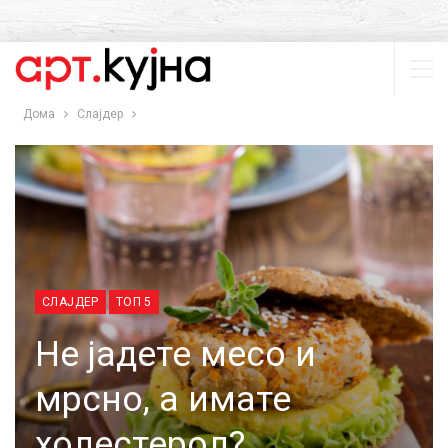
Дома
Слајдер
СЛАЈДЕР
ТОП 5
Не јадете месо и
мрсно, а имате
холестерол?