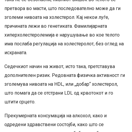
претвора во масти, што последователно може да ги
зголеми нивоата на холестерол. Кај некои луѓе,
причината лежи во генетиката. Фамилијарната
хиперхолестеролемија е нарушување во кое телото
има послаба регулација на холестеролот, без оглед на
исхраната.
Седечкиот начин на живот, исто така, претставува
дополнителен ризик. Редовната физичка активност ги
зголемува нивоата на HDL, или „добар“ холестерол,
што помага да се отстрани LDL од крвотокот и го
штити срцето.
Прекумерната консумација на алкохол, како и
одредени здравствени состојби, како што се