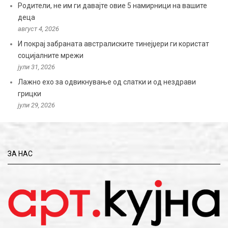
Родители, не им ги давајте овие 5 намирници на вашите
деца
август 4, 2026
И покрај забраната австралиските тинејџери ги користат
социјалните мрежи
јули 31, 2026
Лажно ехо за одвикнување од слатки и од нездрави
грицки
јули 29, 2026
ЗА НАС