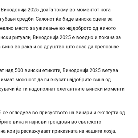
Винодонија 2025 доаѓа токму во моментот кога
а убави средби. Салонот ќе биде винска сцена за
еално место за уживање во најдоброто од виното
ински ритуали, Винодонија 2025 е воедно и покана за
 вино во рака и со друштво што знае да препознае
т над 500 вински етикети, Винодонија 2025 ветува
имаат можност да ги вкусат најдобрите вина од
жувачи ќе ги надополнат елегантните вински моменти
 се огледува во присуството на винари и експерти од
обрите вина и најнови трендови во светското
на кои ја раскажуваат приказната на нашите лозја,