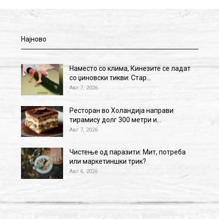
Најново
Наместо со клима, Кинезите се ладат
со џиновски тикви: Стар…
Авг 7, 2026
Ресторан во Холандија направи
тирамису долг 300 метри и…
Авг 7, 2026
Чистење од паразити: Мит, потреба
или маркетиншки трик?
Авг 6, 2026