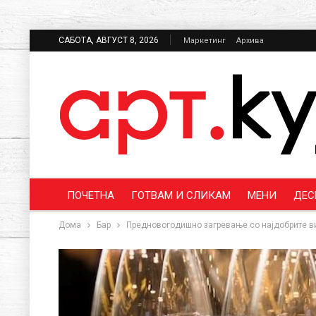
САБОТА, АВГУСТ 8, 2026
Маркетинг
Архива
ПОЧЕТНА
ГОТВАМ И СЛИКАМ
МЕНИ
ДЕС
Дома
Бар
Предновогодишно загревање со најдобрите ви