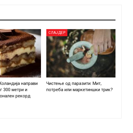
СЛАЈДЕР
Холандија направи
Чистење од паразити: Мит,
г 300 метри и
потреба или маркетиншки трик?
ионален рекорд