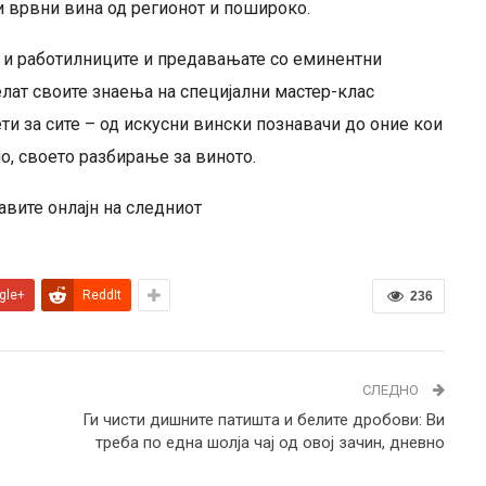
и врвни вина од регионот и пошироко.
се и работилниците и предавањате со еминентни
елат своите знаења на специјални мастер-клас
ти за сите – од искусни вински познавачи до оние кои
но, своето разбирање за виното.
авите онлајн на следниот
gle+
ReddIt
236
СЛЕДНО
Ги чисти дишните патишта и белите дробови: Ви
треба по една шолја чај од овој зачин, дневно