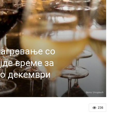
агревање со
јде време за
во декември
Фото: Unsplash
236