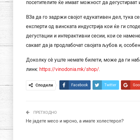
посетителите ќе имаат можност да дегустираат 
ВЗа да го задржи својот едукативен дел, тука 
експерти од винската индустрија кои ќе ги спод
дегустации и интерактивни сесии, кои се намене
сакаат да ја продлабочат својата љубов и, особе
Доколку сè уште немате билети, може да ги наб
линк:
https://vinodonia.mk/shop/
.
Сподели
Facebook
Twitter
Goo
ПРЕТХОДНО
Не јадете месо и мрсно, а имате холестерол?