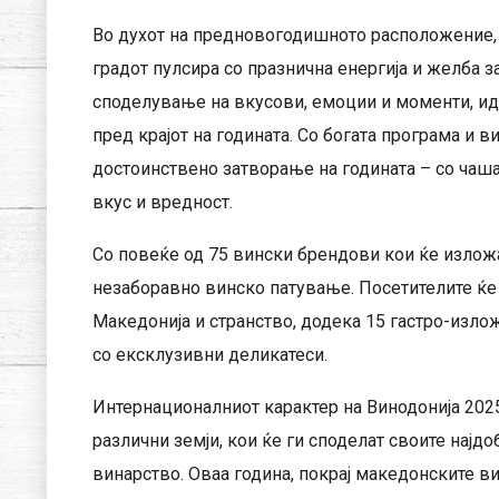
Во духот на предновогодишното расположение, 
градот пулсира со празнична енергија и желба з
споделување на вкусови, емоции и моменти, ид
пред крајот на годината. Со богата програма и в
достоинствено затворање на годината – со чаша
вкус и вредност.
Со повеќе од 75 вински брендови кои ќе изложа
незаборавно винско патување. Посетителите ќе 
Македонија и странство, додека 15 гастро-изло
со ексклузивни деликатеси.
Интернационалниот карактер на Винодонија 2025
различни земји, кои ќе ги споделат своите најд
винарство. Оваа година, покрај македонските ви