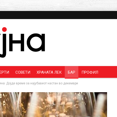
ЕРТИ
СОВЕТИ
ХРАНАТА ЛЕК
БАР
ПРОФИЛ
на: Дојде време за најубавиот настан во декември