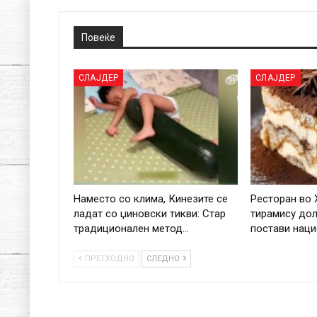
Повеќе
СЛАЈДЕР
СЛАЈДЕР
Наместо со клима, Кинезите се
Ресторан во 
ладат со џиновски тикви: Стар
тирамису дол
традиционален метод…
постави нац
ПРЕТХОДНО
СЛЕДНО