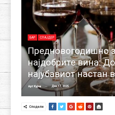
БАР
СЛАЈДЕР
Предновогодишно з
најдобрите вина: До
најубавиот настан 
Дек 17, 2025
Арт Кујна
Сподели