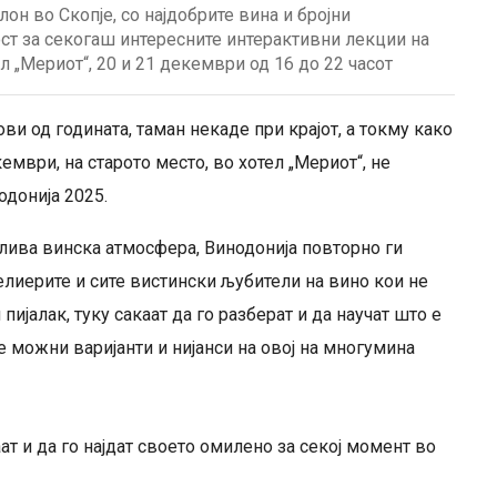
он во Скопје, со најдобрите вина и бројни
ст за секогаш интересните интерактивни лекции на
ел „Мериот“, 20 и 21 декември од 16 до 22 часот
ви од годината, таман некаде при крајот, а токму како
ември, на старото место, во хотел „Мериот“, не
одонија 2025.
лива винска атмосфера, Винодонија повторно ги
лиерите и сите вистински љубители на вино кои не
ијалак, туку сакаат да го разберат и да научат што е
те можни варијанти и нијанси на овој на многумина
ат и да го најдат своето омилено за секој момент во