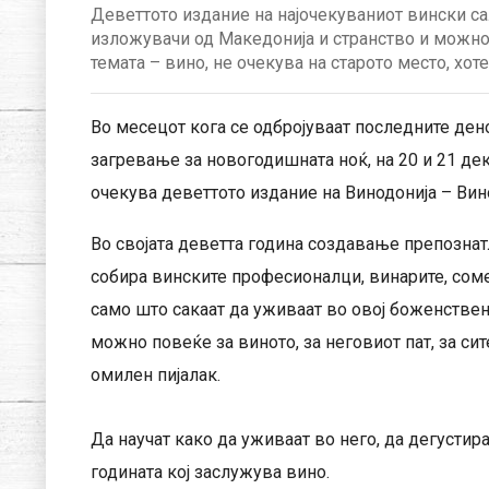
Деветтото издание на најочекуваниот вински сал
изложувачи од Македонија и странство и можно
темата – вино, не очекува на старото место, хот
Во месецот кога се одбројуваат последните дено
загревање за новогодишната ноќ, на 20 и 21 дек
очекува деветтото издание на Винодонија – Вин
Во својата деветта година создавање препознат
собира винските професионалци, винарите, соме
само што сакаат да уживаат во овој боженствен п
можно повеќе за виното, за неговиот пат, за си
омилен пијалак.
Да научат како да уживаат во него, да дегустира
годината кој заслужува вино.