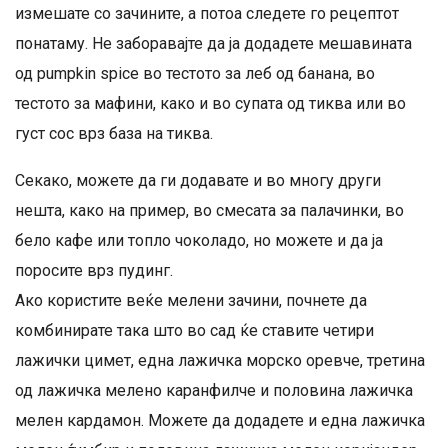
измешате со зачините, а потоа следете го рецептот
понатаму. Не заборавајте да ја додадете мешавината
од pumpkin spice во тестото за леб од банана, во
тестото за мафини, како и во супата од тиква или во
густ сос врз база на тиква.
Секако, можете да ги додавате и во многу други
нешта, како на пример, во смесата за палачинки, во
бело кафе или топло чоколадо, но можете и да ја
поросите врз пудинг.
Ако користите веќе мелени зачини, почнете да
комбинирате така што во сад ќе ставите четири
лажички цимет, една лажичка морско оревче, третина
од лажичка мелено каранфилче и половина лажичка
мелен кардамон. Можете да додадете и една лажичка