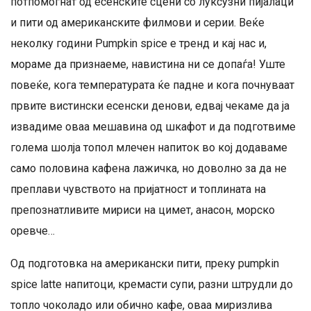
потпомогнат од есенските сцени со луксузни пијалаци
и пити од американските филмови и серии. Веќе
неколку години Pumpkin spice е тренд и кај нас и,
мораме да признаеме, навистина ни се допаѓа! Уште
повеќе, кога температурата ќе падне и кога почнуваат
првите вистински есенски денови, едвај чекаме да ја
извадиме оваа мешавина од шкафот и да подготвиме
голема шолја топол млечен напиток во кој додаваме
само половина кафена лажичка, но доволно за да не
преплави чувството на пријатност и топлината на
препознатливите мириси на цимет, анасон, морско
оревче…
Од подготовка на американски пити, преку pumpkin
spice latte напитоци, кремасти супи, разни штрудли до
топло чоколадо или обично кафе, оваа миризлива