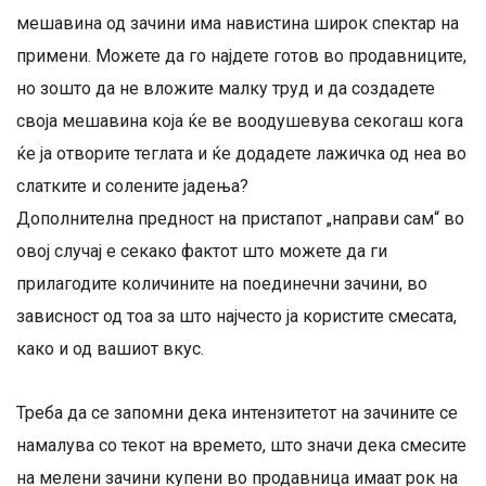
мешавина од зачини има навистина широк спектар на
примени. Можете да го најдете готов во продавниците,
но зошто да не вложите малку труд и да создадете
своја мешавина која ќе ве воодушевува секогаш кога
ќе ја отворите теглата и ќе додадете лажичка од неа во
слатките и солените јадења?
Дополнителна предност на пристапот „направи сам“ во
овој случај е секако фактот што можете да ги
прилагодите количините на поединечни зачини, во
зависност од тоа за што најчесто ја користите смесата,
како и од вашиот вкус.
Треба да се запомни дека интензитетот на зачините се
намалува со текот на времето, што значи дека смесите
на мелени зачини купени во продавница имаат рок на