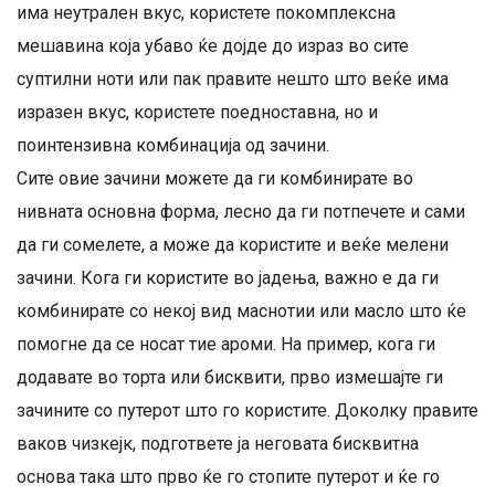
има неутрален вкус, користете покомплексна
мешавина која убаво ќе дојде до израз во сите
суптилни ноти или пак правите нешто што веќе има
изразен вкус, користете поедноставна, но и
поинтензивна комбинација од зачини.
Сите овие зачини можете да ги комбинирате во
нивната основна форма, лесно да ги потпечете и сами
да ги сомелете, а може да користите и веќе мелени
зачини. Кога ги користите во јадења, важно е да ги
комбинирате со некој вид маснотии или масло што ќе
помогне да се носат тие ароми. На пример, кога ги
додавате во торта или бисквити, прво измешајте ги
зачините со путерот што го користите. Доколку правите
ваков чизкејк, подгответе ја неговата бисквитна
основа така што прво ќе го стопите путерот и ќе го