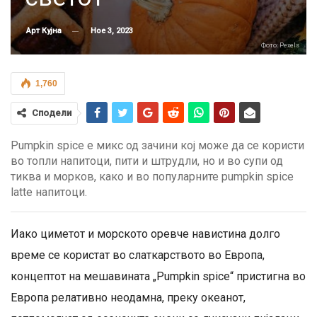
Ное 3, 2023
Арт Кујна
Фото: Pexels
1,760
Сподели
Pumpkin spice е микс од зачини кој може да се користи
во топли напитоци, пити и штрудли, но и во супи од
тиква и морков, како и во популарните pumpkin spice
latte напитоци.
Иако циметот и морското оревче навистина долго
време се користат во слаткарството во Европа,
концептот на мешавината „Pumpkin spice“ пристигна во
Европа релативно неодамна, преку океанот,