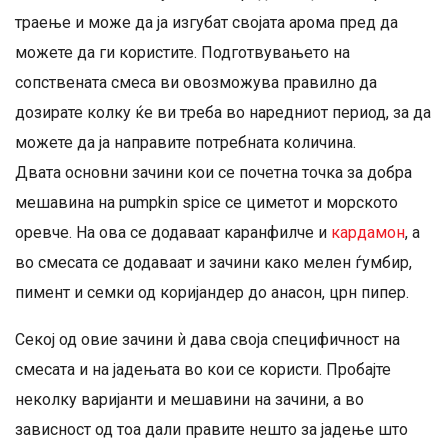
траење и може да ја изгубат својата арома пред да
можете да ги користите. Подготвувањето на
сопствената смеса ви овозможува правилно да
дозирате колку ќе ви треба во наредниот период, за да
можете да ја направите потребната количина.
Двата основни зачини кои се почетна точка за добра
мешавина на pumpkin spice се циметот и морското
оревче. На ова се додаваат каранфилче и
кардамон
, а
во смесата се додаваат и зачини како мелен ѓумбир,
пимент и семки од коријандер до анасон, црн пипер.
Секој од овие зачини ѝ дава своја специфичност на
смесата и на јадењата во кои се користи. Пробајте
неколку варијанти и мешавини на зачини, а во
зависност од тоа дали правите нешто за јадење што