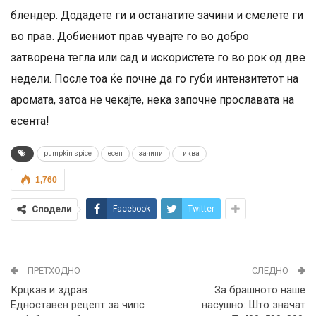
блендер. Додадете ги и останатите зачини и смелете ги
во прав. Добиениот прав чувајте го во добро
затворена тегла или сад и искористете го во рок од две
недели. После тоа ќе почне да го губи интензитетот на
аромата, затоа не чекајте, нека започне прославата на
есента!
pumpkin spice
есен
зачини
тиква
1,760
Сподели
Facebook
Twitter
ПРЕТХОДНО
СЛЕДНО
Крцкав и здрав:
За брашното наше
Eдноставен рецепт за чипс
насушно: Што значат