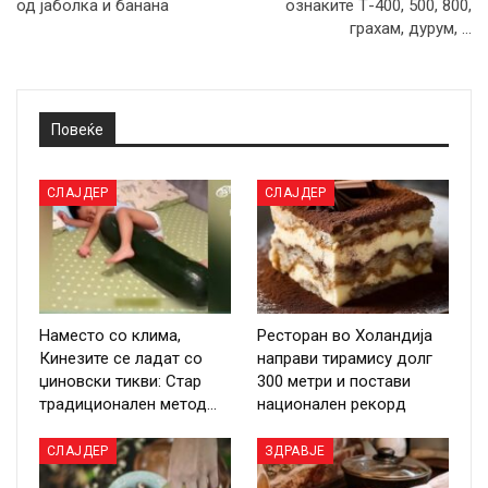
од јаболка и банана
ознаките Т-400, 500, 800,
грахам, дурум, …
Повеќе
СЛАЈДЕР
СЛАЈДЕР
Наместо со клима,
Ресторан во Холандија
Кинезите се ладат со
направи тирамису долг
џиновски тикви: Стар
300 метри и постави
традиционален метод…
национален рекорд
СЛАЈДЕР
ЗДРАВЈЕ