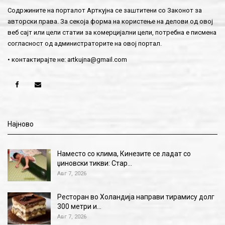
Содржините на порталот Арткујна се заштитени со Законот за
авторски права. За секоја форма на користење на делови од овој
веб сајт или цели статии за комерцијални цели, потребна е писмена
согласност од администраторите на овој портал.
• контактирајте не:
artkujna@gmail.com
Најново
Наместо со клима, Кинезите се ладат со
џиновски тикви: Стар…
Авг 7, 2026
Ресторан во Холандија направи тирамису долг
300 метри и…
Авг 7, 2026