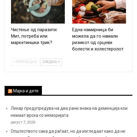
Чистење од паразити:
Една намирница би
Мит, потреба или
можела да го намали
маркетиншки трик?
ризикот од срцеви
болести и холестеролот
ПРЕТХОДНО
СЛЕДНО
Мајка и дете
Лекар предупредува на два рани знака на деменција кои
немаат врска со меморијата
август 7, 2026
Општеството сака да раѓаат, но да изгледаат како да не