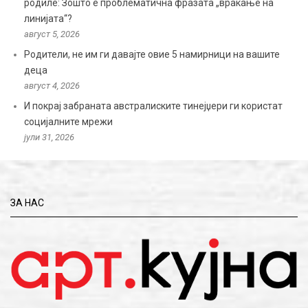
родиле: Зошто е проблематична фразата „враќање на
линијата“?
август 5, 2026
Родители, не им ги давајте овие 5 намирници на вашите
деца
август 4, 2026
И покрај забраната австралиските тинејџери ги користат
социјалните мрежи
јули 31, 2026
ЗА НАС