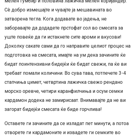
мелен ѓумбир и половина лажичка мелен коријандер.
Сè добро измешајте и чувајте ја мешавината во
затворена тегла. Кога додавате во јадења, не
заборавајте да додадете прстофат сол во смесата за
уште повеќе да ги истакнете сите ароми и вкусови!
Доколку сакате сами да го направите целиот процес на
подготовка на смесата, имајте на ум дека зачините ќе
бидат поинтензивни бидејќи ќе бидат свежи, па ќе ви
требаат помали количини. Во сува тава, потпечете 3-4
стапчиња цимет, четвртина лажичка свежо рендано
морско оревче, четири каранфилчиња и осум семки
кардамон додека не замирисаат. Внимавајте да не ви
загорат бидејќи смесата ќе биде горчлива!
Оставете ги зачините да се изладат пет минути, а потоа
отворете ги кардамоните и извадете ги семките во