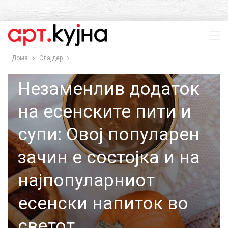
Дома
Слајдер
СЛАЈДЕР
ТОП 5
Незаменлив додаток
на есенските пити и
супи: Овој популарен
зачин е состојка и на
најпопуларниот
есенски напиток во
светот