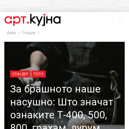
Дома
Слајдер
СЛАЈДЕР
ТОП 5
За брашното наше
насушно: Што значат
ознаките Т-400, 500,
800, грахам, дурум, …