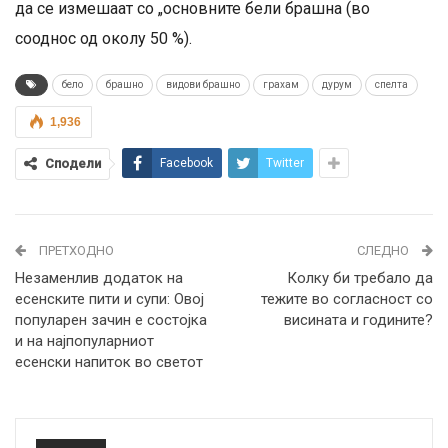
да се измешаат со „основните бели брашна (во
сооднос од околу 50 %).
бело
брашно
видови брашно
грахам
дурум
спелта
1,936
Сподели
Facebook
Twitter
ПРЕТХОДНО
СЛЕДНО
Незаменлив додаток на
Колку би требало да
есенските пити и супи: Овој
тежите во согласност со
популарен зачин е состојка
висината и годините?
и на најпопуларниот
есенски напиток во светот