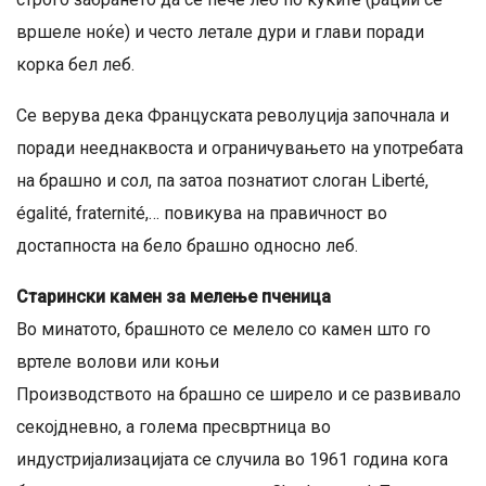
вршеле ноќе) и често летале дури и глави поради
корка бел леб.
Се верува дека Француската револуција започнала и
поради нееднаквоста и ограничувањето на употребата
на брашно и сол, па затоа познатиот слоган Liberté,
égalité, fraternité,… повикува на правичност во
достапноста на бело брашно односно леб.
Старински камен за мелење пченица
Во минатото, брашното се мелело со камен што го
вртеле волови или коњи
Производството на брашно се ширело и се развивало
секојдневно, а голема пресвртница во
индустријализацијата се случила во 1961 година кога