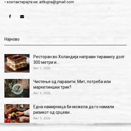
• контактирајте не:
artkujna@gmail.com
Најново
Ресторан во Холандија направи тирамису долг
300 метри и…
Авг 7, 2026
Чистење од паразити: Мит, потреба или
маркетиншки трик?
Авг 6, 2026
Една намирница би можела да го намали
ризикот од срцеви…
Авг 5, 2026