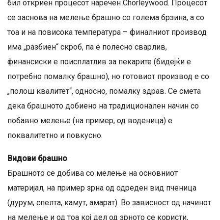
бил откриен процесот наречен Chorleywood. Процесот
се заснова на мелење брашно со голема брзина, а со
тоа и на повисока температура – финалниот производ
има „разбиен“ скроб, па е полесно сварлив,
финансиски е поисплатлив за пекарите (бидејќи е
потребно помалку брашно), но готовиот производ е со
„полош квалитет“, односно, помалку здрав. Се смета
дека брашното добиено на традиционален начин со
побавно мелење (на пример, од воденица) е
поквалитетно и повкусно.
Видови брашно
Брашното се добива со мелење на основниот
материјал, на пример зрна од одреден вид пченица
(дурум, спелта, камут, амарат). Во зависност од начинот
на мелење и од тоа кој дел од зрното се користи,