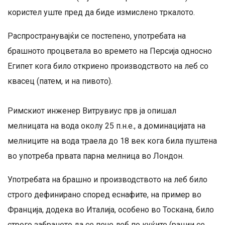
користел уште пред да биде измислено тркалото.
Распространувајќи се постепено, употребата на
брашното процветала во времето на Персија односно
Египет кога било откриено производството на леб со
квасец (патем, и на пивото).
Римскиот инженер Витрувиус прв ја опишал
мелницата на вода околу 25 п.н.е., а доминацијата на
мелниците на вода траела до 18 век кога била пуштена
во употреба првата парна мелница во Лондон.
Употребата на брашно и производството на леб било
строго дефинирано според еснафите, на пример во
Франција, додека во Италија, особено во Тоскана, било
строго забрането да се пече леб по куќите (рации се