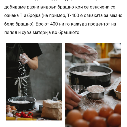
добиваме разни видови брашно кои се означени со
ознака Т и бројка (на пример, Т-400 е ознаката за мазно
бело брашно). Бројот 400 ни го кажува процентот на
пепел и сува материја во брашното.