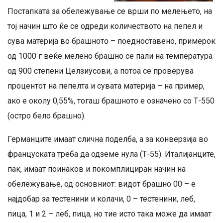
Постапката за обележување се врши по мелењето, на
тој начин што ќе се одреди количеството на пепел и
сува материја во брашното – поедноставено, примерок
од 1000 г веќе мелено брашно се пали на температура
од 900 степени Целзиусови, а потоа се проверува
процентот на пепелта и сувата материја – на пример,
ако е околу 0,55%, тогаш брашното е означено со Т-550
(остро бело брашно).
Германците имаат слична поделба, а за конверзија во
француската треба да одземе нула (Т-55). Италијанците,
пак, имаат поинаков и покомплициран начин на
обележување, од основниот: видот брашно 00 – е
најдобар за тестенини и колачи, 0 – тестенини, леб,
пица, 1 и 2 – леб, пица, но тие исто така може да имаат