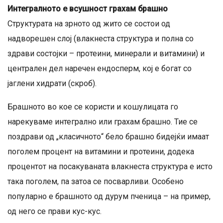
Интегралното е всушност грахам брашно
Структурата на зрното од жито се состои од
надворешен слој (влакнеста структура и полна со
здрави состојки – протеини, минерали и витамини) и
централен дел наречен ендосперм, кој е богат со
јаглени хидрати (скроб).
Брашното во кое се користи и кошулицата го
нарекуваме интегрално или грахам брашно. Тие се
поздрави од „класичното“ бело брашно бидејќи имаат
поголем процент на витамини и протеини, додека
процентот на посакуваната влакнеста структура е исто
така поголем, па затоа се посварливи. Особено
популарно е брашното од дурум пченица – на пример,
од него се прави кус-кус.