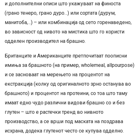
и дополнителни описи што укажуваат на финоста
(грано тенеро, грано дуро…) или сортата (дурум,
манитоба,…) – или комбинација од сето горенаведено,
во зависност од нивото на мистика што го користи
одделен производител на брашно.
Британците и Американците претпочитаат поописни
имиња за брашното (на пример, wholemeal, allpourpose)
и се засноваат на мерењето на процентот на
екстракција (колку од оригиналното зрно останува во
брашното) и процентот на протеини, со тоа што таму
имаат едно чудо различни видови брашно со и без
глутен – што е растечки тренд во нивното
производство, а се врши под маската на поздрава
исхрана, додека глутенот често се купува одделно.