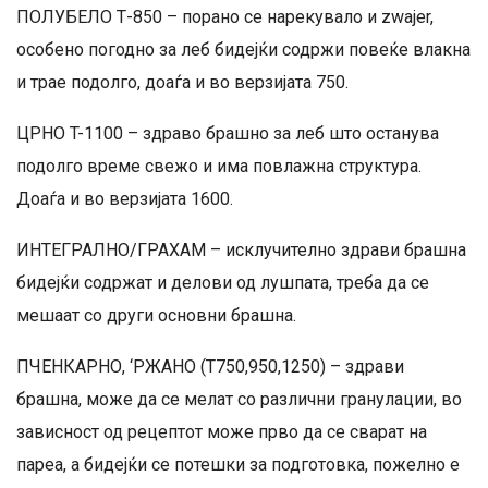
ПОЛУБЕЛО Т-850 – порано се нарекувало и zwajer,
особено погодно за леб бидејќи содржи повеќе влакна
и трае подолго, доаѓа и во верзијата 750.
ЦРНО T-1100 – здраво брашно за леб што останува
подолго време свежо и има повлажна структура.
Доаѓа и во верзијата 1600.
ИНТЕГРАЛНО/ГРАХАМ – исклучително здрави брашна
бидејќи содржат и делови од лушпата, треба да се
мешаат со други основни брашна.
ПЧЕНКАРНО, ‘РЖАНО (T750,950,1250) – здрави
брашна, може да се мелат со различни гранулации, во
зависност од рецептот може прво да се сварат на
пареа, а бидејќи се потешки за подготовка, пожелно е