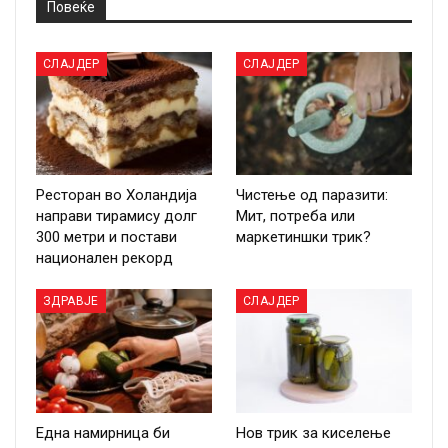
Повеќе
СЛАЈДЕР
СЛАЈДЕР
Ресторан во Холандија
Чистење од паразити:
направи тирамису долг
Мит, потреба или
300 метри и постави
маркетиншки трик?
национален рекорд
ЗДРАВЈЕ
СЛАЈДЕР
Една намирница би
Нов трик за киселење