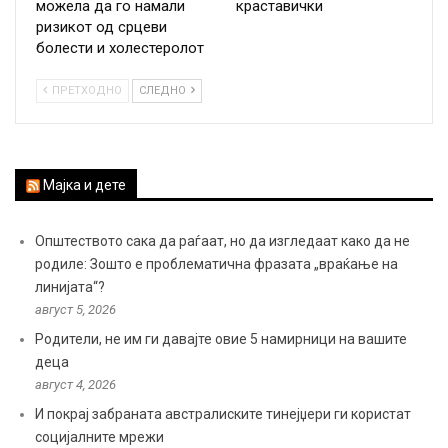
можела да го намали
краставички
ризикот од срцеви
болести и холестеролот
ПРЕТХОДНО
СЛЕДНО
Мајка и дете
Општеството сака да раѓаат, но да изгледаат како да не
родиле: Зошто е проблематична фразата „враќање на
линијата“?
август 5, 2026
Родители, не им ги давајте овие 5 намирници на вашите
деца
август 4, 2026
И покрај забраната австралиските тинејџери ги користат
социјалните мрежи