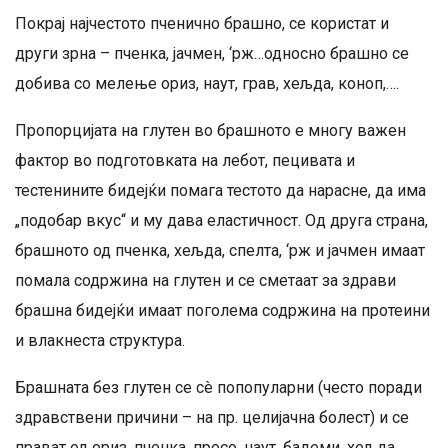
Покрај најчестото пченично брашно, се користат и
други зрна – пченка, јачмен, ‘рж…односно брашно се
добива со мелење ориз, наут, грав, хељда, коноп,….
Пропорцијата на глутен во брашното е многу важен
фактор во подготовката на лебот, пецивата и
тестенините бидејќи помага тестото да нарасне, да има
„подобар вкус“ и му дава еластичност. Од друга страна,
брашното од пченка, хељда, спелта, ‘рж и јачмен имаат
помала содржина на глутен и се сметаат за здрави
брашна бидејќи имаат поголема содржина на протеини
и влакнеста структура.
Брашната без глутен се сè попопуларни (често поради
здравствени причини – на пр. целијачна болест) и се
прават од ориз, пченка, просо, наут, бадеми, хељда….