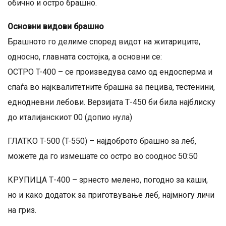
обично и остро брашно.
Основни видови брашно
Брашното го делиме според видот на житариците,
односно, главната состојка, а основни се:
OСТРО T-400 – се произведува само од ендосперма и
спаѓа во најквалитетните брашна за пецива, тестенини,
еднодневни лебови. Верзијата Т-450 би била најблиску
до италијанскиот 00 (допио нула)
ГЛАТКО T-500 (T-550) – најдоброто брашно за леб,
можете да го измешате со остро во сооднос 50:50
КРУПИЦА Т-400 – зрнесто мелено, погодно за каши,
но и како додаток за приготвување леб, најмногу личи
на гриз.