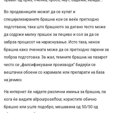
Во продавниците можат да се купат и
специјализираните брашна кои се веќе претходно
подготвени, така што брашното за дигано тесто може
да содржи малку прашок за пециво и сол за да се
забрза процесот на нараснување. Исто така, некои
брашна како пченката може да се претходно парени за
побрза подготовка. За жал, темните брашна на пазарот
често се „фалсификувани производи“ бидејќи се
вештачки обоени со карамале или препарати на база
на јачмен.
На интернет ќе најдете различни имиња за брашна, па
кога ќе видите allpourposeflour, користите обично
брашно или уште подобро, мешавина од 50/50 од