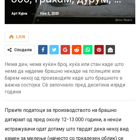
Ное 3, 2023
Арт Кујна
Фото: Pexels
1,936
Сподели
Нема ден, нема куќен број, куќа или стан каде што
нема да најдеме брашно некаде на полиците или
барем некој од производите каде што брашното е
важна состојка. Сè започнало пред десетина илјади
години
Првите податоци за производството на брашно
датираат од пред околу 12-13.000 години, а некои
истражувачи одат дотаму што тврдат дека некој вид
камен за мелење (најчесто со тркалезен облик) се