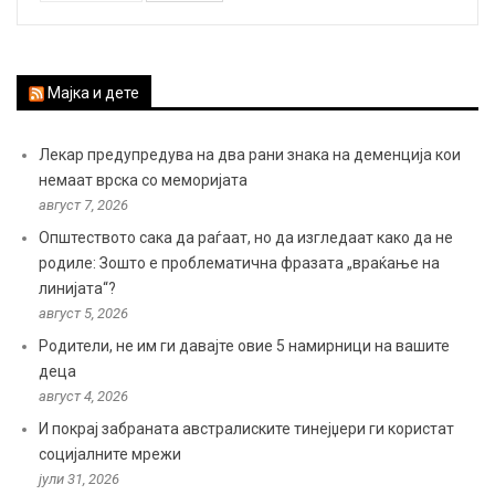
Мајка и дете
Лекар предупредува на два рани знака на деменција кои
немаат врска со меморијата
август 7, 2026
Општеството сака да раѓаат, но да изгледаат како да не
родиле: Зошто е проблематична фразата „враќање на
линијата“?
август 5, 2026
Родители, не им ги давајте овие 5 намирници на вашите
деца
август 4, 2026
И покрај забраната австралиските тинејџери ги користат
социјалните мрежи
јули 31, 2026