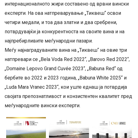
интернационалното жири составено од врвни вински
експерти. На ова натпреварување „Тиквеш“ освои
четири медали, и тоа два златни и два сребрени,
потврдувајќи ја конкурентноста на своите вина и на
најпребирливите меѓународни пазари.
Меѓу најнаградуваните вина на „Тиквеш“ на овие три
натпревари се „Bela Voda Red 2022“, „Barovo Red 2022“,
„Domaine Lepovo Grand Cuvée 2023“, „Babuna Red“ од
бербите во 2022 и 2023 година, „Babuna White 2025“ и
„Luda Mara Vranec 2023“, кои уште еднаш ја потврдија
својата препознатливост и конзистентен квалитет пред
меѓународните вински експерти.