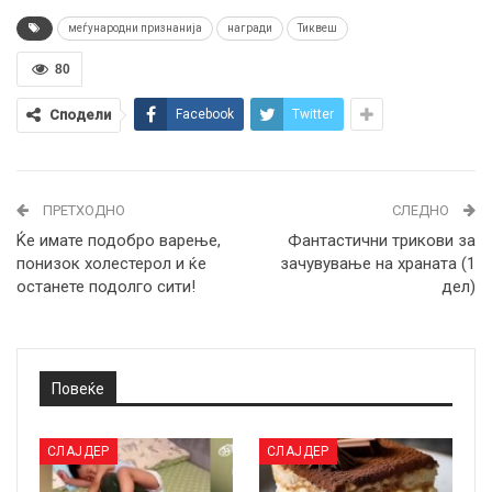
меѓународни признанија
награди
Тиквеш
80
Сподели
Facebook
Twitter
ПРЕТХОДНО
СЛЕДНО
Ќе имате подобро варење,
Фантастични трикови за
понизок холестерол и ќе
зачувување на храната (1
останете подолго сити!
дел)
Повеќе
СЛАЈДЕР
СЛАЈДЕР