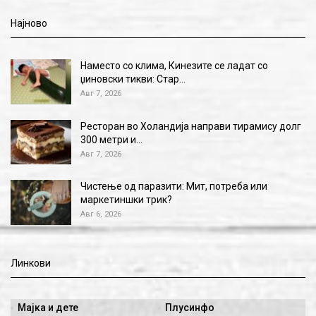
Најново
Наместо со клима, Кинезите се ладат со
џиновски тикви: Стар…
Авг 7, 2026
Ресторан во Холандија направи тирамису долг
300 метри и…
Авг 7, 2026
Чистење од паразити: Мит, потреба или
маркетиншки трик?
Авг 6, 2026
Линкови
Мајка и дете
Плусинфо