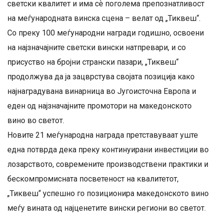
светски квалитет и има сѐ поголема препознатливост
на меѓународната винска сцена – велат од „Тиквеш“.
Со преку 100 меѓународни награди годишно, освоени
на најзначајните светски вински натпревари, и со
присуство на бројни странски пазари, „Тиквеш“
продолжува да ја зацврстува својата позиција како
најнаградувана винарница во Југоисточна Европа и
еден од најзначајните промотори на македонското
вино во светот.
Новите 21 меѓународна награда претставуваат уште
една потврда дека преку континуирани инвестиции во
лозарството, современите производствени практики и
бескомпромисната посветеност на квалитетот,
„Тиквеш“ успешно го позиционира македонското вино
меѓу вината од најценетите вински региони во светот.