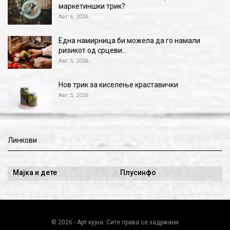
маркетиншки трик?
Авг 6, 2026
Една намирница би можела да го намали
ризикот од срцеви…
Авг 5, 2026
Нов трик за киселење краставички
Авг 5, 2026
Линкови
Мајка и дете
Плусинфо
© 2026 - Арт кујна. Сите права се задржани