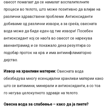
овесот помагаат да се намалат воспалителните
процеси во телото, што може позитивно да влијае на
различни здравствени проблеми. Антиоксиданти
добиваме од различни извори, а за среќа, овесната
вода може да биде еден од тие извори! Посебен
антиоксидант кој се наоѓа во овесот се нарекува
авенантрамид и се покажало дека резултира со
подобар проток на крв и има антиинфламаторно
дејство.
Извор на хранливи материи:
Овесната вода
обезбедува многу есенцијални хранливи материи како
што се витамини, минерали и антиоксиданти, а со тоа
го негува целокупното здравје на телото.
Овесна вода за слабеење – како да ја пиете?