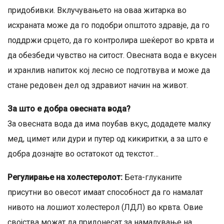
придобивки. Вклучувањето на оваа житарка во
исхраната може да го подобри општото здравје, да го
поддржи срцето, да го контролира шеќерот во крвта и
да обезбеди чувство на ситост. Овесната вода е вкусен
и хранлив напиток кој лесно се подготвува и може да
стане редовен дел од здравиот начин на живот.
За што е добра овесната вода?
За овесната вода да има поубав вкус, додадете малку
мед, цимет или дури и путер од кикиритки, а за што е
добра дознајте во остатокот од текстот…
Регулирање на холестеролот:
Бета-глуканите
присутни во овесот имаат способност да го намалат
нивото на лошиот холестерол (ЛДЛ) во крвта. Овие
својства можат да придонесат за намалување на