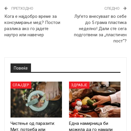
ПРЕТХОДНО
СЛЕДНО
Кога е најдобро време за
Луѓето внесуваат во себе
консумирање мед? Постои
до 5 грама пластика
разлика ако го јадете
неделно! Дали сте сега
наутро или навечер
подготвени за „пластичен
пост“?
Повеќе
СЛАЈДЕР
ЗДРАВЈЕ
Чистење од паразити:
Една намирница би
Мит, потреба или
можела да го намали