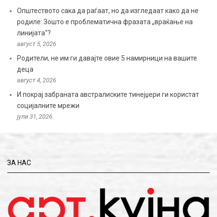
Општеството сака да раѓаат, но да изгледаат како да не
родиле: Зошто е проблематична фразата „враќање на
линијата“?
август 5, 2026
Родители, не им ги давајте овие 5 намирници на вашите
деца
август 4, 2026
И покрај забраната австралиските тинејџери ги користат
социјалните мрежи
јули 31, 2026
ЗА НАС