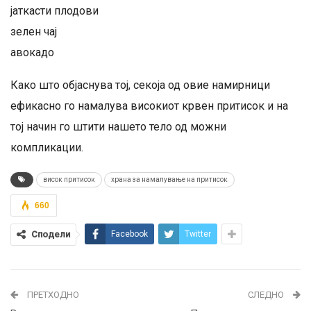
јаткасти плодови
зелен чај
авокадо
Како што објаснува тој, секоја од овие намирници
ефикасно го намалува високиот крвен притисок и на
тој начин го штити нашето тело од можни
компликации.
висок притисок
храна за намалување на притисок
660
Сподели
Facebook
Twitter
ПРЕТХОДНО
СЛЕДНО