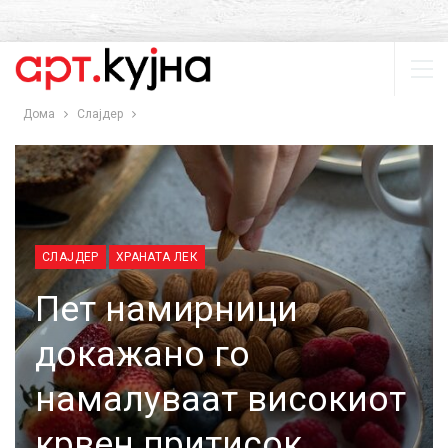
Дома
Слајдер
СЛАЈДЕР
ХРАНАТА ЛЕК
Пет намирници
докажано го
намалуваат високиот
крвен притисок