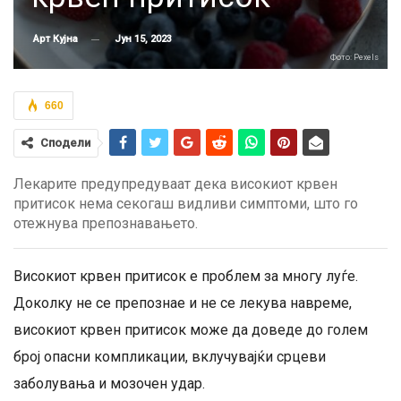
Јун 15, 2023
Арт Кујна
Фото: Pexels
660
Сподели
Лекарите предупредуваат дека високиот крвен
притисок нема секогаш видливи симптоми, што го
отежнува препознавањето.
Високиот крвен притисок е проблем за многу луѓе.
Доколку не се препознае и не се лекува навреме,
високиот крвен притисок може да доведе до голем
број опасни компликации, вклучувајќи срцеви
заболувања и мозочен удар.