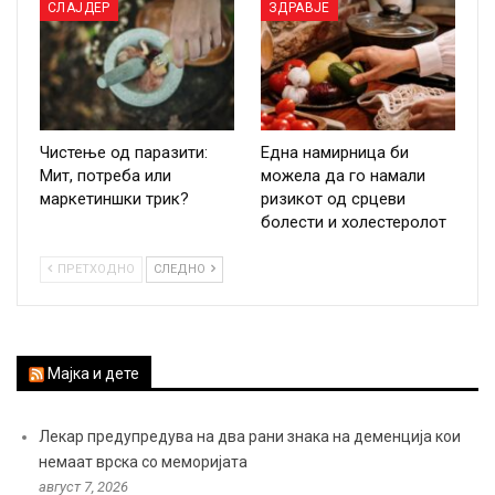
СЛАЈДЕР
ЗДРАВЈЕ
Чистење од паразити:
Една намирница би
Мит, потреба или
можела да го намали
маркетиншки трик?
ризикот од срцеви
болести и холестеролот
ПРЕТХОДНО
СЛЕДНО
Мајка и дете
Лекар предупредува на два рани знака на деменција кои
немаат врска со меморијата
август 7, 2026