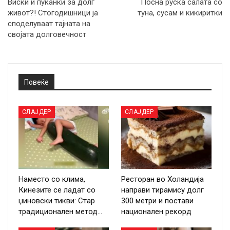
Виски и пуканки за долг
Посна руска салата со
живот?! Стогодишници ја
туна, сусам и кикиритки
споделуваат тајната на
својата долговечност
Повеќе
СЛАЈДЕР
СЛАЈДЕР
Наместо со клима,
Ресторан во Холандија
Кинезите се ладат со
направи тирамису долг
џиновски тикви: Стар
300 метри и постави
традиционален метод…
национален рекорд