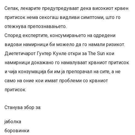
Сепак, лекарите предупредуваат дека високиот крвен
притисок нема секогаш видливи симптоми, што го
отежнува препознавањето.
Според експертите, консумирањето на одредени
видови намирници би можело да го намали ризикот.
Диететичарот Гунтер Кунле откри за The Sun кои
намирници докажано го намалуваат крвниот притисок
и чија конзумација би им ја препорачал на сите, а не
само на оние кои имаат проблеми со крвниот
притисок.
Станува збор за:
јаболка
боровинки