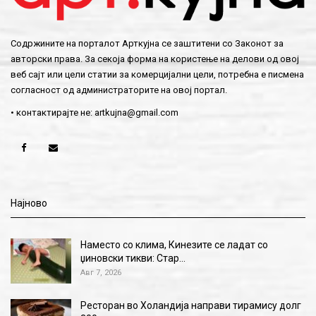
Содржините на порталот Арткујна се заштитени со Законот за
авторски права. За секоја форма на користење на делови од овој
веб сајт или цели статии за комерцијални цели, потребна е писмена
согласност од администраторите на овој портал.
• контактирајте не:
artkujna@gmail.com
Најново
Наместо со клима, Кинезите се ладат со
џиновски тикви: Стар…
Авг 7, 2026
Ресторан во Холандија направи тирамису долг