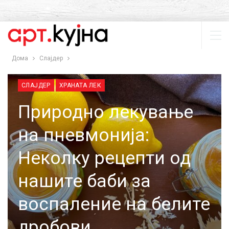
Дома
Слајдер
СЛАЈДЕР
ХРАНАТА ЛЕК
Природно лекување
на пневмонија:
Неколку рецепти од
нашите баби за
воспаление на белите
дробови