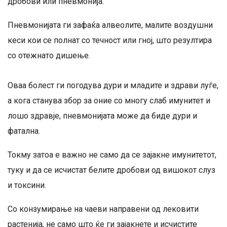
дробови или пневмонија.
Пневмонијата ги зафаќа алвеолите, малите воздушни
кеси кои се полнат со течност или гној, што резултира
со отежнато дишење.
Оваа болест ги погодува дури и младите и здрави луѓе,
а кога станува збор за оние со многу слаб имунитет и
лошо здравје, пневмонијата може да биде дури и
фатална.
Токму затоа е важно не само да се зајакне имунитетот,
туку и да се исчистат белите дробови од вишокот слуз
и токсини.
Со конзумирање на чаеви направени од лековити
растенија, не само што ќе ги зајакнете и исчистите