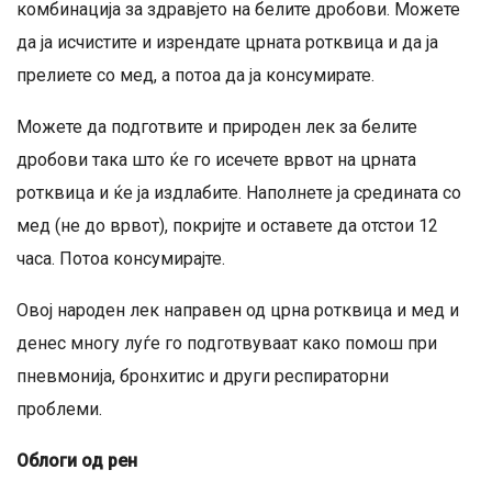
комбинација за здравјето на белите дробови. Можете
да ја исчистите и изрендате црната ротквица и да ја
прелиете со мед, а потоа да ја консумирате.
Можете да подготвите и природен лек за белите
дробови така што ќе го исечете врвот на црната
ротквица и ќе ја издлабите. Наполнете ја средината со
мед (не до врвот), покријте и оставете да отстои 12
часа. Потоа консумирајте.
Овој народен лек направен од црна ротквица и мед и
денес многу луѓе го подготвуваат како помош при
пневмонија, бронхитис и други респираторни
проблеми.
Облоги од рен