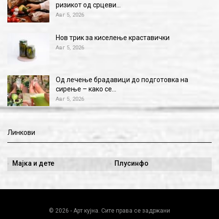
ризикот од срцеви…
Авг 5, 2026
Нов трик за киселење краставички
Авг 5, 2026
Од лечење брадавици до подготовка на
сирење – како се…
Авг 5, 2026
Линкови
Мајка и дете
Плусинфо
© 2026 - Арт кујна. Сите права се задржани