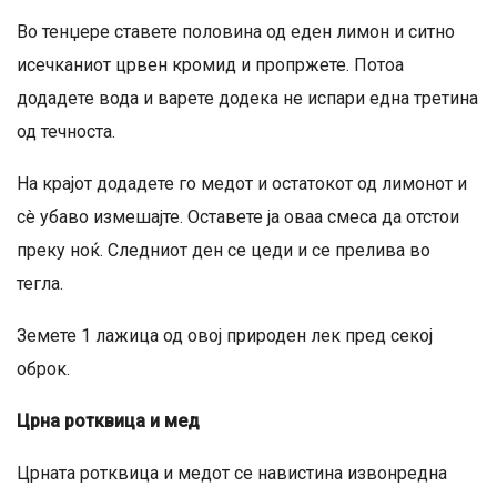
Во тенџере ставете половина од еден лимон и ситно
исечканиот црвен кромид и пропржете. Потоа
додадете вода и варете додека не испари една третина
од течноста.
На крајот додадете го медот и остатокот од лимонот и
сè убаво измешајте. Оставете ја оваа смеса да отстои
преку ноќ. Следниот ден се цеди и се прелива во
тегла.
Земете 1 лажица од овој природен лек пред секој
оброк.
Црна ротквица и мед
Црната ротквица и медот се навистина извонредна