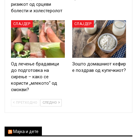
ризикот од срцеви
болести и холестеролот
СЛАЈДЕР
СЛАЈДЕР
Од лечење брадавици
Зошто домашниот кефир
до подготовка на
е поздрав од купечкиот?
сирење – како се
користи „млекото“ од
смокви?
ПРЕТХОДНО
СЛЕДНО
Мајка и дете