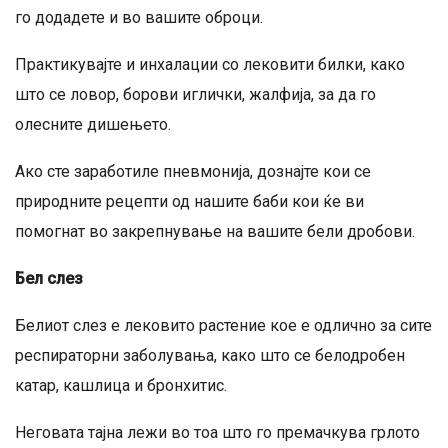
го додадете и во вашите оброци.
Практикувајте и инхалации со лековити билки, како
што се ловор, борови иглички, жалфија, за да го
олесните дишењето.
Ако сте заработиле пневмонија, дознајте кои се
природните рецепти од нашите баби кои ќе ви
помогнат во закрепнување на вашите бели дробови.
Бел слез
Белиот слез е лековито растение кое е одлично за сите
респираторни заболувања, како што се белодробен
катар, кашлица и бронхитис.
Неговата тајна лежи во тоа што го премачкува грлото