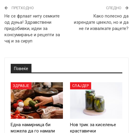
ПРЕТХОДНО
СЛЕДНО
Не се фрлаат ниту семките
Како полесно да
од дуња! Здравствени
изрендате цвекло, но и да
придобивки, идеи за
не ги извалкате рацете?
консумирање и рецепти за
чај и за сируп
Повеќе
ЗДРАВЈЕ
СЛАЈДЕР
Една намирница би
Нов трик за киселење
можела да го намали
краставички