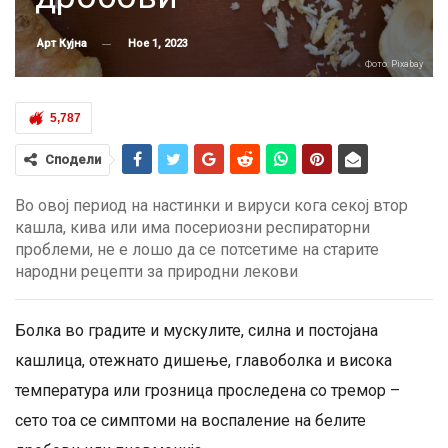
Ное 1, 2023
Арт Кујна
Фото: Pixabay
5,787
Сподели
Во овој период на настинки и вируси кога секој втор
кашла, кива или има посериозни респираторни
проблеми, не е лошо да се потсетиме на старите
народни рецепти за природни лекови
Болка во градите и мускулите, силна и постојана
кашлица, отежнато дишење, главоболка и висока
температура или грозница проследена со тремор –
сето тоа се симптоми на воспаление на белите