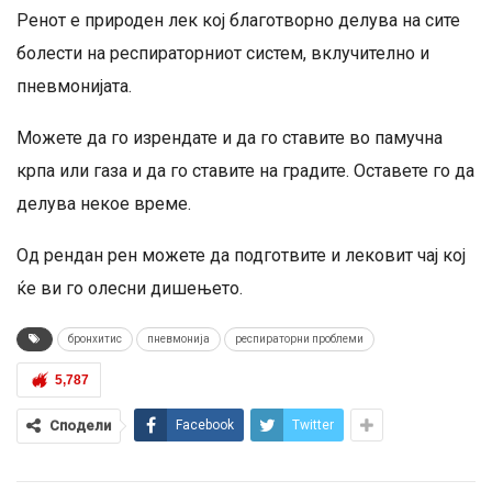
Ренот е природен лек кој благотворно делува на сите
болести на респираторниот систем, вклучително и
пневмонијата.
Можете да го изрендате и да го ставите во памучна
крпа или газа и да го ставите на градите. Оставете го да
делува некое време.
Од рендан рен можете да подготвите и лековит чај кој
ќе ви го олесни дишењето.
бронхитис
пневмонија
респираторни проблеми
5,787
Сподели
Facebook
Twitter