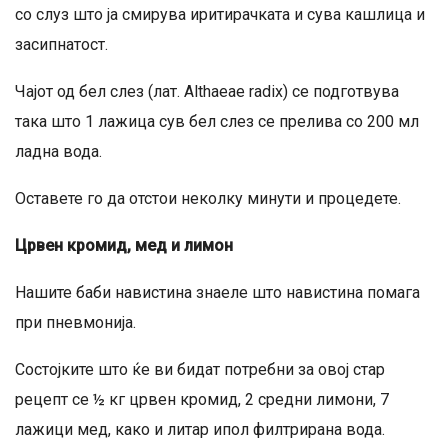
со слуз што ја смирува иритирачката и сува кашлица и
засипнатост.
Чајот од бел слез (лат. Althaeae radix) се подготвува
така што 1 лажица сув бел слез се прелива со 200 мл
ладна вода.
Оставете го да отстои неколку минути и процедете.
Црвен кромид, мед и лимон
Нашите баби навистина знаеле што навистина помага
при пневмонија.
Состојките што ќе ви бидат потребни за овој стар
рецепт се ½ кг црвен кромид, 2 средни лимони, 7
лажици мед, како и литар ипол филтрирана вода.