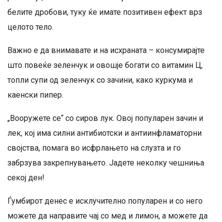
белите дробови, туку ќе имате позитивен ефект врз
целото тело.
Важно е да внимавате и на исхраната – консумирајте
што повеќе зеленчук и овошје богати со витамин Ц,
топли супи од зеленчук со зачини, како куркума и
каенски пипер.
„Вооружете се“ со сиров лук. Овој популарен зачин и
лек, кој има силни антибиотски и антиинфламаторни
својства, помага во исфрлањето на слузта и го
забрзува закрепнувањето. Јадете неколку чешниња
секој ден!
Ѓумбирот денес е исклучително популарен и со него
можете да направите чај со мед и лимон, а можете да