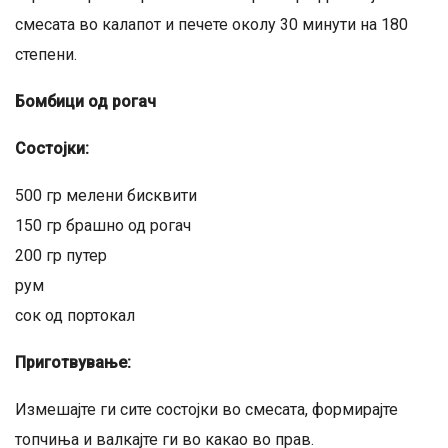
смесата во калапот и печете околу 30 минути на 180
степени.
Бомбици од рогач
Состојки:
500 гр мелени бисквити
150 гр брашно од рогач
200 гр путер
рум
сок од портокал
Приготвување:
Измешајте ги сите состојки во смесата, формирајте
топчиња и валкајте ги во какао во прав.