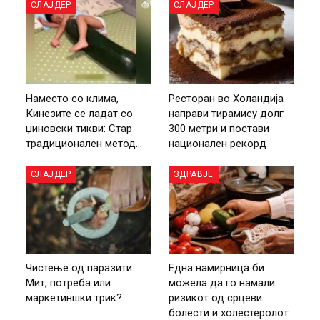
СЛАЈДЕР
СЛАЈДЕР
Наместо со клима,
Ресторан во Холандија
Кинезите се ладат со
направи тирамису долг
џиновски тикви: Стар
300 метри и постави
традиционален метод…
национален рекорд
СЛАЈДЕР
ЗДРАВЈЕ
Чистење од паразити:
Една намирница би
Мит, потреба или
можела да го намали
маркетиншки трик?
ризикот од срцеви
болести и холестеролот