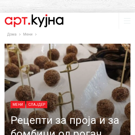
Дома
Мени
МЕНИ
СЛАЈДЕР
Рецепти за проја и за
бомбици од рогач