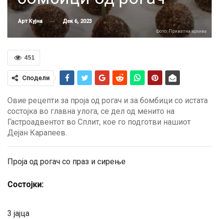
Дек 6, 2023
Арт Кујна
Фото: Приватна архива
451
Сподели
Овие рецепти за проја од рогач и за бомбици со истата
состојка во главна улога, се дел од менито на
Гастроадвентот во Сплит, кое го подготви нашиот
Дејан Карапеев.
Проја од рогач со праз и сирење
Состојки:
3 јајца