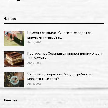
Најново
Наместо со клима, Кинезите се ладат со
џиновски тикви: Стар…
Авг 7, 2026
Ресторан во Холандија направи тирамису долг
300 метри и…
Авг 7, 2026
Чистење од паразити: Мит, потреба или
маркетиншки трик?
Авг 6, 2026
Линкови