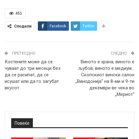
451
Сподели
Facebook
Twitter
ПРЕТХОДНО
СЛЕДНО
Костените може да се
Виното е храна, виното е
чуваат до три месеци без
љубов, виното е медиум…
да се расипат, да се
Скопскиот вински салон
исушат или да го загубат
„Винодонија“ на 8-ми и 9-ти
вкусот
декември ве чека во
„Мериот“
Повеќе