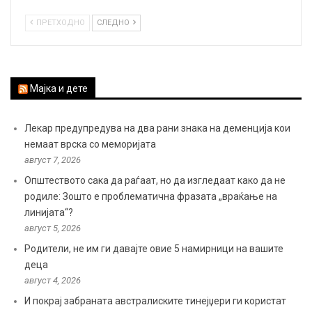
ПРЕТХОДНО
СЛЕДНО
Мајка и дете
Лекар предупредува на два рани знака на деменција кои
немаат врска со меморијата
август 7, 2026
Општеството сака да раѓаат, но да изгледаат како да не
родиле: Зошто е проблематична фразата „враќање на
линијата“?
август 5, 2026
Родители, не им ги давајте овие 5 намирници на вашите
деца
август 4, 2026
И покрај забраната австралиските тинејџери ги користат