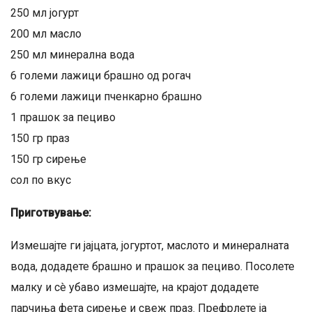
250 мл јогурт
200 мл масло
250 мл минерална вода
6 големи лажици брашно од рогач
6 големи лажици пченкарно брашно
1 прашок за пециво
150 гр праз
150 гр сирење
сол по вкус
Приготвување:
Измешајте ги јајцата, јогуртот, маслото и минералната
вода, додадете брашно и прашок за пециво. Посолете
малку и сè убаво измешајте, на крајот додадете
парчиња фета сирење и свеж праз. Префрлете ја