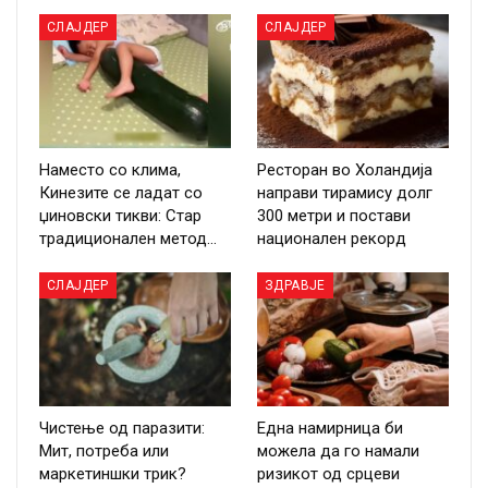
СЛАЈДЕР
СЛАЈДЕР
Наместо со клима,
Ресторан во Холандија
Кинезите се ладат со
направи тирамису долг
џиновски тикви: Стар
300 метри и постави
традиционален метод…
национален рекорд
СЛАЈДЕР
ЗДРАВЈЕ
Чистење од паразити:
Една намирница би
Мит, потреба или
можела да го намали
маркетиншки трик?
ризикот од срцеви