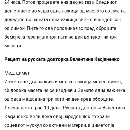
24 часа. Потоа процедете низ двојна газа. Следниот
ден ставете во чаша една лажица од маслото со лук, па
додадете во чашата една лажица свежо исцеден сок
од лимон. Пијте го ова половина час пред оброците.
Земајте ја терапијата три пати на ден во текот на три
месеци.
Рецепт на руската докторка Валентина Касјаненко
Мед, цимет
Измешајте две лажички мед со лажица мелен цимет,
сè додека масата не се изедначи. Земете една лажичка
од оваа мешавина три пати на ден пред оброците.
Лекувањето трае 10 дена. Руската докторка Валентина
Касјаненко вели дека овој народен лек го храни
срцевиот мускул со активни материи, а циметот ја