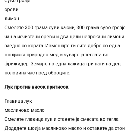
Суво грозје
ореви
лимон
Смелете 300 грама суви кајсии, 300 грама суво грозје,
чаша исчистени ореви и два цели непрскани лимони
заедно со кората. Измешајте ги сите добро со една
шолјичка природен мед и чувајте ја теглата во
фрижидер. Земајте по една лажица три пати на ден,
половина час пред оброците.
Лук против висок притисок
Главица лук
маслиново масло
Смелете главица лук и ставете ја смесата во тегла.
Додадете шолја маслиново масло и оставете да стои