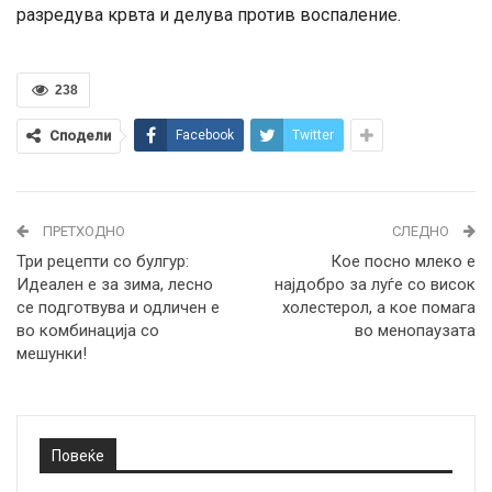
разредува крвта и делува против воспаление.
238
Сподели
Facebook
Twitter
ПРЕТХОДНО
СЛЕДНО
Три рецепти со булгур:
Кое посно млеко е
Идеален е за зима, лесно
најдобро за луѓе со висок
се подготвува и одличен е
холестерол, а кое помага
во комбинација со
во менопаузата
мешунки!
Повеќе