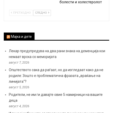
болести и холестеролот
ПРЕТХОДНО
СЛЕДНО
Мајка и дете
Лекар предупредува на два рани знака на деменција кои
немаат врска со меморијата
август 7, 2026
Општеството сака да раѓаат, но да изгледаат како да не
родиле: Зошто е проблематична фразата „враќање на
линијата“?
август 5, 2026
Родители, не им ги давајте овие 5 намирници на вашите
деца
август 4, 2026