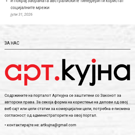
И покрај забраната австралиските тинејџери ги користат
социјалните мрежи
јули 31, 2026
ЗА НАС
Содржините на порталот Арткујна се заштитени со Законот за
авторски права. За секоја форма на користење на делови од овој
веб сајт или цели статии за комерцијални цели, потребна е писмена
согласност од администраторите на овој портал.
• контактирајте не:
artkujna@gmail.com