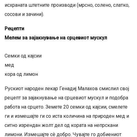
исхраната штетните производи (мрсно, солено, слатко,
сосови и зачини).
Рецепти
Мелем за зајакнување на срцевиот мускул
Семки од кајсии
мед
кора од лимон
Рускиот народен лекар Генадиј Малахов смислил свој
рецепт за зајакнување на срцевиот мускул и подобра
работа на срцето. Земете 20 семки од кајсии, смелете
ги и измешајте ги со иста количина на природен мед и
ситно изрендан жолт дел од кората на непрскани
лимони. Измешајте сѐ добро. Чувајте го добиениот