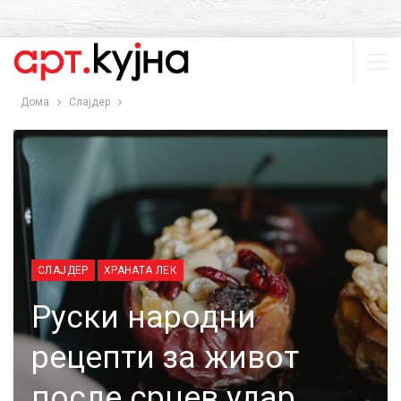
Дома
Слајдер
СЛАЈДЕР
ХРАНАТА ЛЕК
Руски народни
рецепти за живот
после срцев удар