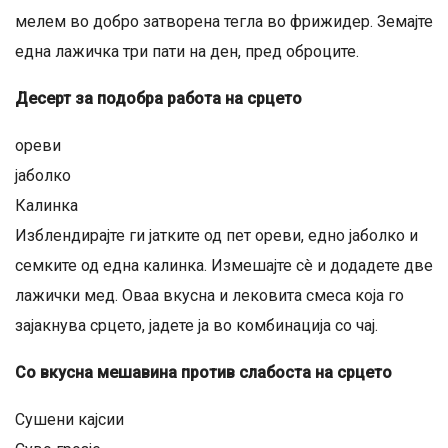
мелем во добро затворена тегла во фрижидер. Земајте
една лажичка три пати на ден, пред оброците.
Десерт за подобра работа на срцето
ореви
јаболко
Калинка
Изблендирајте ги јатките од пет ореви, едно јаболко и
семките од една калинка. Измешајте сè и додадете две
лажички мед. Оваа вкусна и лековита смеса која го
зајакнува срцето, јадете ја во комбинација со чај.
Со вкусна мешавина против слабоста на срцето
Сушени кајсии