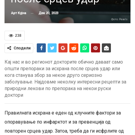
Дек 20, 2023
Арт Кујна
Фото: Pexels
238
Сподели
Кај нас и во регионот докторите обично даваат само
општи препораки за исхрана после срцев удар или
кога станува збор за некое друго сериозно
заболување. Најдовме неколку интересни рецепти за
природни лекови по препорака на некои руски
доктори
Правилната исхрана е еден од клучните фактори за
опоравување по инфарктот и за превенција од
повторен срцев удар. Затоа, треба да ги исфрлите од