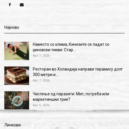
Најново
Наместо со клима, Кинезите се ладат со
џиновски тикви: Стар…
Авг 7, 2026
Ресторан во Холандија направи тирамису долг
300 метри и…
Авг 7, 2026
Чистење од паразити: Мит, потреба или
маркетиншки трик?
Авг 6, 2026
Линкови