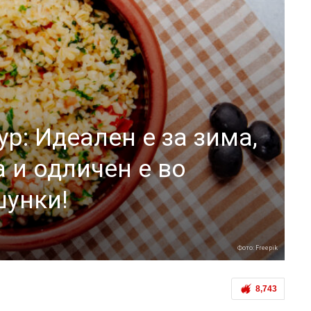
ур: Идеален е за зима,
 и одличен е во
шунки!
Фото: Freepik
8,743