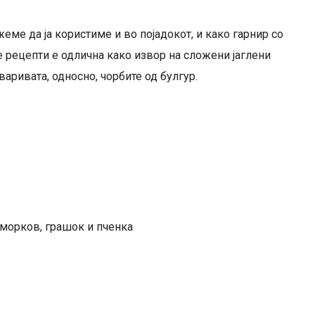
ме да ја користиме и во појадокот, и како гарнир со
те рецепти е одлична како извор на сложени јаглени
варивата, односно, чорбите од булгур.
 морков, грашок и пченка