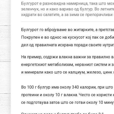
Булгурот е разновидна намирница, така што може
зеленчук, но и како вариво од булгур. Во летни
хидрати во салатите, а за зима се препорачливи 
Булгурот го вбројуваме во житарките, а претст
Покрупен е во однос на кускусот кој пак се доб
дел од правилната исхрана поради своите нутри
На пример, содржи влакна важни за правилно в
енергетскиот метаболизам, нервниот систем и за
и минерали како што се калциум, железо, цинк 
Во 100 г булгур има околу 340 калории, при што 
протеини и околу 10 г влакна. Често се користи
се подготвува затоа што се готви околу 10 мину