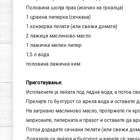
Половина шолја праз (исечен на тркалца)
1 црвена пиперка (сечкана)
1 конзерва пелати (или свежи домати)
2 лажици маслиново масло
1 лажичка мелен пипер
1,5 л вода
половина лажичка ким
Приготвување:
Исплакнете ја леќата под ладна вода, а потоа свар
Прелијте го булгурот со врела вода и оставете д
На загреано маслиново масло, пропржете ги кро
морковите, пиперката и празот и оставете да вр
Потоа додадете сечкани пелати (или свежи домат
Додадете ги леќата и булгурот и варете сѐ заед