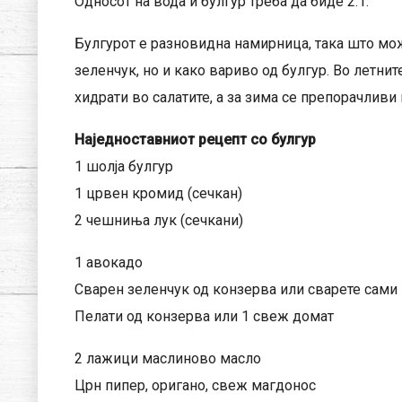
Односот на вода и булгур треба да биде 2:1.
Булгурот е разновидна намирница, така што може
зеленчук, но и како вариво од булгур. Во летни
хидрати во салатите, а за зима се препорачливи 
Наједноставниот рецепт со булгур
1 шолја булгур
1 црвен кромид (сечкан)
2 чешниња лук (сечкани)
1 авокадо
Сварен зеленчук од конзерва или сварете сами
Пелати од конзерва или 1 свеж домат
2 лажици маслиново масло
Црн пипер, оригано, свеж магдонос