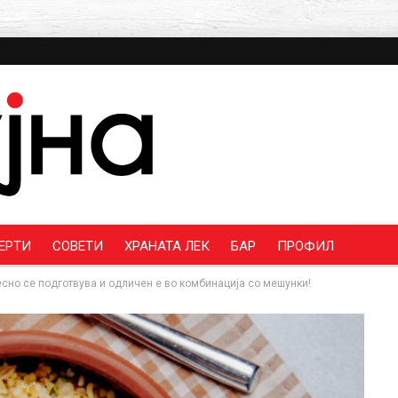
ЕРТИ
СОВЕТИ
ХРАНАТА ЛЕК
БАР
ПРОФИЛ
лесно се подготвува и одличен е во комбинација со мешунки!