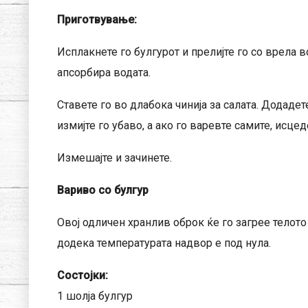
Приготвување:
Исплакнете го булгурот и прелијте го со врела во
апсорбира водата.
Ставете го во длабока чинија за салата. Додадет
измијте го убаво, а ако го варевте самите, исцеде
Измешајте и зачинете.
Вариво со булгур
Овој одличен хранлив оброк ќе го загрее телот
додека температурата надвор е под нула.
Состојки:
1 шолја булгур