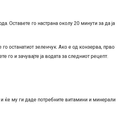
да. Оставете го настрана околу 20 минути за да ја
е го останатиот зеленчук. Ако е од конзерва, прво
те го и зачувајте ја водата за следниот рецепт.
о и ќе му ги даде потребните витамини и минерали