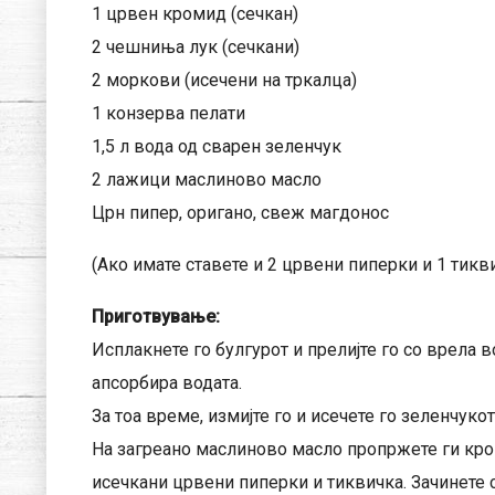
1 црвен кромид (сечкан)
2 чешниња лук (сечкани)
2 моркови (исечени на тркалца)
1 конзерва пелати
1,5 л вода од сварен зеленчук
2 лажици маслиново масло
Црн пипер, оригано, свеж магдонос
(Ако имате ставете и 2 црвени пиперки и 1 тикв
Приготвување:
Исплакнете го булгурот и прелијте го со врела во
апсорбира водата.
За тоа време, измијте го и исечете го зеленчукот
На загреано маслиново масло пропржете ги кром
исечкани црвени пиперки и тиквичка. Зачинете с