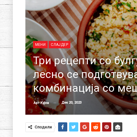
МЕНИ
СЛАЈДЕР
Три рецепти со булг
лесно се подготвува
комбинација со ме
Дек 20, 2023
Арт Кујна
Сподели