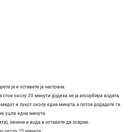
ете ја и оставете ја настрана.
а стои околу 20 минути додека не ја апсорбира водата.
мидот и лукот околу една минута, а потоа додадете ги
ие уште една минута.
и), зачини и вода и оставете да зоврие.
но околу 15 минути.