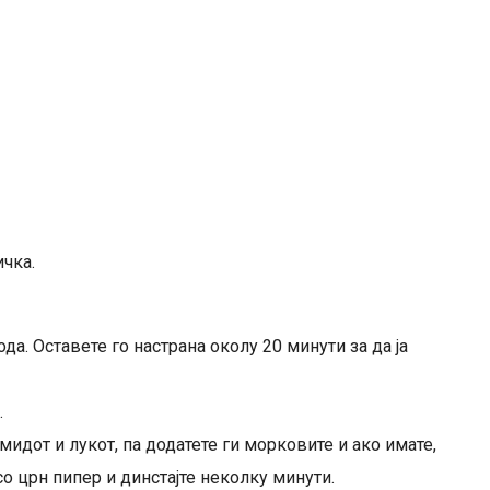
ичка.
да. Оставете го настрана околу 20 минути за да ја
.
идот и лукот, па додатете ги морковите и ако имате,
о црн пипер и динстајте неколку минути.