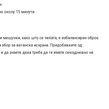
и.
но околу 15 минути.
и мешунки, како што се леќата, е избалансиран оброк
а збор за веганска исхрана. Придобивките од
е да знаете дека треба да ги имате секојдневно на