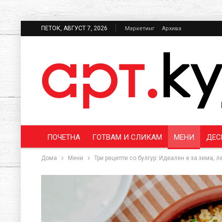
ПЕТОК, АВГУСТ 7, 2026
Маркетинг
Архива
ПОЧЕТНА
ГОТВАМ И СЛИКАМ
МЕНИ
ДЕС
Дома
Мени
Три рецепти со булгур: Идеален е за зима, 