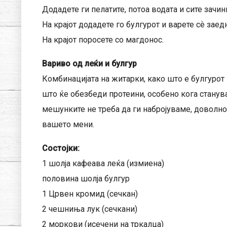
Додадете ги пелатите, потоа водата и сите зачин
На крајот додадете го булгурот и варете сѐ заед
На крајот поросете со магдонос.
Вариво од леќи и булгур
Комбинацијата на житарки, како што е булгурот 
што ќе обезбеди протеини, особено кога станув
мешунките не треба да ги набројуваме, доволно 
вашето мени.
Состојки:
1 шолја кафеава леќа (измиена)
половина шолја булгур
1 Црвен кромид (сечкан)
2 чешниња лук (сечкани)
2 моркови (исечени на тркалца)