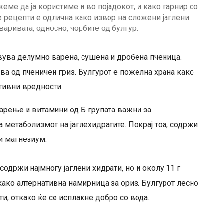
ме да ја користиме и во појадокот, и како гарнир со
те рецепти е одлична како извор на сложени јаглени
варивата, односно, чорбите од булгур.
авува делумно варена, сушена и дробена пченица.
ива од пченичен гриз. Булгурот е пожелна храна како
тивни вредности.
арење и витамини од Б групата важни за
 метаболизмот на јаглехидратите. Покрај тоа, содржи
и магнезиум.
содржи најмногу јаглени хидрати, но и околу 11 г
 како алтернативна намирница за ориз. Булгурот лесно
ти, откако ќе се исплакне добро со вода.