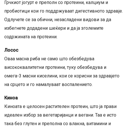
Грчкиот јогурт е преполн со протеини, калциум и
пробиотици кои го поддржуваат дигестивното здравје.
Одлучете се за обични, незасладени видови за да
избегнете додадени шеќери и да ја зголемите
содржината на протеини.
Лосос
Оваа масна риба не само што обезбедува
висококвалитетни протеини, туку обезбедува и
омега-3 масни киселини, кои се корисни за здравјето
на срцето и го намалуваат воспалението.
Киноа
Киноата е целосен растителен протеин, што ја прави
идеален избор за вегетаријанци и вегани. Таа е исто
така без глутен и преполна со влакна, витамини и