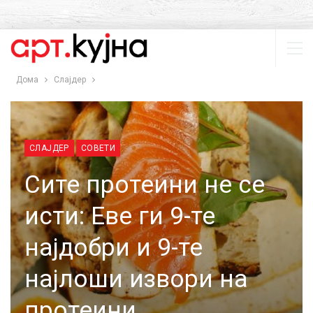
Дома
Слајдер
СЛАЈДЕР
СОВЕТИ
Сите протеини не се
исти: Еве ги 9-те
најдобри и 9-те
најлоши извори на
протеини