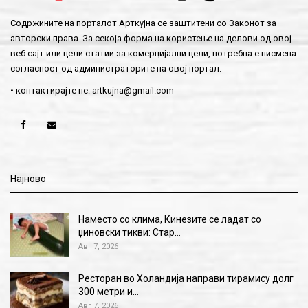
Содржините на порталот Арткујна се заштитени со Законот за
авторски права. За секоја форма на користење на делови од овој
веб сајт или цели статии за комерцијални цели, потребна е писмена
согласност од администраторите на овој портал.
• контактирајте не:
artkujna@gmail.com
Најново
Наместо со клима, Кинезите се ладат со
џиновски тикви: Стар…
Авг 7, 2026
Ресторан во Холандија направи тирамису долг
300 метри и…
Авг 7, 2026