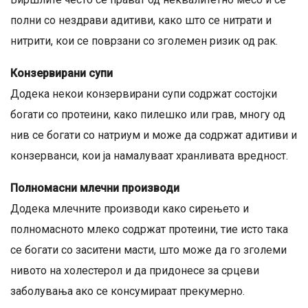
полни со нездрави адитиви, како што се нитрати и
нитрити, кои се поврзани со зголемен ризик од рак.
Конзервирани супи
Додека некои конзервирани супи содржат состојки
богати со протеини, како пилешко или грав, многу од
нив се богати со натриум и може да содржат адитиви и
конзерванси, кои ја намалуваат хранливата вредност.
Полномасни млечни производи
Додека млечните производи како сирењето и
полномасното млеко содржат протеини, тие исто така
се богати со заситени масти, што може да го зголеми
нивото на холестерол и да придонесе за срцеви
заболувања ако се консумираат прекумерно.