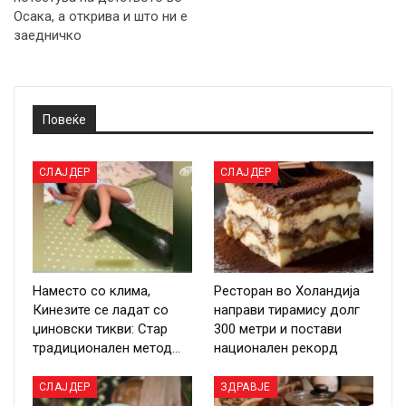
Осака, а открива и што ни е
заедничко
Повеќе
СЛАЈДЕР
СЛАЈДЕР
Наместо со клима,
Ресторан во Холандија
Кинезите се ладат со
направи тирамису долг
џиновски тикви: Стар
300 метри и постави
традиционален метод…
национален рекорд
СЛАЈДЕР
ЗДРАВЈЕ