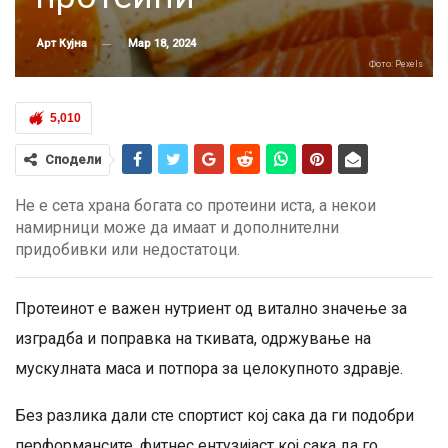
Мар 18, 2024
Арт Кујна
Фото: Pexels
5,010
Сподели
Не е сета храна богата со протеини иста, а некои
намирници може да имаат и дополнителни
придобивки или недостатоци.
Протеинот е важен нутриент од витално значење за
изградба и поправка на ткивата, одржување на
мускулната маса и потпора за целокупното здравје.
Без разлика дали сте спортист кој сака да ги подобри
перформансите, фитнес ентузијаст кој сака да го