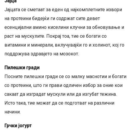
Јајца
Јајцата се сметаат за еден од најкомплетните извори
на протеини бидејќи ги содржат сите девет
есенцијални амино киселини клучни за обновување и
раст на мускулите. Покрај тоа, тие се богати со
витамини и минерали, вклучувајќи го и холинот, кој го
поддржува здравјето на мозокот.
Пилешки гради
Посните пилешки гради се со малку маснотии и богати
со протеини, што ги прави одличен избор за оние кои
сакаат да изградат мускули или да изгубат тежина.
Исто така, тие можат да се подготват на различни
начини.
Грчки јогурт