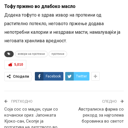
Тофу пржено во длабоко масло
Додека тофуто е здрав извор на протеини од
растително потекло, неговото пржење додава
непотребни калории и нездрави масти, намалувајќи ја
неговата хранлива вредност.
извори на протеини
протеини
5,010
Сподели
Facebook
Twitter
ПРЕТХОДНО
СЛЕДНО
Соја сос со маџун, суши со
Австралиска фарма со
кочански ориз: Јапонката
рекорд за најголема
Кјоко-сан, Скопје ја
боровинка во светот
потсетува на детството во