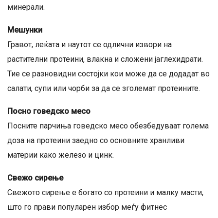
минерали.
Мешунки
Гравот, леќата и наутот се одлични извори на
растителни протеини, влакна и сложени јаглехидрати.
Тие се разновидни состојки кои може да се додадат во
салати, супи или чорби за да се зголемат протеините.
Посно говедско месо
Посните парчиња говедско месо обезбедуваат голема
доза на протеини заедно со основните хранливи
материи како железо и цинк.
Свежо сирење
Свежото сирење е богато со протеини и малку масти,
што го прави популарен избор меѓу фитнес