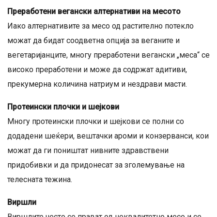
Преработени вегански алтернативи на месото
Иако алтернативите за месо од растително потекло
можат да бидат соодветна опција за веганите и
вегетаријанците, многу преработени вегански „меса“ се
високо преработени и може да содржат адитиви,
прекумерна количина натриум и нездрави масти.
Протеински плочки и шејкови
Многу протеински плочки и шејкови се полни со
додадени шеќери, вештачки ароми и конзерванси, кои
можат да ги поништат нивните здравствени
придобивки и да придонесат за зголемување на
телесната тежина.
Виршли
Виршлите често се прават од неквалитетно месо и се