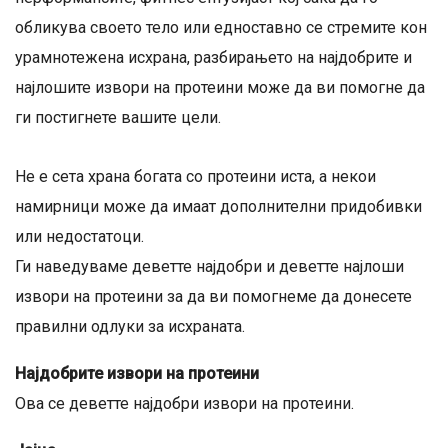
обликува своето тело или едноставно се стремите кон
урамнотежена исхрана, разбирањето на најдобрите и
најлошите извори на протеини може да ви помогне да
ги постигнете вашите цели.
Не е сета храна богата со протеини иста, а некои
намирници може да имаат дополнителни придобивки
или недостатоци.
Ги наведуваме деветте најдобри и деветте најлоши
извори на протеини за да ви помогнеме да донесете
правилни одлуки за исхраната.
Најдобрите извори на протеини
Ова се деветте најдобри извори на протеини.