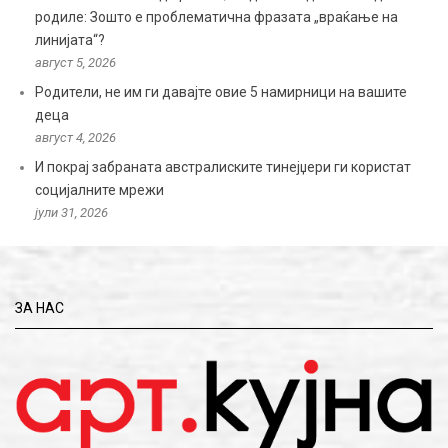
родиле: Зошто е проблематична фразата „враќање на
линијата“?
август 5, 2026
Родители, не им ги давајте овие 5 намирници на вашите
деца
август 4, 2026
И покрај забраната австралиските тинејџери ги користат
социјалните мрежи
јули 31, 2026
ЗА НАС