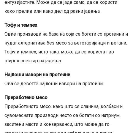
ентузијастите. Може да се јаде само, да се користи
како прелив или како дел од разни јадења.
Тофу и темпех
Овие производи на база на соја се богати со протеини и
нудат алтернатива без месо за вегетаријанци и вегани.
Тофу и темпех, исто така, може да се користат во
широк спектар на јадења.
Најлоши извори на протеини
Ова се деветте најлоши извори на протеини.
Преработено месо
Преработеното месо, како што се сланина, колбаси и
сувомеснати производи често се богати со натриум,
заситени масти и конзерванси, што може да го