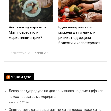
Чистење од паразити:
Една намирница би
Мит, потреба или
можела да го намали
маркетиншки трик?
ризикот од срцеви
болести и холестеролот
ПРЕТХОДНО
СЛЕДНО
Мајка и дете
Лекар предупредува на два рани знака на деменција кои
немаат врска со меморијата
август 7, 2026
Општеството сака да раѓаат, но да изгледаат како да не