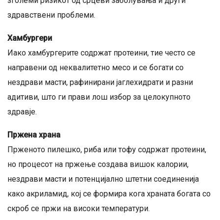
зголеми ризикот од срцеви заболувања и други
здравствени проблеми.
Хамбургери
Иако хамбургерите содржат протеини, тие често се
направени од неквалитетно месо и се богати со
нездрави масти, рафинирани јаглехидрати и разни
адитиви, што ги прави лош избор за целокупното
здравје.
Пржена храна
Прженото пилешко, риба или тофу содржат протеини,
но процесот на пржење создава вишок калории,
нездрави масти и потенцијално штетни соединенија
како акриламид, кој се формира кога храната богата со
скроб се пржи на високи температури.