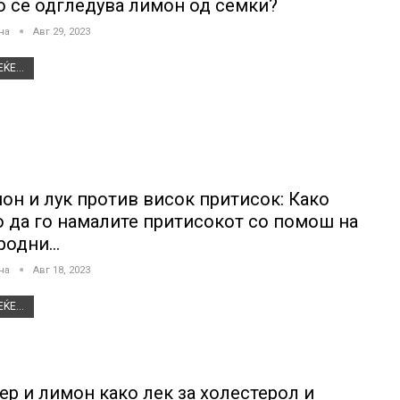
о се одгледува лимон од семки?
јна
Авг 29, 2023
ЌЕ...
он и лук против висок притисок: Како
о да го намалите притисокот со помош на
родни…
јна
Авг 18, 2023
ЌЕ...
ер и лимон како лек за холестерол и