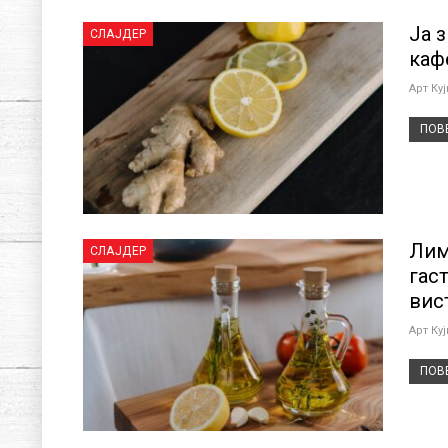
Ја 
СЛАЈДЕР
каф
Арт Ку
ПОВЕ
Лим
СЛАЈДЕР
гас
вис
Арт Ку
ПОВЕ