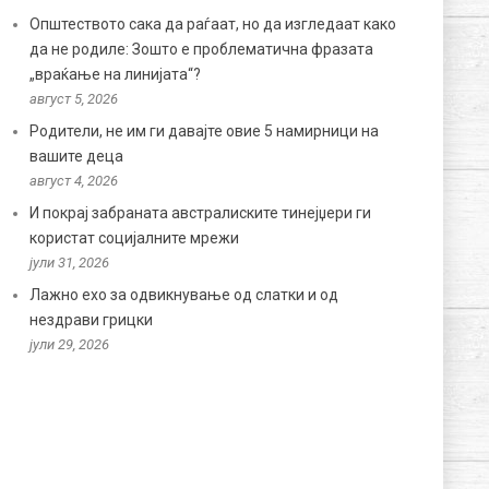
Општеството сака да раѓаат, но да изгледаат како
да не родиле: Зошто е проблематична фразата
„враќање на линијата“?
август 5, 2026
Родители, не им ги давајте овие 5 намирници на
вашите деца
август 4, 2026
И покрај забраната австралиските тинејџери ги
користат социјалните мрежи
јули 31, 2026
Лажно ехо за одвикнување од слатки и од
нездрави грицки
јули 29, 2026