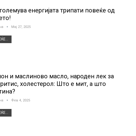
зголемува енергијата трипати повеќе од
ето!
јна
Мај 27, 2025
ЌЕ...
он и маслиново масло, народен лек за
тритис, холестерол: Што е мит, а што
тина?
јна
Фев 4, 2025
ЌЕ...