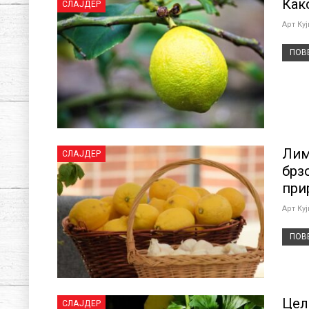
Как
СЛАЈДЕР
Арт Ку
ПОВЕ
Лим
СЛАЈДЕР
брз
при
Арт Ку
ПОВЕ
Цел
СЛАЈДЕР