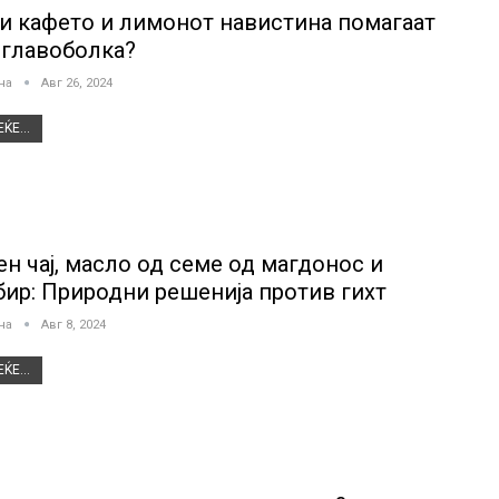
и кафето и лимонот навистина помагаат
 главоболка?
јна
Авг 26, 2024
ЌЕ...
ен чај, масло од семе од магдонос и
бир: Природни решенија против гихт
јна
Авг 8, 2024
ЌЕ...