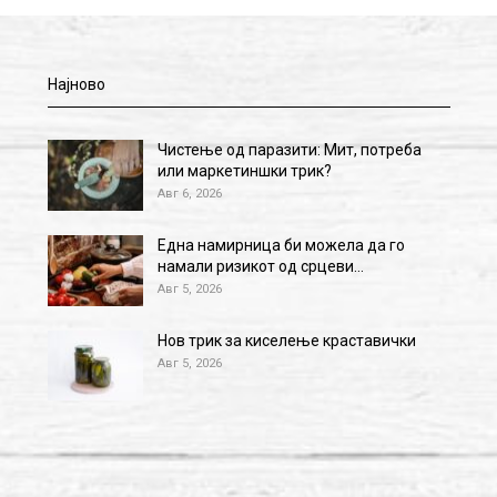
Најново
Чистење од паразити: Мит, потреба
или маркетиншки трик?
Авг 6, 2026
Една намирница би можела да го
намали ризикот од срцеви…
Авг 5, 2026
Нов трик за киселење краставички
Авг 5, 2026