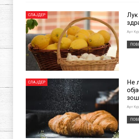
Лук
СЛАЈДЕР
здр
Арт Ку
ПОВЕ
Не 
СЛАЈДЕР
обј
зош
Арт Ку
ПОВЕ