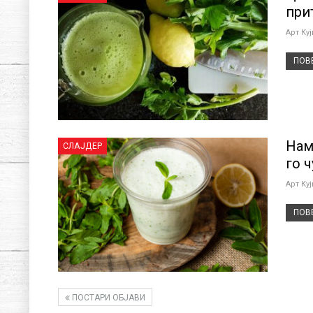
при
Арт Ку
ПОВЕ
Нам
СЛАЈДЕР
го 
Арт Ку
ПОВЕ
ПОСТАРИ ОБЈАВИ