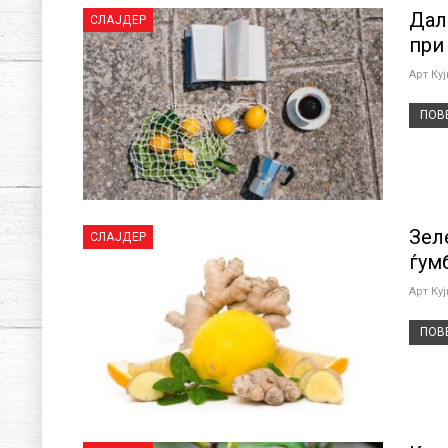
Дал
СЛАЈДЕР
при
Арт Ку
ПОВЕ
Зел
СЛАЈДЕР
ѓум
Арт Ку
ПОВЕ