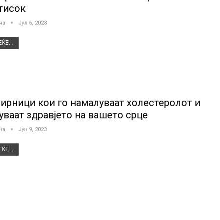
тисок
јна
Јул 6, 2023
ЌЕ...
ирници кои го намалуваат холестеролот и
чуваат здравјето на вашето срце
јна
Јун 9, 2023
ЌЕ...