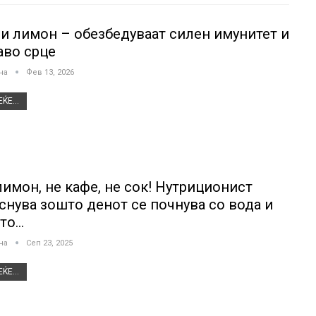
 и лимон – обезбедуваат силен имунитет и
аво срце
јна
Фев 13, 2026
ЌЕ...
лимон, не кафе, не сок! Нутриционист
аснува зошто денот се почнува со вода и
то…
јна
Сеп 23, 2025
ЌЕ...