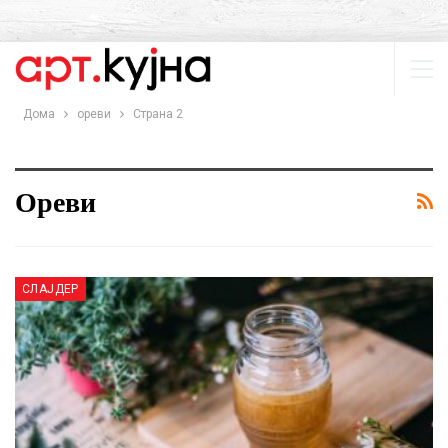
Дома
ореви
Страна 2
Ореви
СЛАЈДЕР