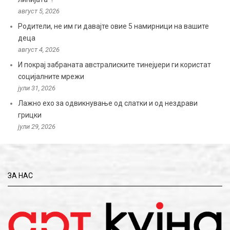
август 5, 2026
Родители, не им ги давајте овие 5 намирници на вашите
деца
август 4, 2026
И покрај забраната австралиските тинејџери ги користат
социјалните мрежи
јули 31, 2026
Лажно ехо за одвикнување од слатки и од нездрави
грицки
јули 29, 2026
ЗА НАС