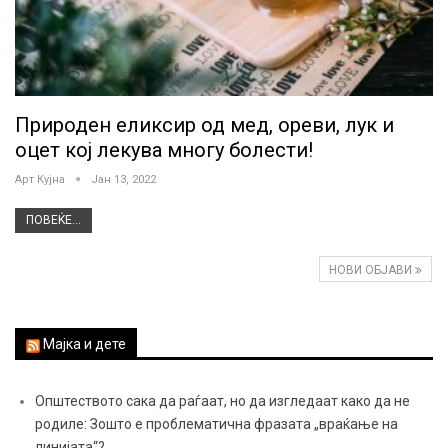
Природен еликсир од мед, ореви, лук и
оцет кој лекува многу болести!
Арт Кујна
Јан 13, 2022
ПОВЕЌЕ...
НОВИ ОБЈАВИ
Мајка и дете
Општеството сака да раѓаат, но да изгледаат како да не
родиле: Зошто е проблематична фразата „враќање на
линијата“?