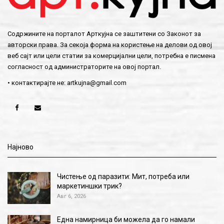
Содржините на порталот Арткујна се заштитени со Законот за
авторски права. За секоја форма на користење на делови од овој
веб сајт или цели статии за комерцијални цели, потребна е писмена
согласност од администраторите на овој портал.
• контактирајте не:
artkujna@gmail.com
Најново
Чистење од паразити: Мит, потреба или
маркетиншки трик?
Авг 6, 2026
Една намирница би можела да го намали