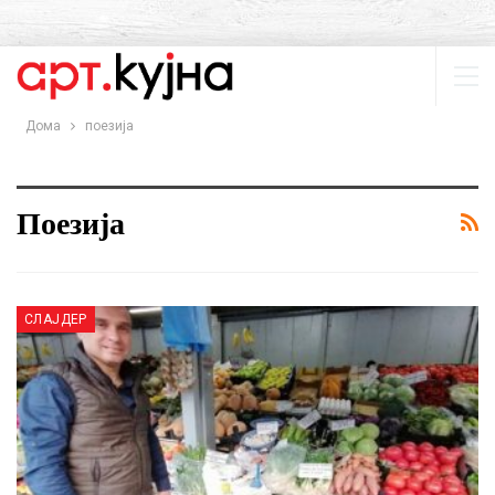
Дома
поезија
Поезија
СЛАЈДЕР