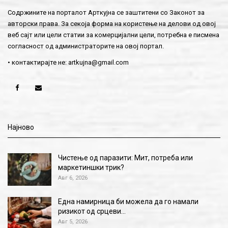
Содржините на порталот Арткујна се заштитени со Законот за
авторски права. За секоја форма на користење на делови од овој
веб сајт или цели статии за комерцијални цели, потребна е писмена
согласност од администраторите на овој портал.
• контактирајте не:
artkujna@gmail.com
Најново
Чистење од паразити: Мит, потреба или
маркетиншки трик?
Авг 6, 2026
Една намирница би можела да го намали
ризикот од срцеви…
Авг 5, 2026