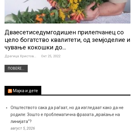
Дваесетиседумгодишен прилепчанец со
цело богатство квалитети, од земјоделие и
чување кокошки до…
Драгица Христова
Окт 25, 2022
ПОВЕЌЕ...
Мајка и дете
Општеството сака да раѓаат, но да изгледаат како да не
родиле: Зошто е проблематична фразата „враќање на
линијата“?
август 5, 2026