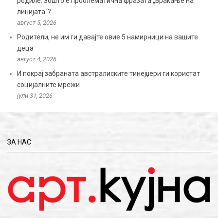
родиле: Зошто е проблематична фразата „враќање на
линијата“?
август 5, 2026
Родители, не им ги давајте овие 5 намирници на вашите
деца
август 4, 2026
И покрај забраната австралиските тинејџери ги користат
социјалните мрежи
јули 31, 2026
ЗА НАС