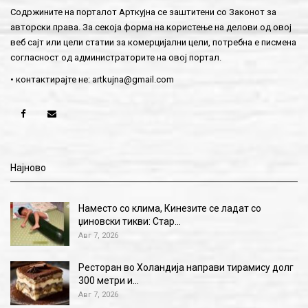
Содржините на порталот Арткујна се заштитени со Законот за
авторски права. За секоја форма на користење на делови од овој
веб сајт или цели статии за комерцијални цели, потребна е писмена
согласност од администраторите на овој портал.
• контактирајте не:
artkujna@gmail.com
Најново
Наместо со клима, Кинезите се ладат со
џиновски тикви: Стар…
Авг 7, 2026
Ресторан во Холандија направи тирамису долг
300 метри и…
Авг 7, 2026