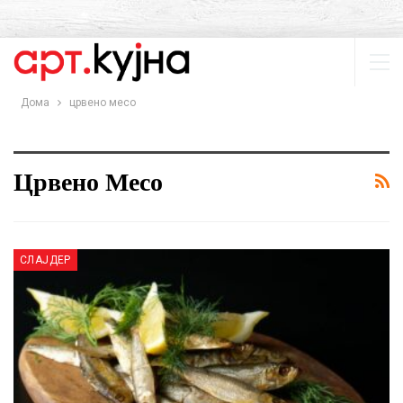
Дома
црвено месо
Црвено Месо
СЛАЈДЕР