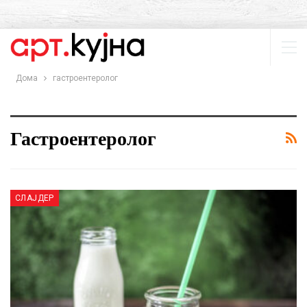
Дома
гастроентеролог
Гастроентеролог
СЛАЈДЕР