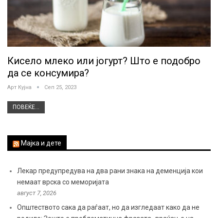
Кисело млеко или јогурт? Што е подобро
да се консумира?
Арт Кујна
Сеп 25, 2023
ПОВЕЌЕ...
Мајка и дете
Лекар предупредува на два рани знака на деменција кои
немаат врска со меморијата
август 7, 2026
Општеството сака да раѓаат, но да изгледаат како да не