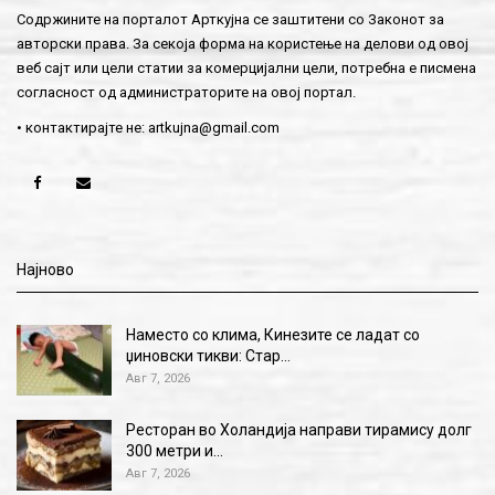
Содржините на порталот Арткујна се заштитени со Законот за
авторски права. За секоја форма на користење на делови од овој
веб сајт или цели статии за комерцијални цели, потребна е писмена
согласност од администраторите на овој портал.
• контактирајте не:
artkujna@gmail.com
Најново
Наместо со клима, Кинезите се ладат со
џиновски тикви: Стар…
Авг 7, 2026
Ресторан во Холандија направи тирамису долг
300 метри и…
Авг 7, 2026