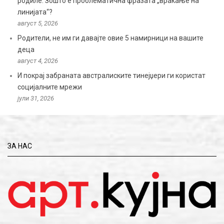
родиле: Зошто е проблематична фразата „враќање на
линијата“?
август 5, 2026
Родители, не им ги давајте овие 5 намирници на вашите
деца
август 4, 2026
И покрај забраната австралиските тинејџери ги користат
социјалните мрежи
јули 31, 2026
ЗА НАС