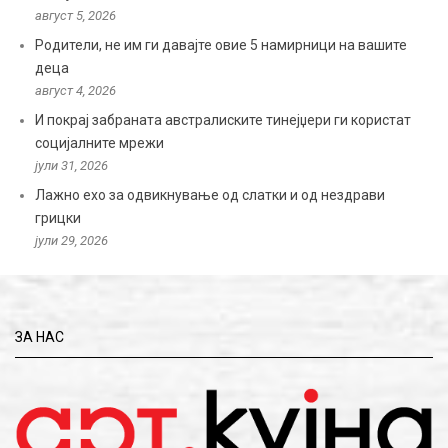
август 5, 2026
Родители, не им ги давајте овие 5 намирници на вашите
деца
август 4, 2026
И покрај забраната австралиските тинејџери ги користат
социјалните мрежи
јули 31, 2026
Лажно ехо за одвикнување од слатки и од нездрави
грицки
јули 29, 2026
ЗА НАС