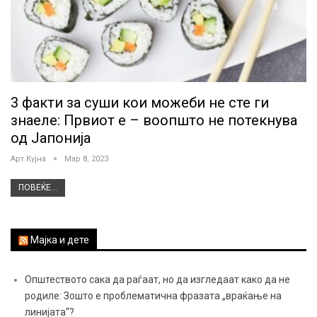
3 факти за суши кои можеби не сте ги
знаеле: Првиот е – воопшто не потекнува
од Јапонија
Арт Кујна
Мар 8, 2023
ПОВЕЌЕ...
Мајка и дете
Општеството сака да раѓаат, но да изгледаат како да не
родиле: Зошто е проблематична фразата „враќање на
линијата“?