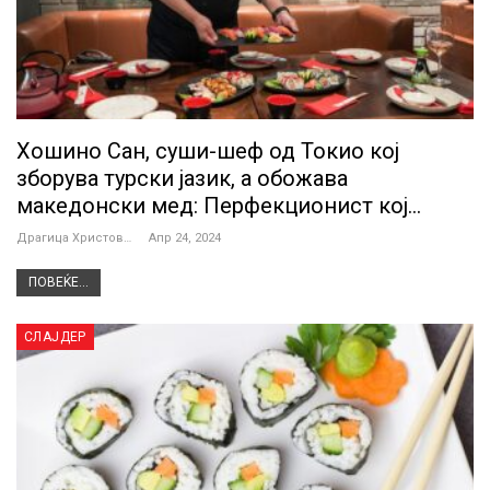
Хошино Сан, суши-шеф од Токио кој
зборува турски јазик, а обожава
македонски мед: Перфекционист кој…
Драгица Христова
Апр 24, 2024
ПОВЕЌЕ...
СЛАЈДЕР