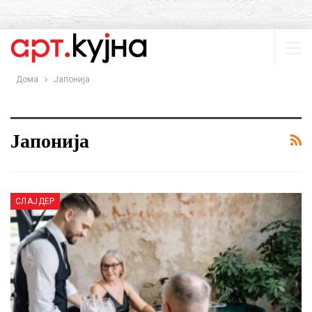
Дома
Јапонија
Јапонија
СЛАЈДЕР