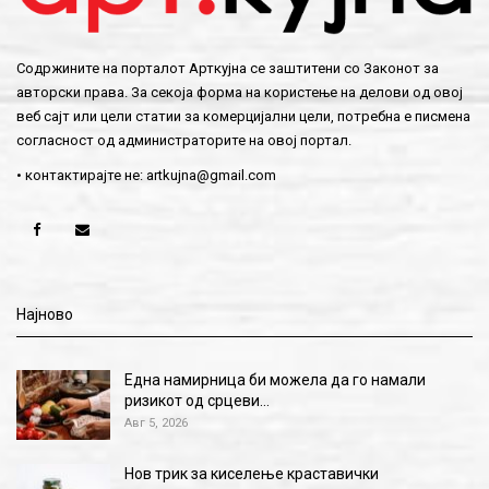
Содржините на порталот Арткујна се заштитени со Законот за
авторски права. За секоја форма на користење на делови од овој
веб сајт или цели статии за комерцијални цели, потребна е писмена
согласност од администраторите на овој портал.
• контактирајте не:
artkujna@gmail.com
Најново
Една намирница би можела да го намали
ризикот од срцеви…
Авг 5, 2026
Нов трик за киселење краставички