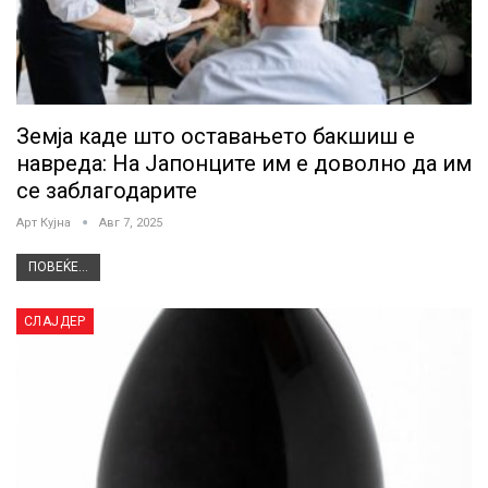
Земја каде што оставањето бакшиш е
навреда: На Јапонците им е доволно да им
се заблагодарите
Арт Кујна
Авг 7, 2025
ПОВЕЌЕ...
СЛАЈДЕР