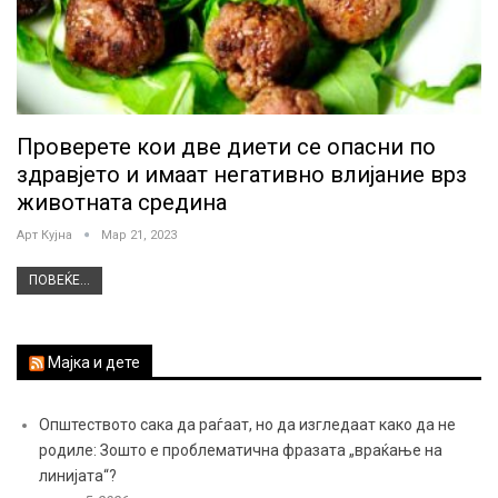
Проверете кои две диети се опасни по
здравјето и имаат негативно влијание врз
животната средина
Арт Кујна
Мар 21, 2023
ПОВЕЌЕ...
Мајка и дете
Општеството сака да раѓаат, но да изгледаат како да не
родиле: Зошто е проблематична фразата „враќање на
линијата“?