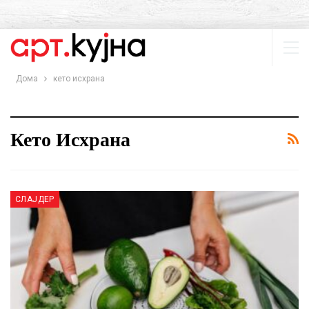
Дома
кето исхрана
Кето Исхрана
СЛАЈДЕР