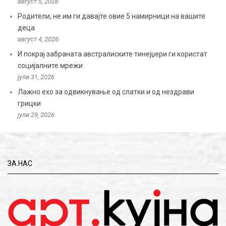
август 5, 2026
Родители, не им ги давајте овие 5 намирници на вашите
деца
август 4, 2026
И покрај забраната австралиските тинејџери ги користат
социјалните мрежи
јули 31, 2026
Лажно ехо за одвикнување од слатки и од нездрави
грицки
јули 29, 2026
ЗА НАС