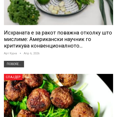
Исхраната е за ракот поважна отколку што
мислиме: Американски научник го
критикува конвенционалното…
Арт Кујна
Апр 6, 2026
ПОВЕЌЕ...
СЛАЈДЕР