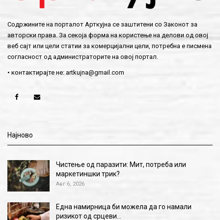
Содржините на порталот Арткујна се заштитени со Законот за
авторски права. За секоја форма на користење на делови од овој
веб сајт или цели статии за комерцијални цели, потребна е писмена
согласност од администраторите на овој портал.
• контактирајте не:
artkujna@gmail.com
Најново
Чистење од паразити: Мит, потреба или
маркетиншки трик?
Авг 6, 2026
Една намирница би можела да го намали
ризикот од срцеви…