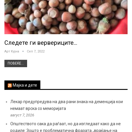
Следете ги вервериците…
Арт Кујна
Сеп 7, 2022
ПОВЕЌЕ...
Мајка и дете
Лекар предупредува на два рани знака на деменција кои
немаат врска со меморијата
август 7, 2026
Општеството сака да раѓаат, но да изгледаат како да не
родиле: Зошто е проблематична фразата „враќање на