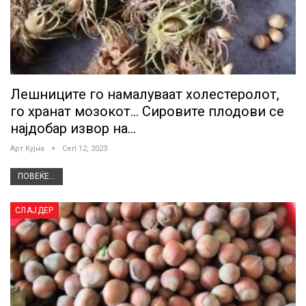
Лешниците го намалуваат холестеролот,
го хранат мозокот… Сировите плодови се
најдобар извор на…
Арт Кујна
Сеп 12, 2023
ПОВЕЌЕ...
СЛАЈДЕР