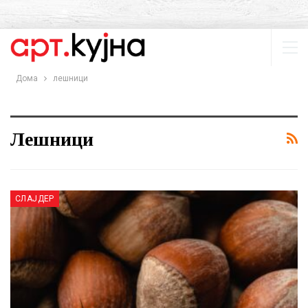
Дома
лешници
Лешници
СЛАЈДЕР