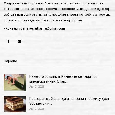
Содржините на порталот Арткујна се заштитени со Законот за
авторски права. За секоја форма на користење на делови од овој
веб сајт или цели статии за комерцијални цели, потребна е писмена
согласност од администраторите на овој портал.
• контактирајте не:
artkujna@gmail.com
Најново
Наместо со клима, Кинезите се ладат со
џиновски тикви: Стар…
Авг 7, 2026
Ресторан во Холандија направи тирамису долг
300 метри и…
Авг 7, 2026