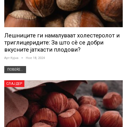
Лешниците ги намалуваат холестеролот и
триглицеридите: За што сѐ се добри
вкусните јаткасти плодови?
Арт Кујна
Ное 18, 2024
ПОВЕЌЕ...
СЛАЈДЕР