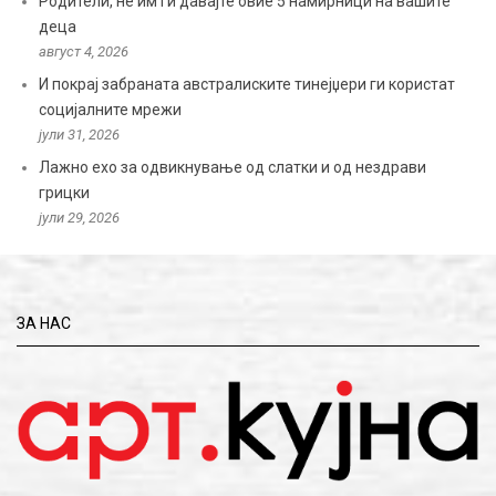
Родители, не им ги давајте овие 5 намирници на вашите
деца
август 4, 2026
И покрај забраната австралиските тинејџери ги користат
социјалните мрежи
јули 31, 2026
Лажно ехо за одвикнување од слатки и од нездрави
грицки
јули 29, 2026
ЗА НАС