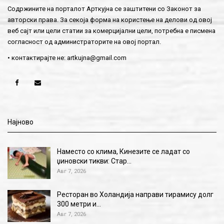
Содржините на порталот Арткујна се заштитени со Законот за
авторски права. За секоја форма на користење на делови од овој
веб сајт или цели статии за комерцијални цели, потребна е писмена
согласност од администраторите на овој портал.
• контактирајте не:
artkujna@gmail.com
Најново
Наместо со клима, Кинезите се ладат со
џиновски тикви: Стар…
Авг 7, 2026
Ресторан во Холандија направи тирамису долг
300 метри и…
Авг 7, 2026