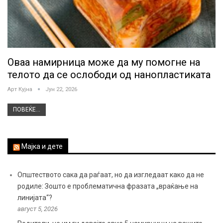
Оваа намирница може да му помогне на
телото да се ослободи од нанопластиката
Арт Кујна
Јун 22, 2026
ПОВЕЌЕ...
Мајка и дете
Општеството сака да раѓаат, но да изгледаат како да не
родиле: Зошто е проблематична фразата „враќање на
линијата“?
август 5, 2026