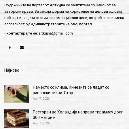
Содржините на порталот Арткујна се заштитени со Законот за
авторски права. За секоја форма на користење на делови од овој
веб сајт или цели статии за комерцијални цели, потребна е писмена
согласност од администраторите на овој портал.
• контактирајте не:
artkujna@gmail.com
Најново
Наместо со клима, Кинезите се ладат со
џиновски тикви: Стар…
Авг 7, 2026
Ресторан во Холандија направи тирамису долг
300 метри и…
Авг 7, 2026