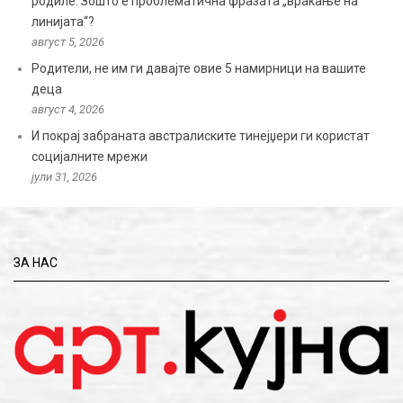
родиле: Зошто е проблематична фразата „враќање на
линијата“?
август 5, 2026
Родители, не им ги давајте овие 5 намирници на вашите
деца
август 4, 2026
И покрај забраната австралиските тинејџери ги користат
социјалните мрежи
јули 31, 2026
ЗА НАС