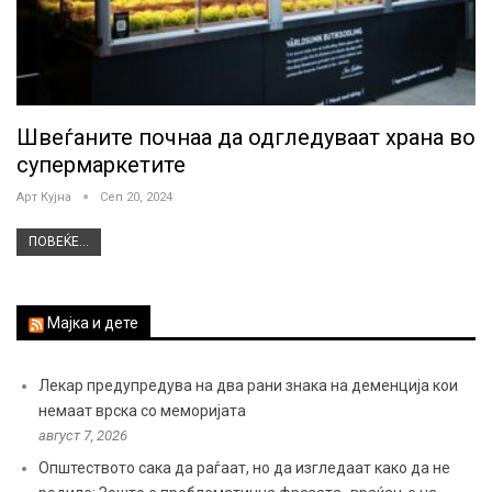
Швеѓаните почнаа да одгледуваат храна во
супермаркетите
Арт Кујна
Сеп 20, 2024
ПОВЕЌЕ...
Мајка и дете
Лекар предупредува на два рани знака на деменција кои
немаат врска со меморијата
август 7, 2026
Општеството сака да раѓаат, но да изгледаат како да не